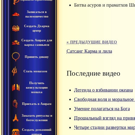
Битва асуров и праматхов Ш
Записаться в
паломничество
Создать Дхарма
центр
Создать Ашрам для
« ПРЕДЫДУЩИЕ ВИДЕО
карма-санньяси
Сатсанг Карма и лила
Принять дикшу
Стать монахом
Последние видео
Получить
консультацию
Легенда о взбивании океана
монаха
Свободная воля и моральное 
Приехать в Ашрам
Умение полагаться на Бога
Заказать ритуалы и
Прощальный взгляд на прив
богослужения
Четыре стадии развертки ми
Создать домашний
ашрам