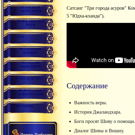
Сатсанг "Три города асуров" Комментарий Шри Гуру Свами Вишнудевананда Гири к тексту "Шива-пурана" (Рудра-самхита, часть
РЕЛИГИЯ И
ФИЛОСОФИЯ
5 "Юдха-кханда").
НАШИ АШРАМЫ
ЙОГИ
ГУРУ
ВСЕМИРНАЯ
ОБЩИНА
ЭКОЛОГИЯ
МЫШЛЕНИЯ
НАШЕ БУДУЩЕЕ
Содержание
ВЕДИЧЕСКАЯ
ЦИВИЛИЗАЦИЯ
Важность веры.
ОБУЧЕНИЕ
История Джаландхара.
Боги просят Шиву о помощи
Диалог Шивы и Вишну.
Принять Прибежище