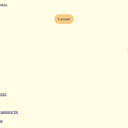
ивы.
Сатсанг
зло
язанности
ра