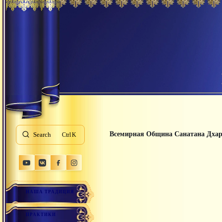
Всемирная Община Санатана Дха
Search
K
НАША ТРАДИЦИЯ
ПРАКТИКИ