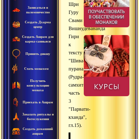
Шри
Записаться в
Гуру
паломничество
Свами
Создать Дхарма
центр
Вишнудевананда
Гири
Создать Ашрам для
карма-санньяси
к
тексту
Принять дикшу
"Шива-
пурана"
Стать монахом
(Рудра-
Получить
самхита,
консультацию
монаха
часть
3
Приехать в Ашрам
"Парвати-
Заказать ритуалы и
кханда",
богослужения
гл.15).
Создать домашний
ашрам