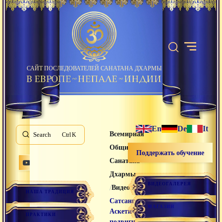
САЙТ ПОСЛЕДОВАТЕЛЕЙ САНАТАНА ДХАРМЫ
En
De
It
Всемирная
Search
K
Община
Поддержать обучение
Санатана
Дхармы
ВИДЕОГАЛЕРЕЯ
/
/
Видео лекции
НАША ТРАДИЦИЯ
Сатсанг
МАГАЗИН
Аскетические
ПРАКТИКИ
подвиги