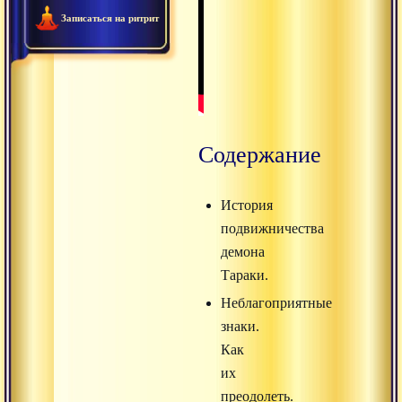
Записаться на ритрит
Содержание
История
подвижничества
демона
Тараки.
Неблагоприятные
знаки.
Как
их
преодолеть.