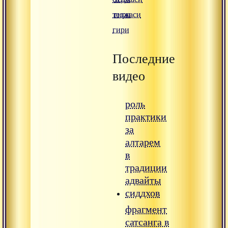
теджаси
гири
гири
Последние
видео
роль
практики
за
алтарем
в
традиции
адвайты
сиддхов
фрагмент
сатсанга в