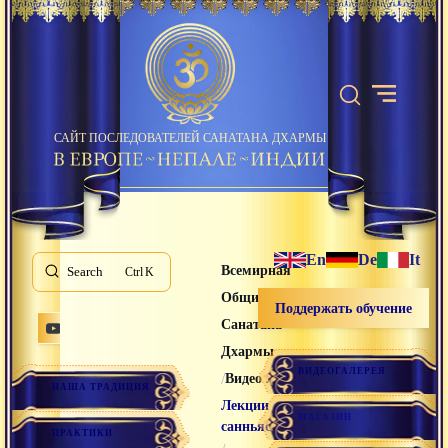
САЙТ ПОСЛЕДОВАТЕЛЕЙ САНАТАНА ДХАРМЫ
En
De
It
Всемирная
Search
K
Община
Поддержать обучение
Санатана
Дхармы
ВИДЕОГАЛЕРЕЯ
/
/
Видео лекции
НАША ТРАДИЦИЯ
Лекции
МАГАЗИН
санньяси
ПРАКТИКИ