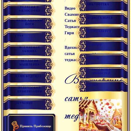
/
БИБЛИОТЕКА
РЕЛИГИЯ И
Видео
ФИЛОСОФИЯ
Свамини
АУДИОГАЛЕРЕЯ
Сатья
НАШИ АШРАМЫ
ЙОГИ
Теджаси
ФОТОГАЛЕРЕЯ
Гири
ГУРУ
/
ССЫЛКИ
Вдохновение,
ВСЕМИРНАЯ
ОБЩИНА
сатья
ФОРУМ
теджаси гири
ЭКОЛОГИЯ
МЫШЛЕНИЯ
РАССЫЛКА
вдохновение,
НОВОСТЕЙ
НАШЕ БУДУЩЕЕ
РАДИО
ВЕДИЧЕСКАЯ
сатья
ЦИВИЛИЗАЦИЯ
ОБУЧЕНИЕ
теджаси
Принять Прибежище