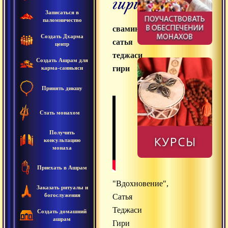
гири
Записаться в
паломничество
свамини
Создать Дхарма
сатья
центр
теджаси
Создать Ашрам для
гири
карма-санньяси
Принять дикшу
Стать монахом
Получить
консультацию
монаха
Приехать в Ашрам
"Вдохновение",
Заказать ритуалы и
богослужения
Сатья
Теджаси
Создать домашний
ашрам
Гири