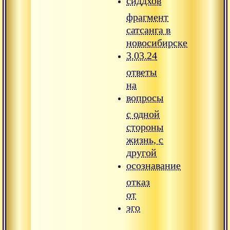
сиддхов
фрагмент
сатсанга в
новосибирске
3.03.24
ответы
на
вопросы
с одной
стороны
жизнь, с
другой
осознавание
отказ
от
эго