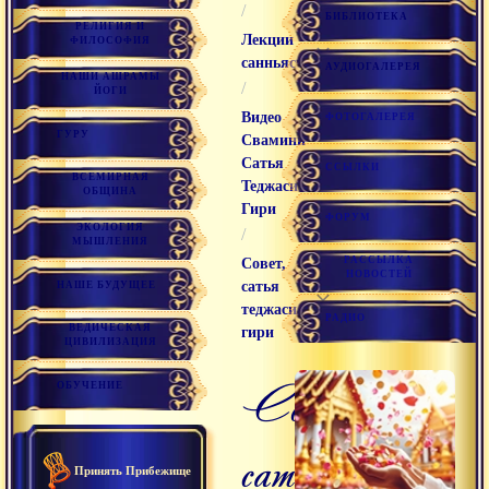
/
БИБЛИОТЕКА
РЕЛИГИЯ И
Лекции
ФИЛОСОФИЯ
санньяси
АУДИОГАЛЕРЕЯ
НАШИ АШРАМЫ
/
ЙОГИ
Видео
ФОТОГАЛЕРЕЯ
ГУРУ
Свамини
Сатья
ССЫЛКИ
ВСЕМИРНАЯ
Теджаси
ОБЩИНА
Гири
ФОРУМ
ЭКОЛОГИЯ
/
МЫШЛЕНИЯ
РАССЫЛКА
Совет,
НОВОСТЕЙ
сатья
НАШЕ БУДУЩЕЕ
теджаси
РАДИО
ВЕДИЧЕСКАЯ
гири
ЦИВИЛИЗАЦИЯ
совет,
ОБУЧЕНИЕ
сатья
Принять Прибежище