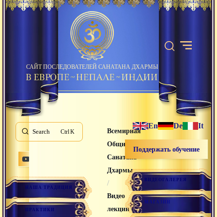
САЙТ ПОСЛЕДОВАТЕЛЕЙ САНАТАНА ДХАРМЫ
En
De
It
Всемирная
Search
K
Община
Поддержать обучение
Санатана
Дхармы
ВИДЕОГАЛЕРЕЯ
/
НАША ТРАДИЦИЯ
Видео
МАГАЗИН
лекции
ПРАКТИКИ