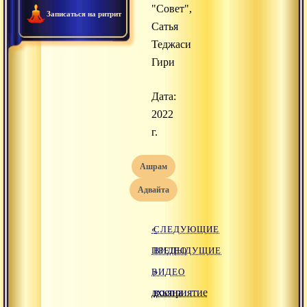
"Совет",
Записаться на ритрит
Сатья
Теджаси
Гири
Дата:
2022
г.
ашрам
адвайта
«
СЛЕДУЮЩИЕ
ПРЕДЫДУЩИЕ
ВИДЕО
ВИДЕО
»
дхьяна
восприятие