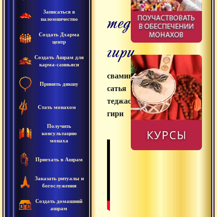
теджаси
Записаться в
паломничество
Создать Дхарма
гири
центр
Создать Ашрам для
карма-санньяси
свамини
Принять дикшу
сатья
теджаси
Стать монахом
гири
Получить
консультацию
монаха
Приехать в Ашрам
Заказать ритуалы и
богослужения
Создать домашний
ашрам