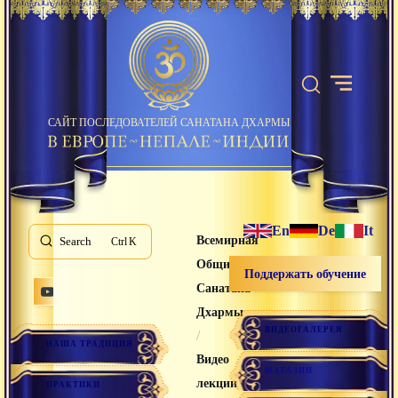
САЙТ ПОСЛЕДОВАТЕЛЕЙ САНАТАНА ДХАРМЫ
En
De
It
Всемирная
Search
K
Община
Поддержать обучение
Санатана
Дхармы
ВИДЕОГАЛЕРЕЯ
/
НАША ТРАДИЦИЯ
Видео
МАГАЗИН
лекции
ПРАКТИКИ