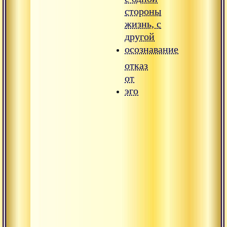
стороны
жизнь, с
другой
осознавание
отказ
от
эго