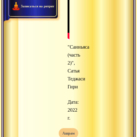
Записаться на ритрит
"Санньяса
(часть
2)",
Сатья
Теджаси
Гири
Дата:
2022
г.
ашрам