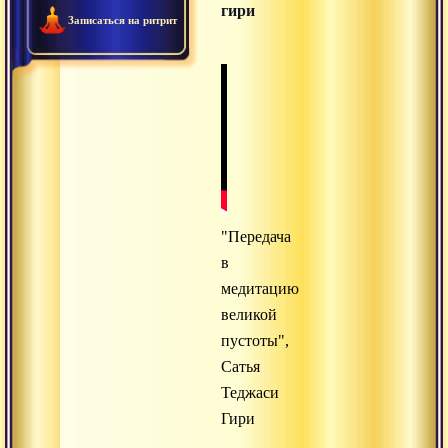
гири
Записаться на ритрит
"Передача
в
медитацию
великой
пустоты",
Сатья
Теджаси
Гири