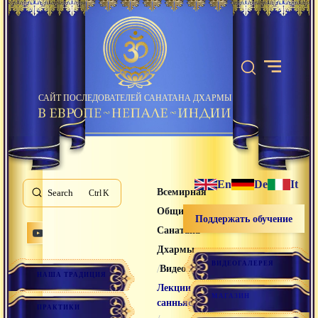
САЙТ ПОСЛЕДОВАТЕЛЕЙ САНАТАНА ДХАРМЫ
En
De
It
Всемирная
Search
K
Община
Поддержать обучение
Санатана
Дхармы
ВИДЕОГАЛЕРЕЯ
/
/
Видео лекции
НАША ТРАДИЦИЯ
Лекции
МАГАЗИН
санньяси
ПРАКТИКИ