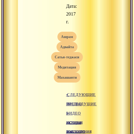
Дата:
2017
г.
ашрам
адвайта
сатья-теджаси
медитация
махашанти
«
СЛЕДУЮЩИЕ
ПРЕДЫДУЩИЕ
ВИДЕО
ВИДЕО
»
история
основа
воплощения
высшего