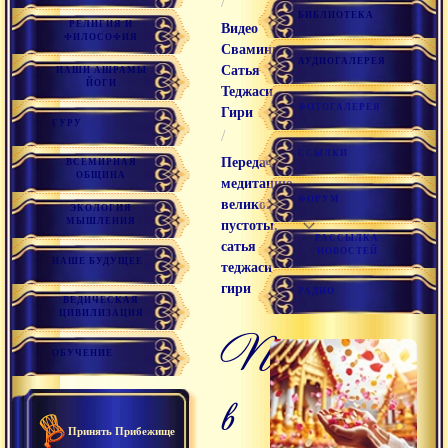
/
БИБЛИОТЕКА
РЕЛИГИЯ И
Видео
ФИЛОСОФИЯ
Свамини
АУДИОГАЛЕРЕЯ
Сатья
НАШИ АШРАМЫ
ЙОГИ
Теджаси
ФОТОГАЛЕРЕЯ
Гири
ГУРУ
/
ССЫЛКИ
Передача в
ВСЕМИРНАЯ
ОБЩИНА
медитацию
ФОРУМ
великой
ЭКОЛОГИЯ
МЫШЛЕНИЯ
пустоты,
РАССЫЛКА
сатья
НОВОСТЕЙ
НАШЕ БУДУЩЕЕ
теджаси
гири
РАДИО
ВЕДИЧЕСКАЯ
ЦИВИЛИЗАЦИЯ
передача
ОБУЧЕНИЕ
в
Принять Прибежище