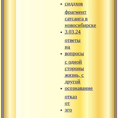
сиддхов
фрагмент
сатсанга в
новосибирске
3.03.24
ответы
на
вопросы
с одной
стороны
жизнь, с
другой
осознавание
отказ
от
эго