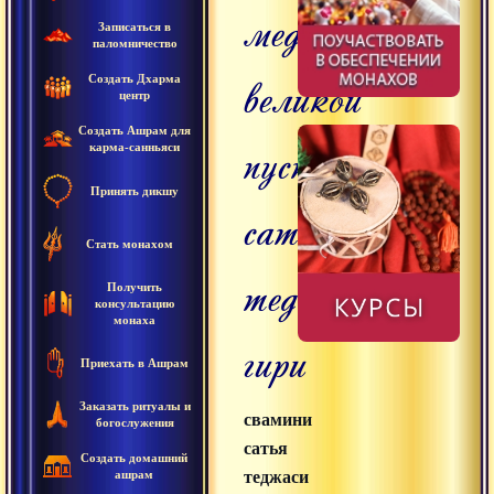
медитацию
Записаться в
паломничество
великой
Создать Дхарма
центр
Создать Ашрам для
пустоты,
карма-санньяси
Принять дикшу
сатья
Стать монахом
теджаси
Получить
консультацию
монаха
гири
Приехать в Ашрам
Заказать ритуалы и
свамини
богослужения
сатья
Создать домашний
ашрам
теджаси