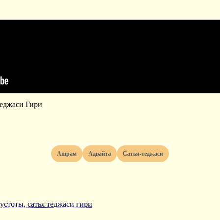
Теджаси Гири
ашрам
адвайта
сатья-теджаси
устоты, сатья теджаси гири