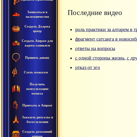
Последние видео
Записаться в
паломничество
Создать Дхарма
роль практики за алтарем в 
центр
фрагмент сатсанга в новосиб
Создать Ашрам для
карма-санньяси
ответы на вопросы
с одной стороны жизнь, с др
Принять дикшу
отказ от эго
Стать монахом
Получить
консультацию
монаха
Приехать в Ашрам
Заказать ритуалы и
богослужения
Создать домашний
ашрам