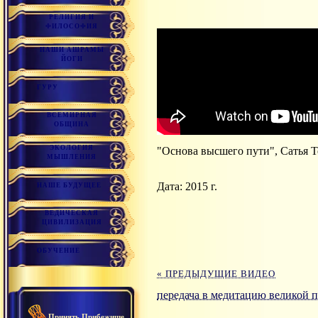
РЕЛИГИЯ И
ФИЛОСОФИЯ
НАШИ АШРАМЫ
ЙОГИ
ГУРУ
ВСЕМИРНАЯ
ОБЩИНА
ЭКОЛОГИЯ
"Основа высшего пути", Сатья 
МЫШЛЕНИЯ
Дата: 2015 г.
НАШЕ БУДУЩЕЕ
ВЕДИЧЕСКАЯ
ЦИВИЛИЗАЦИЯ
ОБУЧЕНИЕ
« ПРЕДЫДУЩИЕ ВИДЕО
передача в медитацию великой п
Принять Прибежище