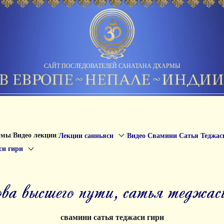
САЙТ ПОСЛЕДОВАТЕЛЕЙ САНАТАНА ДХАРМЫ
/
/
/
рмы
Видео лекции
Лекции санньяси
Видео Свамини Сатья Теджас
си гири
нова высшего пути, сатья теджас
свамини сатья теджаси гири