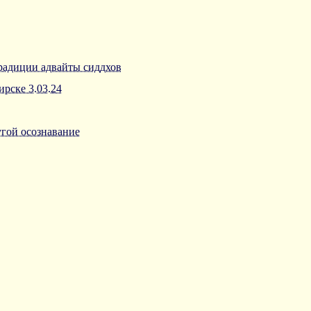
традиции адвайты сиддхов
ирске 3.03.24
угой осознавание