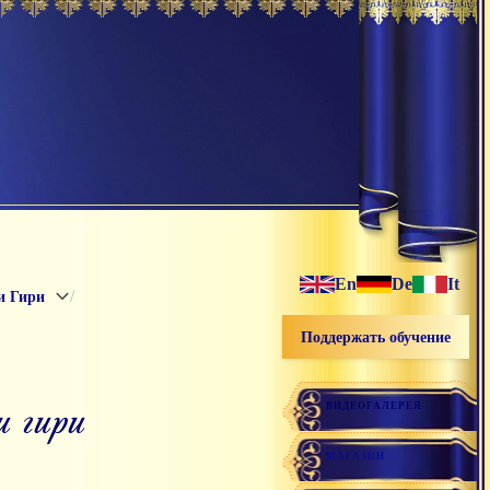
En
De
It
/
и Гири
Поддержать обучение
и гири
ВИДЕОГАЛЕРЕЯ
МАГАЗИН