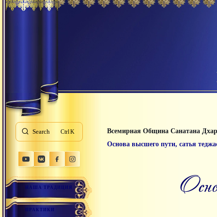
Всемирная Община Санатана Дха
Search
K
Основа высшего пути, сатья теджа
ос
НАША ТРАДИЦИЯ
ПРАКТИКИ