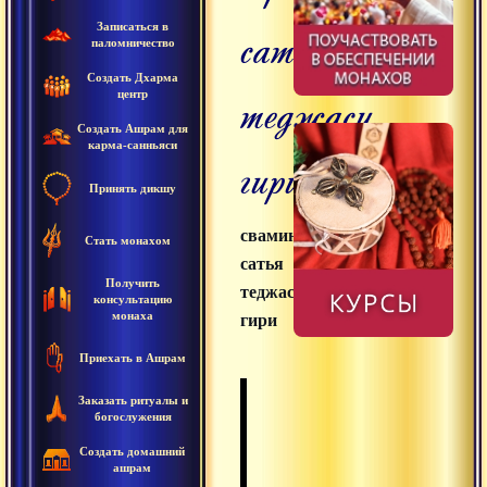
сатья
Записаться в
паломничество
Создать Дхарма
теджаси
центр
Создать Ашрам для
карма-санньяси
гири
Принять дикшу
свамини
Стать монахом
сатья
Получить
теджаси
консультацию
монаха
гири
Приехать в Ашрам
Заказать ритуалы и
богослужения
Создать домашний
ашрам