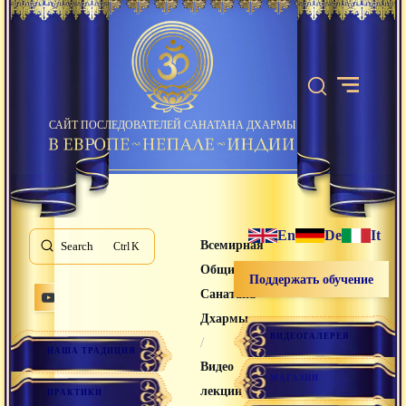
САЙТ ПОСЛЕДОВАТЕЛЕЙ САНАТАНА ДХАРМЫ
En
De
It
Всемирная
Search
K
Община
Поддержать обучение
Санатана
Дхармы
ВИДЕОГАЛЕРЕЯ
/
НАША ТРАДИЦИЯ
Видео
МАГАЗИН
лекции
ПРАКТИКИ