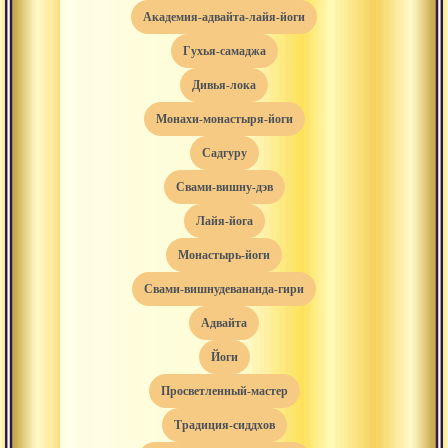
академия-адвайта-лайя-йоги
гухья-самаджа
дивья-лока
монахи-монастыря-йоги
садгуру
свами-вишну-дэв
лайя-йога
монастырь-йоги
свами-вишнудевананда-гири
адвайта
йоги
просветленный-мастер
традиция-сиддхов