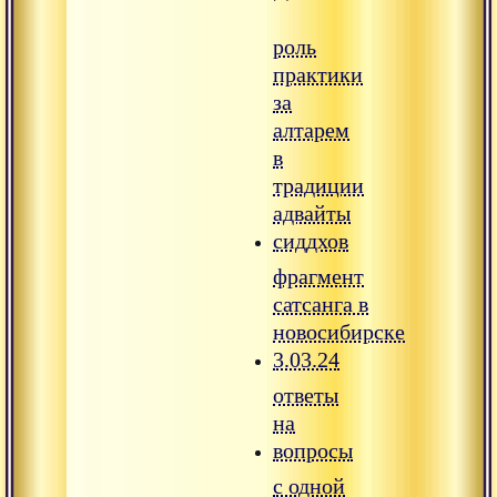
роль
практики
за
алтарем
в
традиции
адвайты
сиддхов
фрагмент
сатсанга в
новосибирске
3.03.24
ответы
на
вопросы
с одной