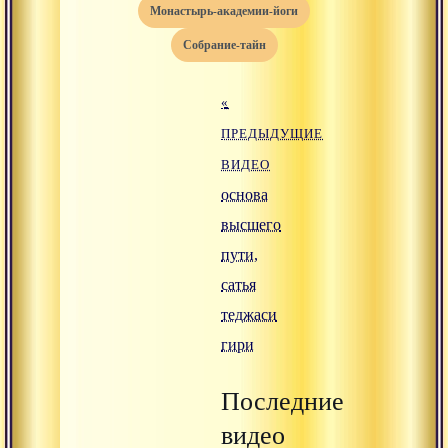
монастырь-академии-йоги
собрание-тайн
«
ПРЕДЫДУЩИЕ
ВИДЕО
основа
высшего
пути,
сатья
теджаси
гири
Последние
видео