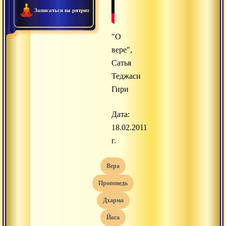
Записаться на ритрит
"О
вере",
Сатья
Теджаси
Гири
Дата:
18.02.2011
г.
вера
проповедь
дхарма
йога