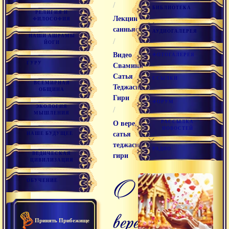
/
БИБЛИОТЕКА
РЕЛИГИЯ И
Лекции
ФИЛОСОФИЯ
санньяси
АУДИОГАЛЕРЕЯ
НАШИ АШРАМЫ
/
ЙОГИ
Видео
ФОТОГАЛЕРЕЯ
ГУРУ
Свамини
Сатья
ССЫЛКИ
ВСЕМИРНАЯ
Теджаси
ОБЩИНА
Гири
ФОРУМ
ЭКОЛОГИЯ
/
МЫШЛЕНИЯ
РАССЫЛКА
О вере,
НОВОСТЕЙ
сатья
НАШЕ БУДУЩЕЕ
теджаси
РАДИО
ВЕДИЧЕСКАЯ
гири
ЦИВИЛИЗАЦИЯ
о
ОБУЧЕНИЕ
вере,
Принять Прибежище