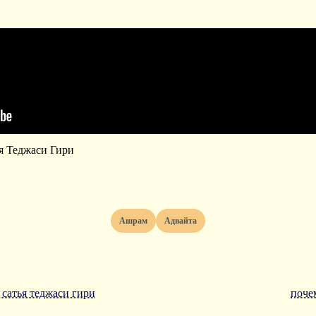
я Теджаси Гири
ашрам
адвайта
 сатья теджаси гири
поче