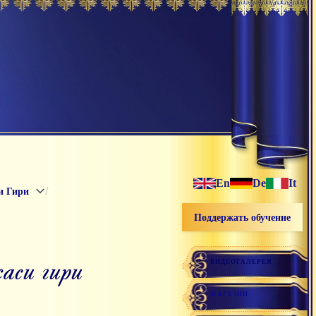
En
De
It
/
и Гири
Поддержать обучение
жаси гири
ВИДЕОГАЛЕРЕЯ
МАГАЗИН