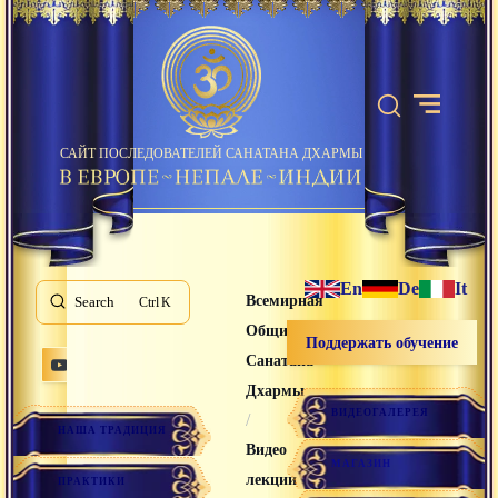
САЙТ ПОСЛЕДОВАТЕЛЕЙ САНАТАНА ДХАРМЫ
En
De
It
Всемирная
Search
K
Община
Поддержать обучение
Санатана
Дхармы
ВИДЕОГАЛЕРЕЯ
/
НАША ТРАДИЦИЯ
Видео
МАГАЗИН
лекции
ПРАКТИКИ