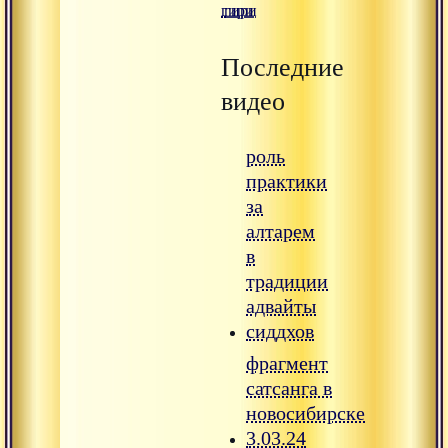
гири
гири
Последние
видео
роль
практики
за
алтарем
в
традиции
адвайты
сиддхов
фрагмент
сатсанга в
новосибирске
3.03.24