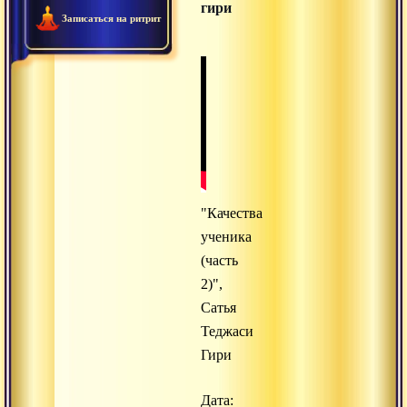
гири
Записаться на ритрит
"Качества
ученика
(часть
2)",
Сатья
Теджаси
Гири
Дата: