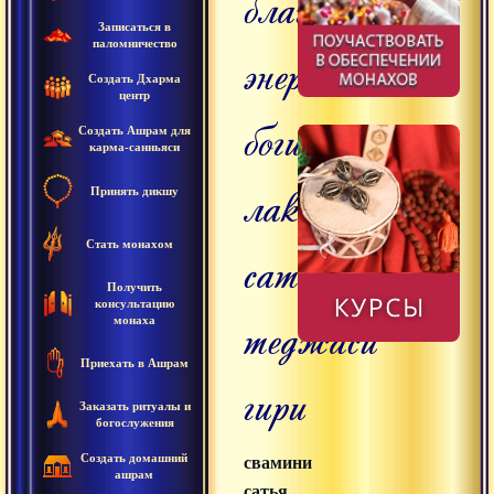
благословения
Записаться в
паломничество
энергии
Создать Дхарма
центр
богини
Создать Ашрам для
карма-санньяси
лакшми,
Принять дикшу
Стать монахом
сатья
Получить
консультацию
теджаси
монаха
Приехать в Ашрам
гири
Заказать ритуалы и
богослужения
Создать домашний
свамини
ашрам
сатья