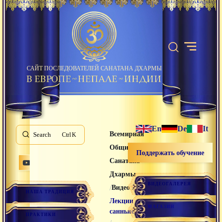
САЙТ ПОСЛЕДОВАТЕЛЕЙ САНАТАНА ДХАРМЫ
En
De
It
Всемирная
Search
K
Община
Поддержать обучение
Санатана
Дхармы
ВИДЕОГАЛЕРЕЯ
/
/
Видео лекции
НАША ТРАДИЦИЯ
Лекции
МАГАЗИН
санньяси
ПРАКТИКИ