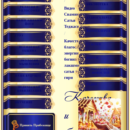
/
БИБЛИОТЕКА
РЕЛИГИЯ И
Видео
ФИЛОСОФИЯ
Свамини
АУДИОГАЛЕРЕЯ
Сатья
НАШИ АШРАМЫ
ЙОГИ
Теджаси Гири
ФОТОГАЛЕРЕЯ
/
ГУРУ
Качества и
ССЫЛКИ
благословения
ВСЕМИРНАЯ
ОБЩИНА
энергии
ФОРУМ
богини
ЭКОЛОГИЯ
МЫШЛЕНИЯ
лакшми,
РАССЫЛКА
сатья теджаси
НОВОСТЕЙ
НАШЕ БУДУЩЕЕ
гири
РАДИО
ВЕДИЧЕСКАЯ
качества
ЦИВИЛИЗАЦИЯ
ОБУЧЕНИЕ
и
Принять Прибежище