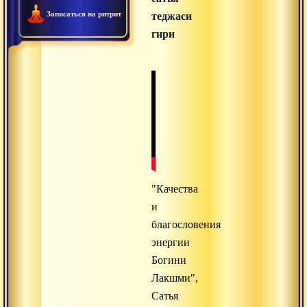
Записаться на ритрит
теджаси
гири
"Качества
и
благословения
энергии
Богини
Лакшми",
Сатья