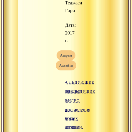
Теджаси
Гири
Дата:
2017
г.
ашрам
адвайта
«
СЛЕДУЮЩИЕ
ПРЕДЫДУЩИЕ
ВИДЕО
ВИДЕО
»
наставления
о
бога
видах
аяппы
лакшми,