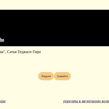
ы", Сатья Теджаси Гири
ашрам
адвайта
гири
передача в медитацию вели