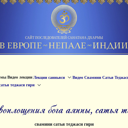
САЙТ ПОСЛЕДОВАТЕЛЕЙ САНАТАНА ДХАРМЫ
/
/
/
рмы
Видео лекции
Лекции санньяси
Видео Свамини Сатья Теджас
сатья теджаси гири
 воплощения бога аяппы, сатья 
свамини сатья теджаси гири