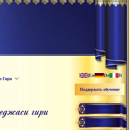
En
De
It
/
и Гири
Поддержать обучение
теджаси гири
ВИДЕОГАЛЕРЕЯ
МАГАЗИН