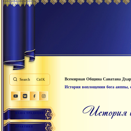
Всемирная Община Санатана Дха
Search
K
История воплощения бога аяппы, 
история
НАША ТРАДИЦИЯ
ПРАКТИКИ