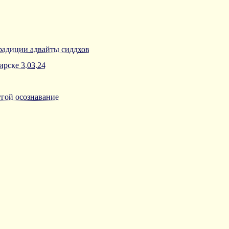
традиции адвайты сиддхов
ирске 3.03.24
угой осознавание