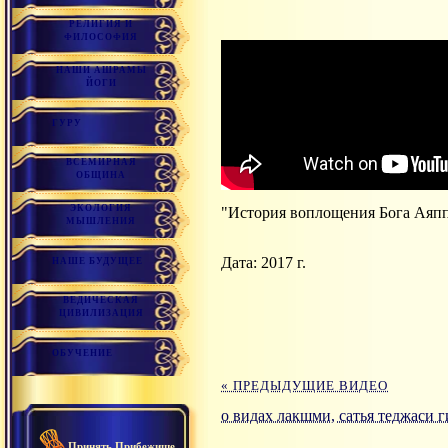
РЕЛИГИЯ И
ФИЛОСОФИЯ
НАШИ АШРАМЫ
ЙОГИ
ГУРУ
ВСЕМИРНАЯ
ОБЩИНА
ЭКОЛОГИЯ
"История воплощения Бога Аяпп
МЫШЛЕНИЯ
Дата: 2017 г.
НАШЕ БУДУЩЕЕ
ВЕДИЧЕСКАЯ
ЦИВИЛИЗАЦИЯ
ОБУЧЕНИЕ
« ПРЕДЫДУЩИЕ ВИДЕО
о видах лакшми, сатья теджаси 
Принять Прибежище