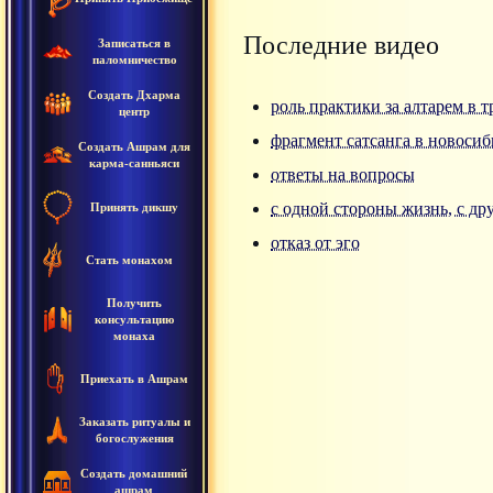
Последние видео
Записаться в
паломничество
Создать Дхарма
роль практики за алтарем в 
центр
фрагмент сатсанга в новосиб
Создать Ашрам для
карма-санньяси
ответы на вопросы
с одной стороны жизнь, с др
Принять дикшу
отказ от эго
Стать монахом
Получить
консультацию
монаха
Приехать в Ашрам
Заказать ритуалы и
богослужения
Создать домашний
ашрам