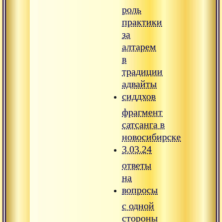
роль
практики
за
алтарем
в
традиции
адвайты
сиддхов
фрагмент
сатсанга в
новосибирске
3.03.24
ответы
на
вопросы
с одной
стороны