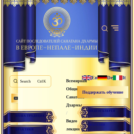
САЙТ ПОСЛЕДОВАТЕЛЕЙ САНАТАНА ДХАРМЫ
En
De
It
Всемирная
Search
K
Община
Поддержать обучение
Санатана
Дхармы
ВИДЕОГАЛЕРЕЯ
/
НАША ТРАДИЦИЯ
Видео
МАГАЗИН
лекции
ПРАКТИКИ