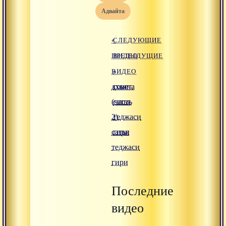
адвайта
«
СЛЕДУЮЩИЕ
ПРЕДЫДУЩИЕ
ВИДЕО
ВИДЕО
»
дхьяна
совет,
(часть
сатья
2),
теджаси
сатья
гири
теджаси
гири
Последние
видео