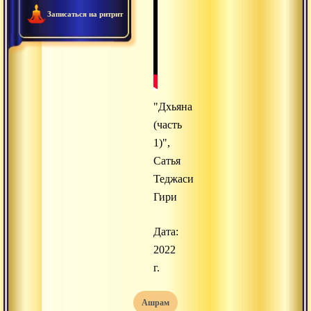
Записаться на ритрит
"Дхьяна
(часть
1)",
Сатья
Теджаси
Гири
Дата:
2022
г.
ашрам