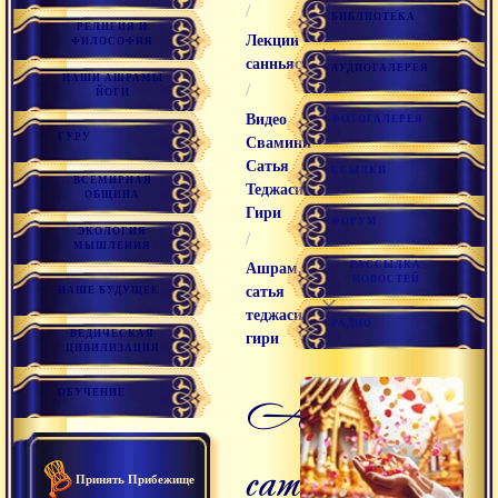
/
БИБЛИОТЕКА
РЕЛИГИЯ И
Лекции
ФИЛОСОФИЯ
санньяси
АУДИОГАЛЕРЕЯ
НАШИ АШРАМЫ
/
ЙОГИ
Видео
ФОТОГАЛЕРЕЯ
ГУРУ
Свамини
Сатья
ССЫЛКИ
ВСЕМИРНАЯ
Теджаси
ОБЩИНА
Гири
ФОРУМ
ЭКОЛОГИЯ
/
МЫШЛЕНИЯ
РАССЫЛКА
Ашрам,
НОВОСТЕЙ
сатья
НАШЕ БУДУЩЕЕ
теджаси
РАДИО
ВЕДИЧЕСКАЯ
гири
ЦИВИЛИЗАЦИЯ
ашрам,
ОБУЧЕНИЕ
сатья
Принять Прибежище