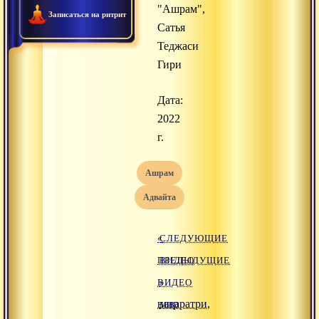
"Ашрам",
Записаться на ритрит
Сатья
Теджаси
Гири
Дата:
2022
г.
ашрам
адвайта
«
СЛЕДУЮЩИЕ
ПРЕДЫДУЩИЕ
ВИДЕО
ВИДЕО
»
наваратри,
мир