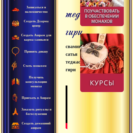
теджаси
Записаться в
паломничество
Создать Дхарма
гири
центр
Создать Ашрам для
карма-санньяси
свамини
Принять дикшу
сатья
теджаси
Стать монахом
гири
Получить
консультацию
монаха
Приехать в Ашрам
Заказать ритуалы и
богослужения
Создать домашний
ашрам