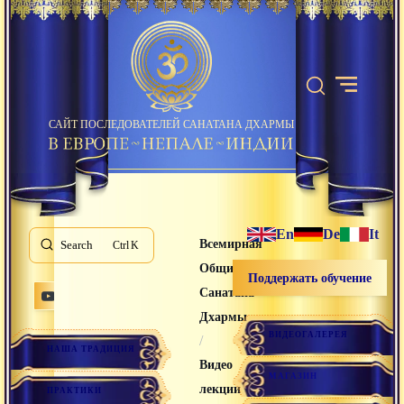
САЙТ ПОСЛЕДОВАТЕЛЕЙ САНАТАНА ДХАРМЫ
En
De
It
Всемирная
Search
K
Община
Поддержать обучение
Санатана
Дхармы
ВИДЕОГАЛЕРЕЯ
/
НАША ТРАДИЦИЯ
Видео
МАГАЗИН
лекции
ПРАКТИКИ