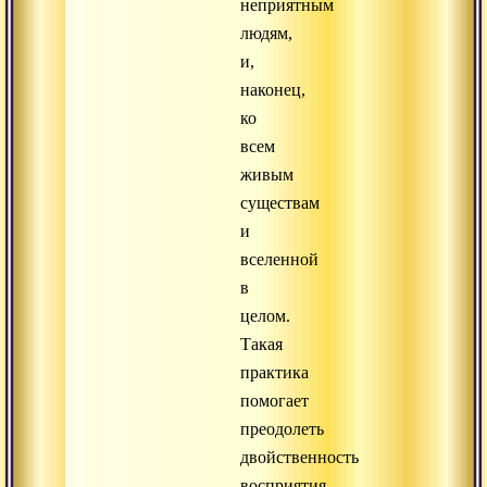
неприятным
людям,
и,
наконец,
ко
всем
живым
существам
и
вселенной
в
целом.
Такая
практика
помогает
преодолеть
двойственность
восприятия