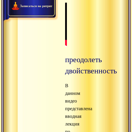
Записаться на ритрит
преодолеть
двойственность
В
данном
видео
представлена
вводная
лекция
по