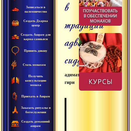
в
Записаться в
паломничество
традиции
Создать Дхарма
центр
Создать Ашрам для
адвайты
карма-санньяси
Принять дикшу
сиддхов
Стать монахом
адимата
Получить
консультацию
гири
монаха
Приехать в Ашрам
Заказать ритуалы и
богослужения
Создать домашний
ашрам