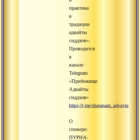
практика
в
традиции
адвайты
сиддхов».
Проводится
в
канале
Telegram
«Прибежище
Адвайты
сиддхов»
https://t.me/sharanam_advayta
О
спикере:
ПУРНА-