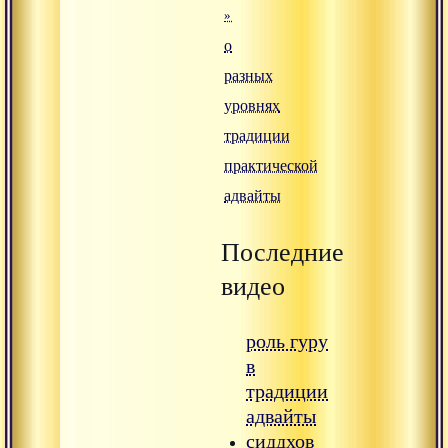
»
о
разных
уровнях
традиции
практической
адвайты
Последние
видео
роль гуру
в
традиции
адвайты
сиддхов