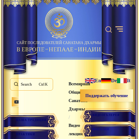
САЙТ ПОСЛЕДОВАТЕЛЕЙ САНАТАНА ДХАРМЫ
En
De
It
Всемирная
Search
K
Община
Поддержать обучение
Санатана
Дхармы
ВИДЕОГАЛЕРЕЯ
/
НАША ТРАДИЦИЯ
Видео
МАГАЗИН
лекции
ПРАКТИКИ