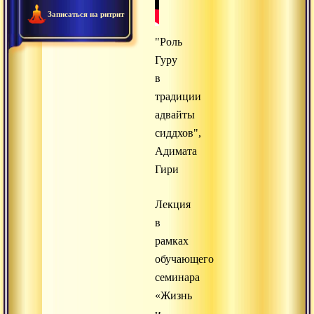
Записаться на ритрит
"Роль
Гуру
в
традиции
адвайты
сиддхов",
Адимата
Гири
Лекция
в
рамках
обучающего
семинара
«Жизнь
и