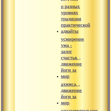
о разных
уровнях
традиции
практической
адвайты
усмирение
ума -
залог
счастья, ,
движение
йоги за
мир
ахимса, ,
движение
йоги за
мир
ознакомительное