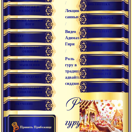
/
БИБЛИОТЕКА
РЕЛИГИЯ И
Лекции
ФИЛОСОФИЯ
санньяси
АУДИОГАЛЕРЕЯ
НАШИ АШРАМЫ
/
ЙОГИ
Видео
ФОТОГАЛЕРЕЯ
ГУРУ
Адимата
Гири
ССЫЛКИ
ВСЕМИРНАЯ
/
ОБЩИНА
Роль
ФОРУМ
ЭКОЛОГИЯ
гуру в
МЫШЛЕНИЯ
РАССЫЛКА
традиции
НОВОСТЕЙ
адвайты
НАШЕ БУДУЩЕЕ
сиддхов
РАДИО
ВЕДИЧЕСКАЯ
ЦИВИЛИЗАЦИЯ
роль
ОБУЧЕНИЕ
гуру
Принять Прибежище