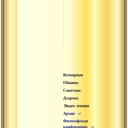
реч
Тр
св
тек
уп
Всемирная
Община
Санатана
Дхармы
/
/
Видео лекции
/
Архив
Философская
конференция