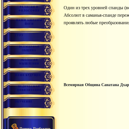
Один из трех уровней спанды (вселенского принципа проявленной энергии), связана с проявлением, с переживанием блаженства,
РЕЛИГИЯ И
ФИЛОСОФИЯ
Абсолют в саманья-спанде переж
НАШИ АШРАМЫ
проявлять любые преобразовани
ЙОГИ
ГУРУ
ВСЕМИРНАЯ
ОБЩИНА
ЭКОЛОГИЯ
МЫШЛЕНИЯ
НАШЕ БУДУЩЕЕ
Всемирная Община Санатана Дха
ВЕДИЧЕСКАЯ
ЦИВИЛИЗАЦИЯ
ОБУЧЕНИЕ
Принять Прибежище