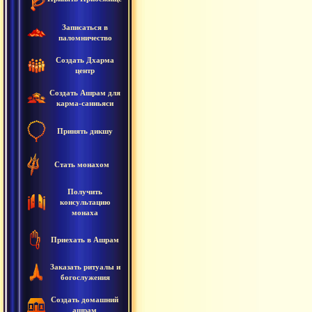
Записаться в
паломничество
Создать Дхарма
центр
Создать Ашрам для
карма-санньяси
Принять дикшу
Стать монахом
Получить
консультацию
монаха
Приехать в Ашрам
Заказать ритуалы и
богослужения
Создать домашний
ашрам