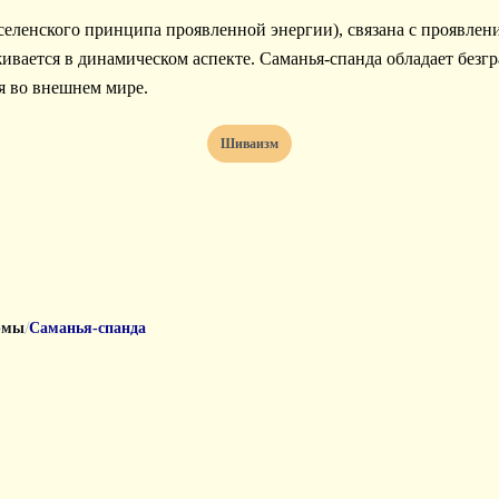
ивается в динамическом аспекте. Саманья-спанда обладает без
я во внешнем мире.
Шиваизм
/
рмы
Саманья-спанда