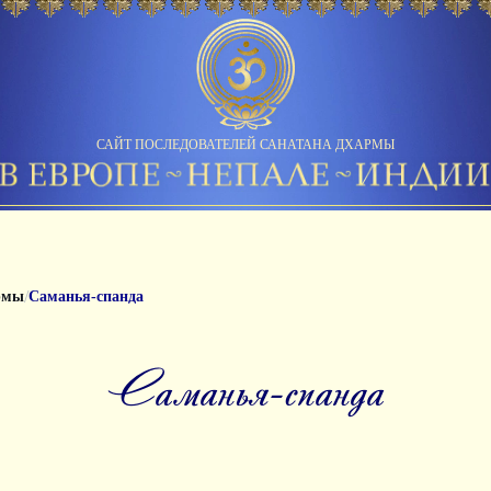
САЙТ ПОСЛЕДОВАТЕЛЕЙ САНАТАНА ДХАРМЫ
/
рмы
Саманья-спанда
саманья-спанда