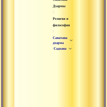
Дхармы
/
Религия и
философия
/
Санатана
дхарма
/
Садхана