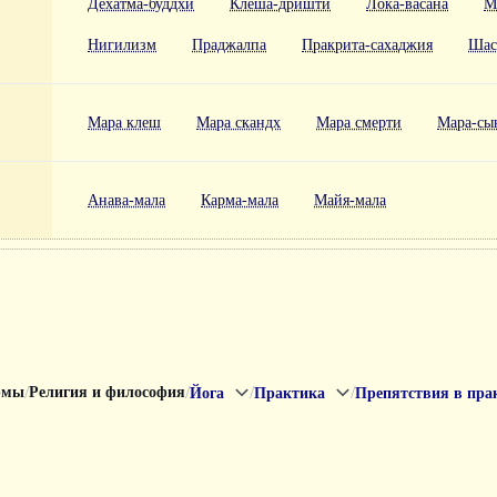
Дехатма-буддхи
Клеша-дришти
Лока-васана
М
Нигилизм
Праджалпа
Пракрита-сахаджия
Шас
Мара клеш
Мара скандх
Мара смерти
Мара-сы
Анава-мала
Карма-мала
Майя-мала
/
/
/
/
рмы
Религия и философия
Йога
Практика
Препятствия в пра