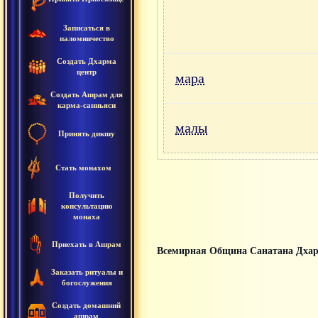
Записаться в
паломничество
Создать Дхарма
центр
мара
Создать Ашрам для
карма-санньяси
малы
Принять дикшу
Стать монахом
Получить
консультацию
монаха
Приехать в Ашрам
Всемирная Община Санатана Дха
Заказать ритуалы и
богослужения
Создать домашний
ашрам