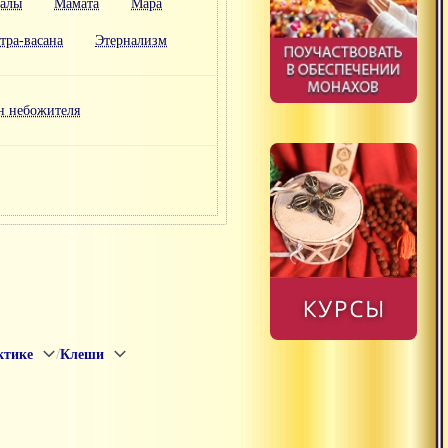
алы
Мамата
Мара
тра-васана
Этернализм
н небожителя
/
ктике
Клеши