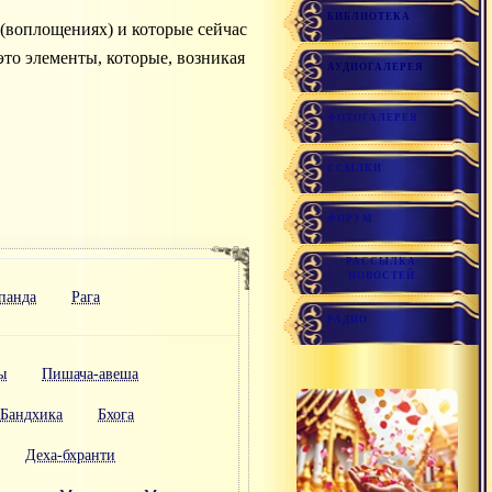
БИБЛИОТЕКА
(воплощениях) и которые сейчас
то элементы, которые, возникая
АУДИОГАЛЕРЕЯ
ФОТОГАЛЕРЕЯ
ССЫЛКИ
ФОРУМ
РАССЫЛКА
НОВОСТЕЙ
панда
Рага
РАДИО
ы
Пишача-авеша
Бандхика
Бхога
Деха-бхранти