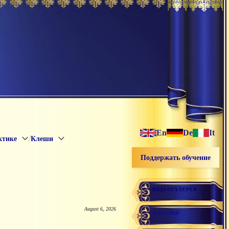
En
De
It
/
ктике
Клеши
Поддержать обучение
ВИДЕОГАЛЕРЕЯ
August 6, 2026
МАГАЗИН