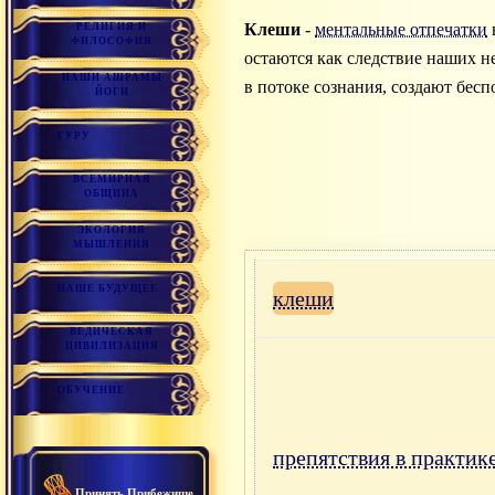
Клеши
-
ментальные отпечатки
РЕЛИГИЯ И
ФИЛОСОФИЯ
остаются как следствие наших н
НАШИ АШРАМЫ
в потоке сознания, создают бесп
ЙОГИ
ГУРУ
ВСЕМИРНАЯ
ОБЩИНА
ЭКОЛОГИЯ
МЫШЛЕНИЯ
НАШЕ БУДУЩЕЕ
клеши
ВЕДИЧЕСКАЯ
ЦИВИЛИЗАЦИЯ
ОБУЧЕНИЕ
препятствия в практик
Принять Прибежище