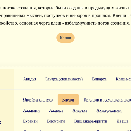
в потоке сознания, которые были созданы в предыдущих жизнях 
еправильных мыслей, поступков и выборов в прошлом. Клеши - э
окойство, основная черта клеш - взбаламучивать поток сознания.
Клеши
Авидья
Бандха (связанность)
Виварта
Клеша-с
Ошибки на пути
Клеши
Видения и духовные опыт
Аджняни
Адхьяса
Анартха
Ахам-дехасми
е
Бхранти
Висмрити
Вишаякара-вритти
Двеша