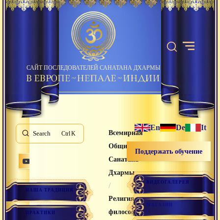
САЙТ ПОСЛЕДОВАТЕЛЕЙ САНАТАНА ДХАРМЫ
En
De
It
Всемирная
Search
K
Община
Поддержать обучение
Санатана
Дхармы
ВИДЕОГАЛЕРЕЯ
/
НАША ТРАДИЦИЯ
Религия и
МАГАЗИН
философия
ПРАКТИКИ