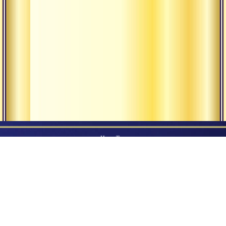
Наша Традиция
Религия и
философия
Наши ашрамы
йоги
Гуру
Всемирная
община
Экология
мышления
Наше будущее