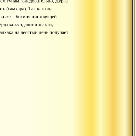
сем гунам. Следовательно, Дурга
ь (самхара). Так как она
на же – Богиня нисходящей
 Урдхва-кундалини-шакти,
адхака на десятый день получает