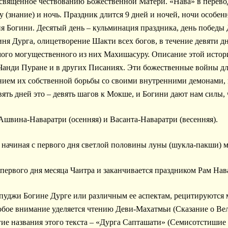
свящённое чествованию Божественной Матери. «Нава» в перевод
ну (знание) и ночь. Праздник длится 9 дней и ночей, ночи особен
ия Богини. Десятый день – кульминация праздника, день победы 
ня Дурга, олицетворение Шакти всех богов, в течение девяти дн
мого могущественного из них Махишасуру. Описание этой истор
 Чанди Пуране и в других Писаниях. Эти божественные войны д
нием их собственной борьбы со своими внутренними демонами, 
вять дней это – девять шагов к Мокше, и Богини дают нам силы,
Ашвина-Наваратри (осенняя) и Васанта-Наваратри (весенняя).
 начиная с первого дня светлой половины луны (шукла-пакши) 
 первого дня месяца Чаитра и заканчивается праздником Рам Нав
пуджи Богине Дурге или различным ее аспектам, рецитируются м
бое внимание уделяется чтению Деви-Махатмьи (Сказание о Вел
е названия этого текста – «Дурга Сапташати» (Семисотстишие 