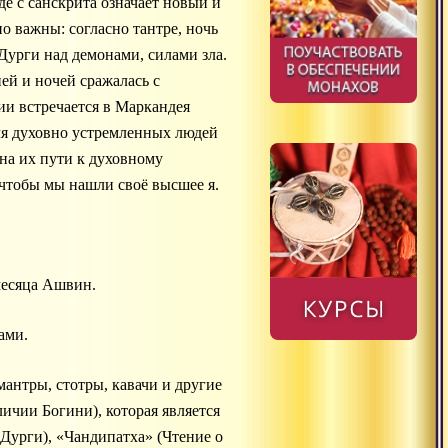
е с санскрита означает новый и
но важны: согласно тантре, ночь
Дурги над демонами, силами зла.
ей и ночей сражалась с
ии встречается в Маркандея
ля духовно устремленных людей
на их пути к духовному
 чтобы мы нашли своё высшее я.
месяца Ашвин.
ами.
антры, стотры, кавачи и другие
ичии Богини), которая является
Дурги), «Чандипатха» (Чтение о