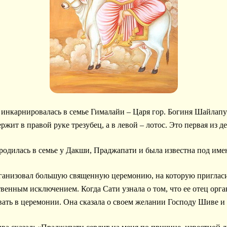
а инкарнировалась в семье Гималайи – Царя гор. Богиня Шайлап
ржит в правой руке трезубец, а в левой – лотос. Это первая из д
одилась в семье у Дакши, Праджапати и была известна под име
анизовал большую священную церемонию, на которую пригласи
енным исключением. Когда Сати узнала о том, что ее отец орган
вать в церемонии. Она сказала о своем желании Господу Шиве и