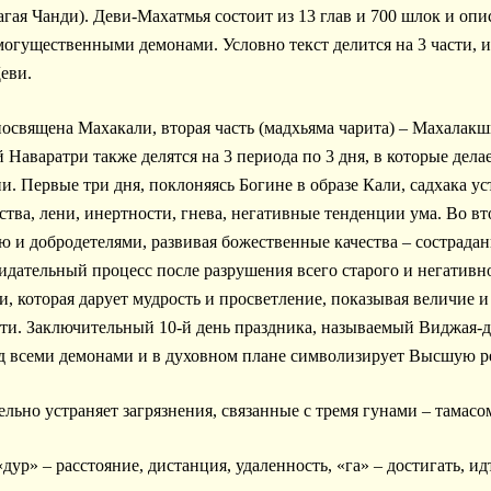
ая Чанди). Деви-Махатмья состоит из 13 глав и 700 шлок и опи
могущественными демонами. Условно текст делится на 3 части, 
еви.
посвящена Махакали, вторая часть (мадхьяма чарита) – Махалакшм
й Наваратри также делятся на 3 периода по 3 дня, в которые дел
. Первые три дня, поклоняясь Богине в образе Кали, садхака ус
ства, лени, инертности, гнева, негативные тенденции ума. Во 
 и добродетелями, развивая божественные качества – сострадани
дательный процесс после разрушения всего старого и негативно
 которая дарует мудрость и просветление, показывая величие и
ти. Заключительный 10-й день праздника, называемый Виджая-д
д всеми демонами и в духовном плане символизирует Высшую р
льно устраняет загрязнения, связанные с тремя гунами – тамасо
дур» – расстояние, дистанция, удаленность, «га» – достигать, ид