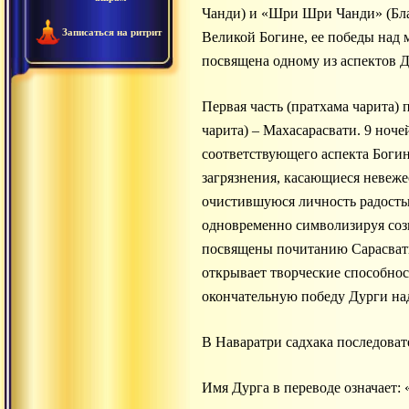
Чанди) и «Шри Шри Чанди» (Благ
Записаться на ритрит
Великой Богине, ее победы над 
посвящена одному из аспектов Д
Первая часть (пратхама чарита) 
чарита) – Махасарасвати. 9 ноче
соответствующего аспекта Богини
загрязнения, касающиеся невеже
очистившуюся личность радостью
одновременно символизируя сози
посвящены почитанию Сарасвати,
открывает творческие способнос
окончательную победу Дурги на
В Наваратри садхака последовате
Имя Дурга в переводе означает: «