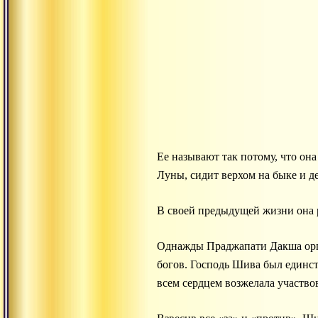
Ее называют так потому, что он
Луны, сидит верхом на быке и де
В своей предыдущей жизни она р
Однажды Праджапати Дакша орг
богов. Господь Шива был единств
всем сердцем возжелала участво