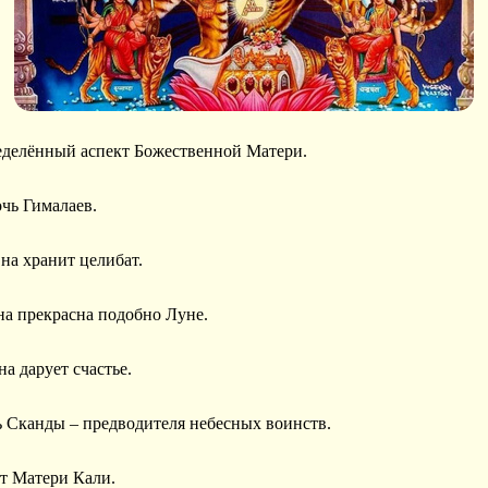
еделённый аспект Божественной Матери.
чь Гималаев.
на хранит целибат.
на прекрасна подобно Луне.
а дарует счастье.
ь Сканды – предводителя небесных воинств.
кт Матери Кали.