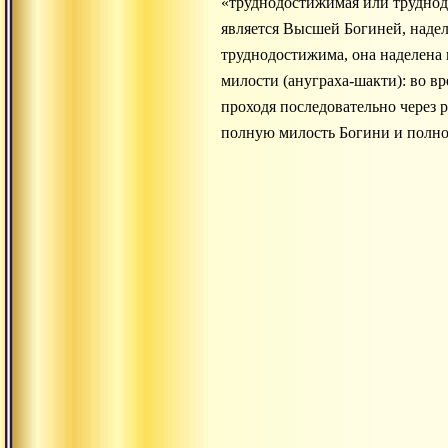
«труднодостижимая или труднодо
является Высшей Богиней, наделе
труднодостижима, она наделена 
милости (ануграха-шакти): во 
проходя последовательно через р
полную милость Богини и полно