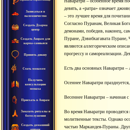
Наваратри – особенное время по
девять, а «ратра» означает джня
Записаться в
– это лучшее время для почитан
паломничество
Согласно Пуранам, Великая Боги
Создать Дхарма
центр
демонами, победив, наконец, са
Пуране, Дэвибхагавата Пуране,
Создать Ашрам для
карма-санньяси
являются аллегорическим описа
прогрессу и самореализации. Де
Принять дикшу
Есть два основных Наваратри – 
Стать монахом
Получить
Осеннее Наваратри празднуется,
консультацию
монаха
Весеннее Наваратри – начиная с
Приехать в Ашрам
Во время Наваратри проводятся 
Заказать ритуалы и
богослужения
молитвенные тексты. Однако осо
Создать домашний
частью Маркандея-Пураны. Други
ашрам