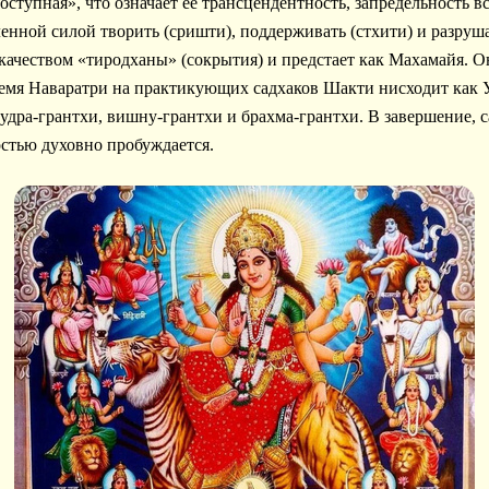
ступная», что означает ее трансцендентность, запредельность в
нной силой творить (сришти), поддерживать (стхити) и разрушат
качеством «тиродханы» (сокрытия) и предстает как Махамайя. О
время Наваратри на практикующих садхаков Шакти нисходит как
удра-грантхи, вишну-грантхи и брахма-грантхи. В завершение, с
стью духовно пробуждается.