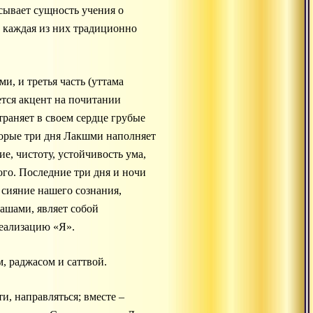
сывает сущность учения о
и каждая из них традиционно
и, и третья часть (уттама
ается акцент на почитании
траняет в своем сердце грубые
вторые три дня Лакшми наполняет
е, чистоту, устойчивость ума,
го. Последние три дня и ночи
 сияние нашего сознания,
ашами, являет собой
еализацию «Я».
м, раджасом и саттвой.
ти, направляться; вместе –