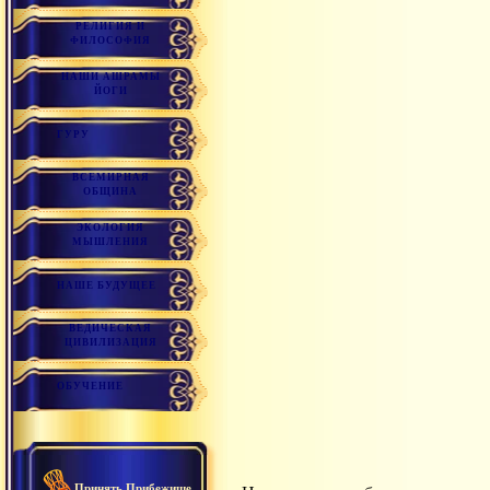
РЕЛИГИЯ И
ФИЛОСОФИЯ
НАШИ АШРАМЫ
ЙОГИ
ГУРУ
ВСЕМИРНАЯ
ОБЩИНА
ЭКОЛОГИЯ
МЫШЛЕНИЯ
НАШЕ БУДУЩЕЕ
ВЕДИЧЕСКАЯ
ЦИВИЛИЗАЦИЯ
ОБУЧЕНИЕ
Принять Прибежище