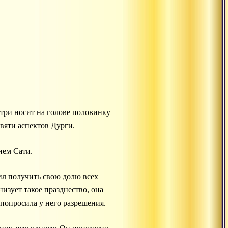
утри носит на голове половинку
евяти аспектов Дурги.
нем Сати.
л получить свою долю всех
изует такое празднество, она
 попросила у него разрешения.