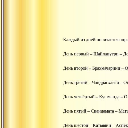
Каждый из дней почитается опр
День первый – Шайлапутри – До
День второй – Брахмачарини – О
День третий – Чандрагханта – О
День четвёртый – Кушманда – Он
День пятый – Скандамата – Мат
День шестой – Катьяяни – Аспе