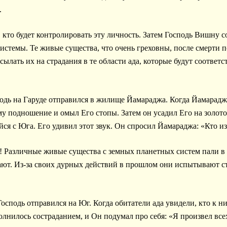
.
, кто будет контролировать эту личность. Затем Господь Вишну 
истемы. Те живые существа, что очень греховны, после смерти 
сылать их на страдания в те области ада, которые будут соотве
подь на Гаруде отправился в жилище Йамараджа. Когда Йамарадж
у подношение и омыл Его стопы. Затем он усадил Его на золото
ся с Юга. Его удивил этот звук. Он спросил Йамараджа: «Кто и
! Различные живые существа с земных планетных систем пали в э
ют. Из-за своих дурных действий в прошлом они испытывают ст
осподь отправился на Юг. Когда обитатели ада увидели, кто к н
олнилось состраданием, и Он подумал про себя: «Я произвел всех