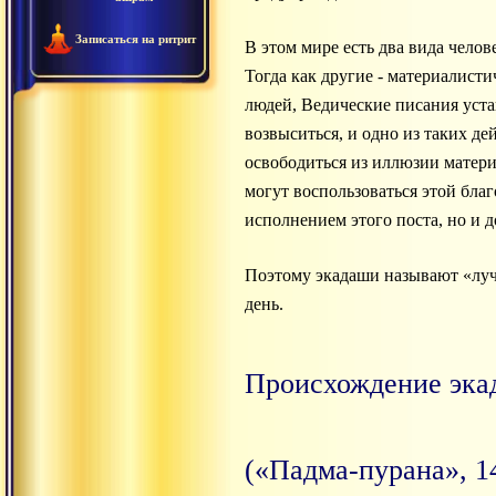
Записаться на ритрит
В этом мире есть два вида чело
Тогда как другие - материалист
людей, Ведические писания уст
возвыситься, и одно из таких де
освободиться из иллюзии матери
могут воспользоваться этой бла
исполнением этого поста, но и 
Поэтому экадаши называют «лучш
день.
Происхождение эка
(«Падма-пурана», 14