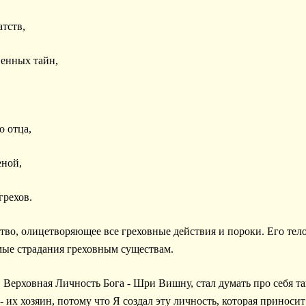
атств,
венных тайн,
о отца,
еной,
грехов.
во, олицетворяющее все греховные действия и пороки. Его тело 
ые страдания греховным существам.
 Верховная Личность Бога - Шри Вишну, стал думать про себя так
- их хозяин, потому что Я создал эту личность, которая приноси