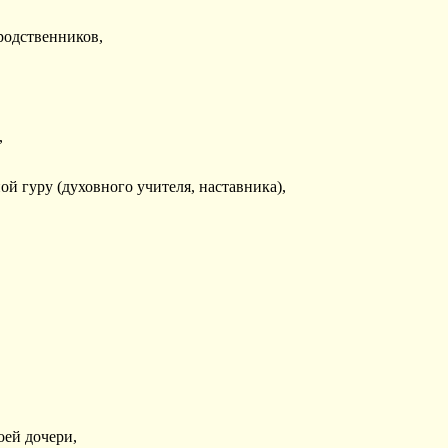
 родственников,
,
ной гуру (духовного учителя, наставника),
оей дочери,