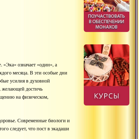
е
. «Эка» означает «один», а
дого месяца. В эти особые дни
обые усилия в духовной
, желающей достичь
щению на физическом,
здоровье. Современные биологи и
ого следует, что пост в экадаши