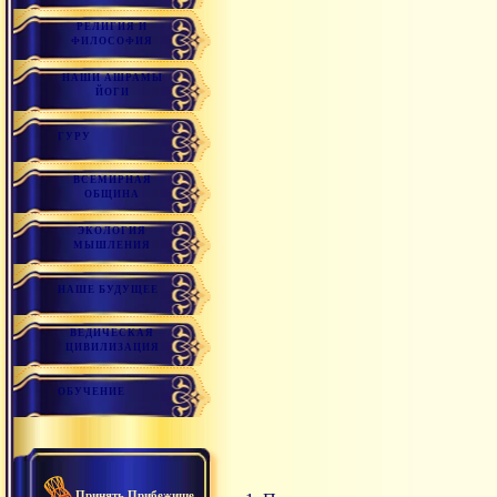
РЕЛИГИЯ И
ФИЛОСОФИЯ
НАШИ АШРАМЫ
ЙОГИ
ГУРУ
ВСЕМИРНАЯ
ОБЩИНА
ЭКОЛОГИЯ
МЫШЛЕНИЯ
НАШЕ БУДУЩЕЕ
ВЕДИЧЕСКАЯ
ЦИВИЛИЗАЦИЯ
ОБУЧЕНИЕ
Принять Прибежище