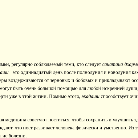
имьи, регулярно соблюдаемый теми, кто следует
санатана-дхарм
даши
- это одиннадцатый день после полнолуния и новолуния каж
туры воздерживаются от зерновых и бобовых и прикладывают ос
а могут быть очень большой помощью для любой искренней души
ерти уже в этой жизни. Помимо этого,
экадаши
способствует очи
кая медицина советуют поститься, чтобы сохранить и улучшить 
ают, что пост развивает человека физически и умственно. Из эт
гие болезни.