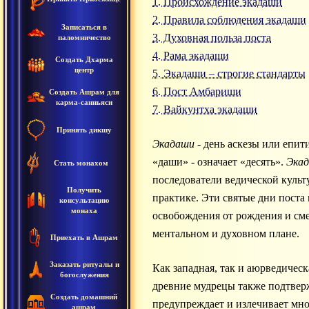
1. Происхождение экадаши
2. Правила соблюдения экадаши
Записаться в
3. Духовная польза поста
паломничество
4. Рама экадаши
Создать Дхарма
центр
5. Экадаши – строгие стандарты
6. Пост Амбариши
Создать Ашрам для
карма-санньяси
7. Вайкунтха экадаши
Принять дикшу
Экадаши
- день аскезы или епит
«даши» - означает «десять».
Эка
Стать монахом
последователи ведической куль
Получить
практике. Эти святые дни пост
консультацию
монаха
освобождения от рождения и см
ментальном и духовном плане.
Приехать в Ашрам
Заказать ритуалы и
Как западная, так и аюрведичес
богослужения
древние мудрецы также подтвержд
Создать домашний
предупреждает и излечивает мно
ашрам