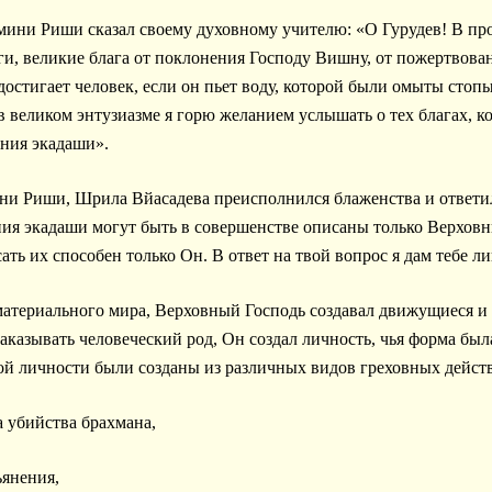
ни Риши сказал своему духовному учителю: «О Гурудев! В пр
ги, великие блага от поклонения Господу Вишну, от пожертвован
достигает человек, если он пьет воду, которой были омыты стоп
в великом энтузиазме я горю желанием услышать о тех благах, ко
ения экадаши».
ни Риши, Шрила Вйасадева преисполнился блаженства и ответил
ия экадаши могут быть в совершенстве описаны только Верхов
ать их способен только Он. В ответ на твой вопрос я дам тебе л
 материального мира, Верховный Господь создавал движущиеся 
аказывать человеческий род, Он создал личность, чья форма бы
той личности были созданы из различных видов греховных дейст
а убийства брахмана,
ьянения,