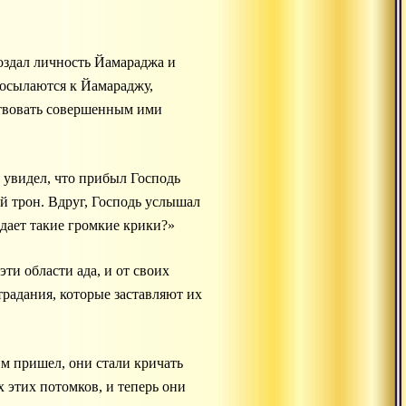
создал личность Йамараджа и
посылаются к Йамараджу,
тствовать совершенным ими
 увидел, что прибыл Господь
й трон. Вдруг, Господь услышал
здает такие громкие крики?»
ти области ада, и от своих
радания, которые заставляют их
им пришел, они стали кричать
 этих потомков, и теперь они