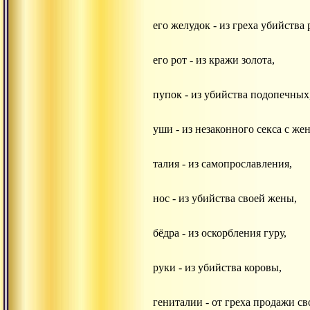
его желудок - из греха убийства
его рот - из кражи золота,
пупок - из убийства подопечных
уши - из незаконного секса с же
талия - из самопрославления,
нос - из убийства своей жены,
бёдра - из оскорбления гуру,
руки - из убийства коровы,
гениталии - от греха продажи св