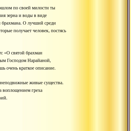
ошлом по своей милости ты
ия зерна и воды в виде
ы брахмана. О лучший среди
торые получает человек, постясь
: «О святой брахман
ным Господом Нарайаной,
ишь очень краткое описание.
и неподвижные живые существа.
ла воплощением греха
вий.