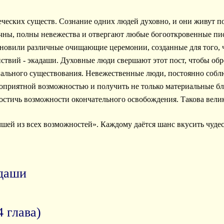
веческих существ. Сознание одних людей духовно, и они живут 
ичны, полны невежества и отвергают любые богооткровенные пис
ановили различные очищающие церемонии, созданные для того,
йствий - экадаши. Духовные люди свершают этот пост, чтобы обр
ального существования. Невежественные люди, постоянно соблю
гоприятной возможностью и получить не только материальные бл
достичь возможности окончательного освобождения. Такова вели
ей из всех возможностей». Каждому даётся шанс вкусить чудес
даши
 глава)