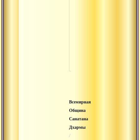
Кшемарадж
Лакулиша
Лао-цзы
Лахири
махасайя
Мадхва
Всемирная
Община
Санатана
Дхармы
/