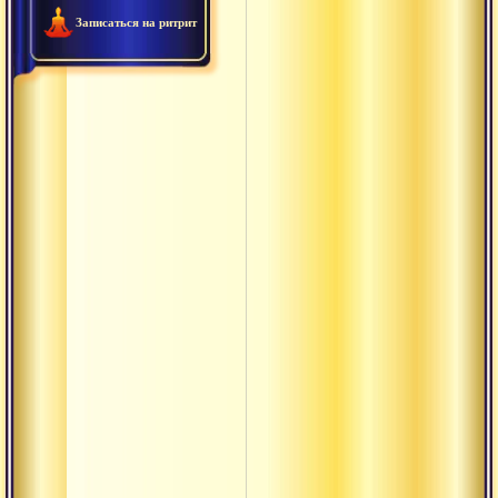
Сиддхи
Записаться на ритрит
Ведически
монашески
орден
даттатрейи
Величие пу
санньяси
Гуру-йога
Дни почит
святых и
сиддхов
традиции
Древо
прибежища
Истории из
жизни сва
брахманан