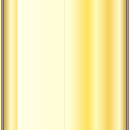
Бхусунда
Вальмики
сиддхи
Васугупта
Видьяранья
свами
Вимала
Винапа
Вирупа
Галава
Готама
Дарика
Дашаратха
Девраха ба