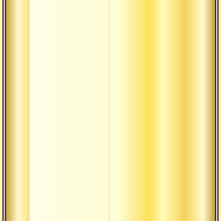
Джада бхар
Джаландха
Джанака
Дурваса
Дхармакир
Кабир
Кайкейи
Канхапа
Капила
Картавирья
Крату
Куккурипа