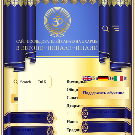
САЙТ ПОСЛЕДОВАТЕЛЕЙ САНАТАНА ДХАРМЫ
En
De
It
Всемирная
Search
K
Община
Поддержать обучение
Санатана
Дхармы
ВИДЕОГАЛЕРЕЯ
/
НАША ТРАДИЦИЯ
Наша
МАГАЗИН
Традиция
ПРАКТИКИ