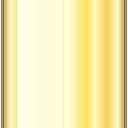
Ангирас
Аппар
Ачинта
Аштавакра
Бабаджи
Бадараяна
Боганатар
Брахмариш
Бхагиратха
Бхадрашил
Бхайрави-
брахмани