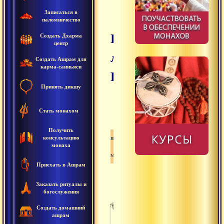
Записаться в
паломничество
Парампара
Создать Дхарма
центр
линии Свами
Создать Ашрам для
карма-санньяси
Брахмананды
Принять дикшу
Стать монахом
Получить
Гуру-шишья-парампара
консультацию
монаха
Парампара
Приехать в Ашрам
Заказать ритуалы и
богослужения
Создать домашний
ашрам