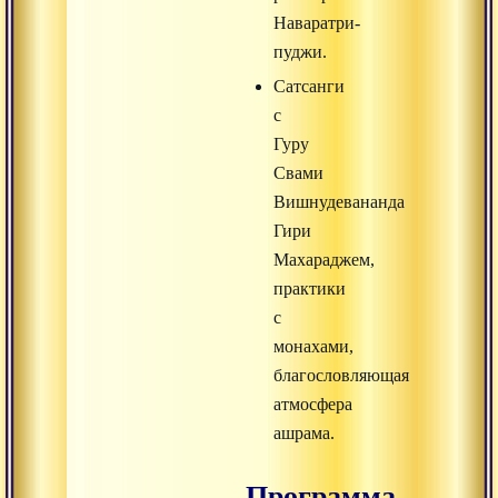
Наваратри-
пуджи.
Сатсанги
с
Гуру
Свами
Вишнудевананда
Гири
Махараджем,
практики
с
монахами,
благословляющая
атмосфера
ашрама.
Программа