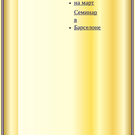
на март
Семинар
в
Барселоне