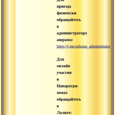
приезда
физически
обращайтесь
к
администратору
ашрама:
https://t.me/ashram_administrator
Для
онлайн
участия
в
Наваратри-
хомах
обращайтесь
к
Лалите: