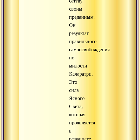
саттву
своим
преданным.
Он
результат
правильного
самоосвобождения
по
милости
Каларатри.
Это
сила
Ясного
Света,
которая
проявляется
в
результате