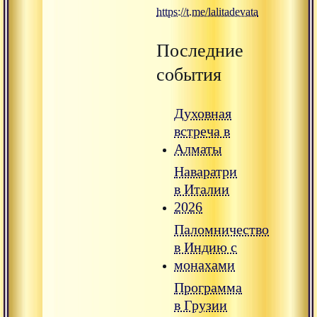
https://t.me/lalitadevata
Последние
события
Духовная
встреча в
Алматы
Наваратри
в Италии
2026
Паломничество
в Индию с
монахами
Программа
в Грузии