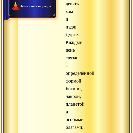
девять
Записаться на ритрит
хом
и
пудж
Дурге.
Каждый
день
связан
с
определённой
формой
Богини,
чакрой,
планетой
и
особыми
благами,