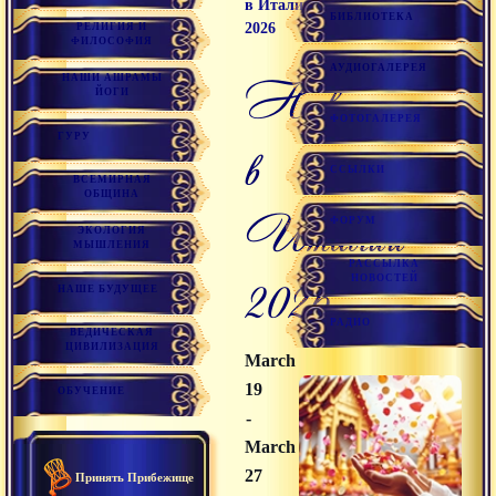
в Италии
БИБЛИОТЕКА
2026
РЕЛИГИЯ И
ФИЛОСОФИЯ
АУДИОГАЛЕРЕЯ
Наваратри
НАШИ АШРАМЫ
ЙОГИ
ФОТОГАЛЕРЕЯ
ГУРУ
в
ССЫЛКИ
ВСЕМИРНАЯ
ОБЩИНА
Италии
ФОРУМ
ЭКОЛОГИЯ
МЫШЛЕНИЯ
РАССЫЛКА
2026
НОВОСТЕЙ
НАШЕ БУДУЩЕЕ
РАДИО
ВЕДИЧЕСКАЯ
ЦИВИЛИЗАЦИЯ
March
19
ОБУЧЕНИЕ
-
March
27
Принять Прибежище