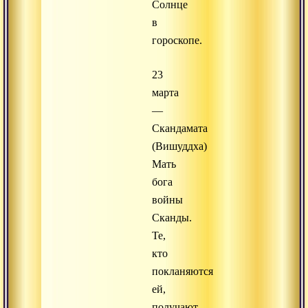
Солнце
в
гороскопе.
23
марта
—
Скандамата
(Вишуддха)
Мать
бога
войны
Сканды.
Те,
кто
покланяются
ей,
получают