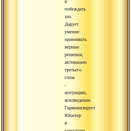
и
побеждать
зло.
Дарует
умение
принимать
верные
решения,
активацию
третьего
глаза
-
интуицию,
ясновидение.
Гармонизирует
Юпитер
в
гороскопе.