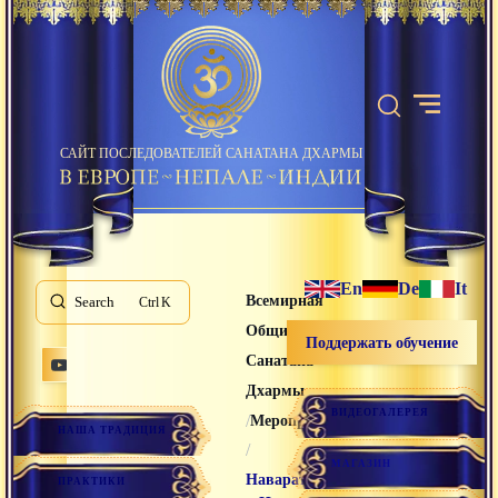
САЙТ ПОСЛЕДОВАТЕЛЕЙ САНАТАНА ДХАРМЫ
En
De
It
Всемирная
Search
K
Община
Поддержать обучение
Санатана
Дхармы
ВИДЕОГАЛЕРЕЯ
/
Мероприятия
НАША ТРАДИЦИЯ
/
МАГАЗИН
Наваратри
ПРАКТИКИ