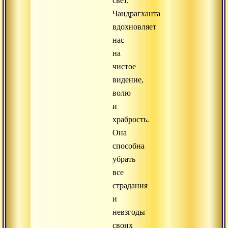
свет.
Чандрагханта
вдохновляет
нас
на
чистое
видение,
волю
и
храбрость.
Она
способна
убрать
все
страдания
и
невзгоды
своих