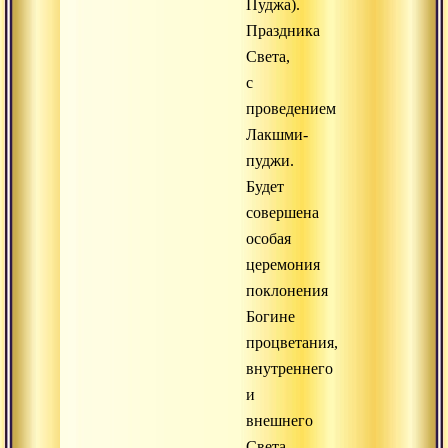
Пуджа).
Праздника
Света,
с
проведением
Лакшми-
пуджи.
Будет
совершена
особая
церемония
поклонения
Богине
процветания,
внутреннего
и
внешнего
Света.