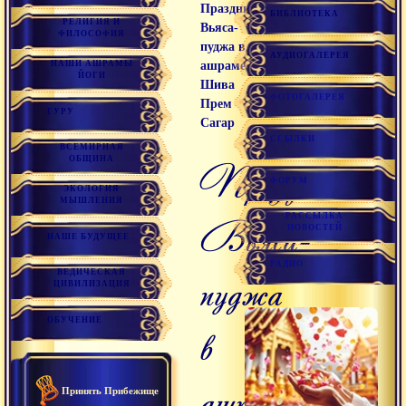
Праздник
БИБЛИОТЕКА
РЕЛИГИЯ И
Вьяса-
ФИЛОСОФИЯ
пуджа в
АУДИОГАЛЕРЕЯ
НАШИ АШРАМЫ
ашраме
ЙОГИ
Шива
ФОТОГАЛЕРЕЯ
Прем
ГУРУ
Сагар
ССЫЛКИ
ВСЕМИРНАЯ
ОБЩИНА
Праздник
ФОРУМ
ЭКОЛОГИЯ
МЫШЛЕНИЯ
РАССЫЛКА
Вьяса-
НОВОСТЕЙ
НАШЕ БУДУЩЕЕ
РАДИО
пуджа
ВЕДИЧЕСКАЯ
ЦИВИЛИЗАЦИЯ
ОБУЧЕНИЕ
в
ашраме
Принять Прибежище