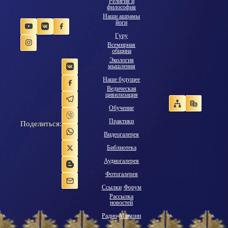
Религия и
философия
Наши ашрамы
йоги
Гуру
Всемирная
община
Экология
мышления
Наше будущее
Ведическая
цивилизация
Обучение
Практики
Поделиться:
Видеогалерея
Библиотека
Аудиогалерея
Фотогалерея
Ссылки
Форум
Рассылка
новостей
Радио
Магазин