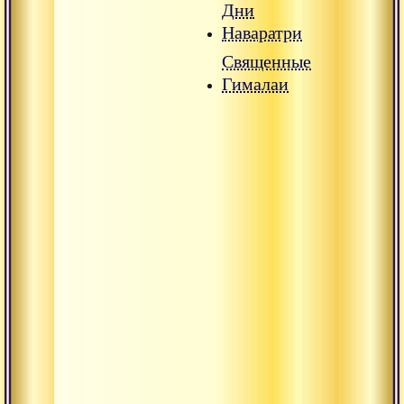
Дни
Наваратри
Священные
Гималаи