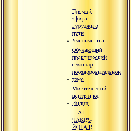
Прямой
эфир с
Гуруджи о
пути
Ученичества
Обучающий
практический
семинар
пооздоровительной
теме
Мистический
центр и юг
Индии
ШАТ-
ЧАКРА-
ЙОГА В