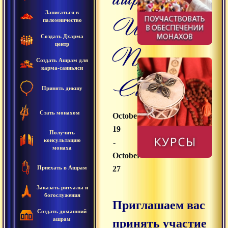
Записаться в
Шива
паломничество
Создать Дхарма
центр
Прем
Создать Ашрам для
карма-санньяси
Сагар
Принять дикшу
Стать монахом
October
19
Получить
консультацию
-
монаха
October
Приехать в Ашрам
27
Заказать ритуалы и
богослужения
Приглашаем вас
Создать домашний
ашрам
принять участие