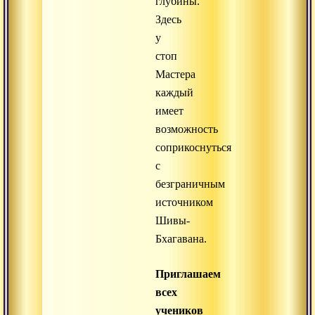
глубины.
Здесь
у
стоп
Мастера
каждый
имеет
возможность
соприкоснуться
с
безграничным
источником
Шивы-
Бхагавана.
Приглашаем
всех
учеников