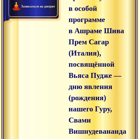
Записаться на ритрит
в особой
программе
в Ашраме Шива
Прем Сагар
(Италия),
посвящённой
Вьяса Пудже —
дню явления
(рождения)
нашего Гуру,
Свами
Вишнудевананда