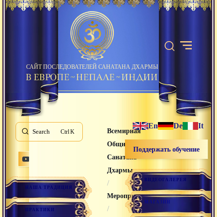
САЙТ ПОСЛЕДОВАТЕЛЕЙ САНАТАНА ДХАРМЫ
En
De
It
Всемирная
Search
K
Община
Поддержать обучение
Санатана
Дхармы
ВИДЕОГАЛЕРЕЯ
/
НАША ТРАДИЦИЯ
Мероприятия
МАГАЗИН
/
ПРАКТИКИ