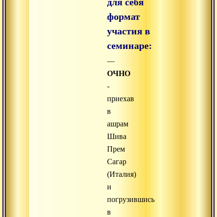
для себя
формат
участия в
семинаре:
—
ОЧНО
-
приехав
в
ашрам
Шива
Прем
Сагар
(Италия)
и
погрузившись
в