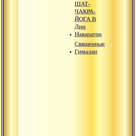
ШАТ-
ЧАКРА-
ЙОГА В
Дни
Наваратри
Священные
Гималаи