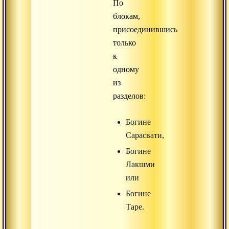
По
блокам,
присоединившись
только
к
одному
из
разделов:
Богине
Сарасвати,
Богине
Лакшми
или
Богине
Таре.