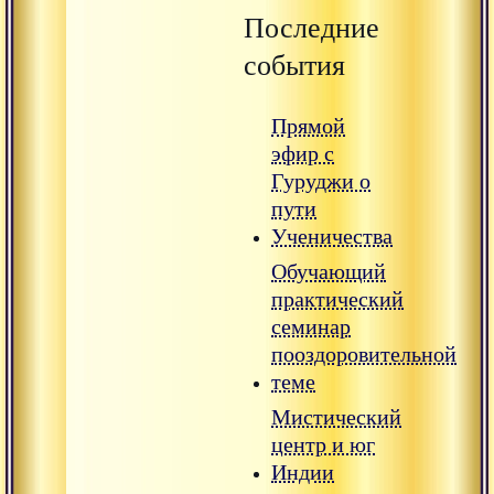
Последние
события
Прямой
эфир с
Гуруджи о
пути
Ученичества
Обучающий
практический
семинар
пооздоровительной
теме
Мистический
центр и юг
Индии