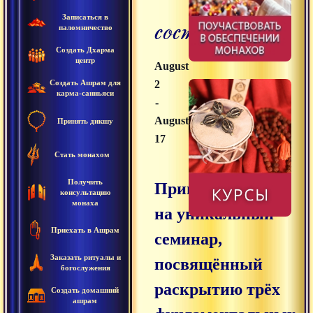
состоянием
Записаться в
паломничество
Создать Дхарма
центр
August
Создать Ашрам для
2
карма-санньяси
-
August
Принять дикшу
17
Стать монахом
Получить
Приглашаем вас
консультацию
монаха
на уникальный
Приехать в Ашрам
семинар,
Заказать ритуалы и
посвящённый
богослужения
раскрытию трёх
Создать домашний
ашрам