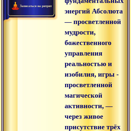
фундаментальных
Записаться на ритрит
энергий Абсолюта
— просветленной
мудрости,
божественного
управления
реальностью и
изобилия, игры -
просветленной
магической
активности, —
через живое
присутствие трёх