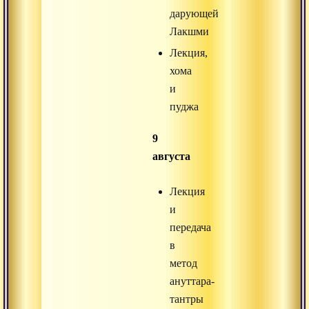
дарующей
Лакшми
Лекция,
хома
и
пуджа
9
августа
Лекция
и
передача
в
метод
ануттара-
тантры