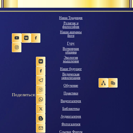
Наша Традиция
Религия и
философия
Наши ашрамы
йоги
Гуру
Всемирная
община
Экология
мышления
Наше будущее
Ведическая
цивилизация
Обучение
Практики
Поделиться:
Видеогалерея
Библиотека
Аудиогалерея
Фотогалерея
Ссылки
Форум