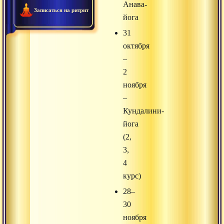
Анава-
Записаться на ритрит
йога
31
октября
–
2
ноября
–
Кундалини-
йога
(2,
3,
4
курс)
28–
30
ноября