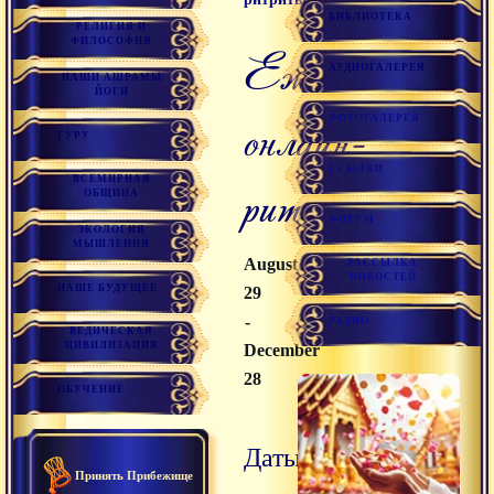
БИБЛИОТЕКА
РЕЛИГИЯ И
ФИЛОСОФИЯ
Ежемесячные
АУДИОГАЛЕРЕЯ
НАШИ АШРАМЫ
ЙОГИ
онлайн-
ФОТОГАЛЕРЕЯ
ГУРУ
ССЫЛКИ
ВСЕМИРНАЯ
ритриты
ОБЩИНА
ФОРУМ
ЭКОЛОГИЯ
МЫШЛЕНИЯ
August
РАССЫЛКА
НОВОСТЕЙ
НАШЕ БУДУЩЕЕ
29
-
РАДИО
ВЕДИЧЕСКАЯ
ЦИВИЛИЗАЦИЯ
December
28
ОБУЧЕНИЕ
Даты и
Принять Прибежище