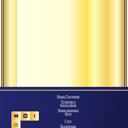
Наша Традиция
Религия и
философия
Наши ашрамы
йоги
Гуру
Всемирная