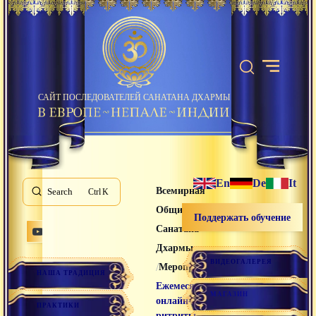
САЙТ ПОСЛЕДОВАТЕЛЕЙ САНАТАНА ДХАРМЫ
En
De
It
Всемирная
Search
K
Община
Поддержать обучение
Санатана
Дхармы
ВИДЕОГАЛЕРЕЯ
/
/
Мероприятия
НАША ТРАДИЦИЯ
Ежемесячные
МАГАЗИН
онлайн-
ПРАКТИКИ
ритриты