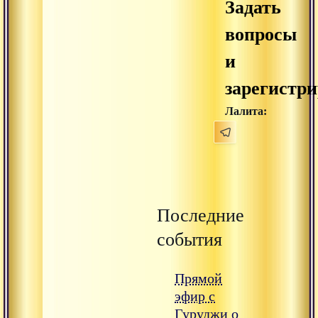
Задать
вопросы
и
зарегистри
Лалита:
Последние
события
Прямой
эфир с
Гуруджи о