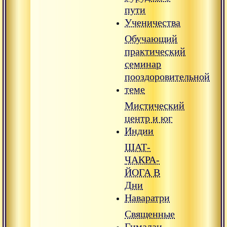
пути
Ученичества
Обучающий
практический
семинар
пооздоровительной
теме
Мистический
центр и юг
Индии
ШАТ-
ЧАКРА-
ЙОГА В
Дни
Наваратри
Священные
Гималаи