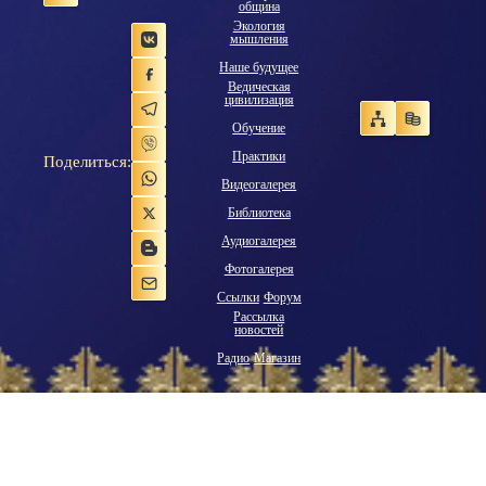
община
Экология
мышления
Наше будущее
Ведическая
цивилизация
Обучение
Практики
Поделиться:
Видеогалерея
Библиотека
Аудиогалерея
Фотогалерея
Ссылки
Форум
Рассылка
новостей
Радио
Магазин