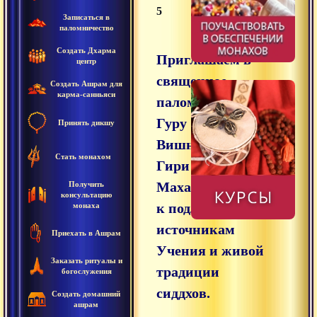
5
Записаться в
паломничество
Создать Дхарма
Приглашаем в
центр
священное
Создать Ашрам для
карма-санньяси
паломничество с
Гуру Свами
Принять дикшу
Вишнудевананда
Стать монахом
Гири
Махараджем —
Получить
консультацию
к подлинным
монаха
источникам
Приехать в Ашрам
Учения и живой
Заказать ритуалы и
традиции
богослужения
сиддхов.
Создать домашний
ашрам