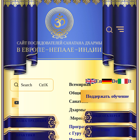
САЙТ ПОСЛЕДОВАТЕЛЕЙ САНАТАНА ДХАРМЫ
En
De
It
Всемирная
Search
K
Община
Поддержать обучение
Санатана
Дхармы
ВИДЕОГАЛЕРЕЯ
/
/
Мероприятия
НАША ТРАДИЦИЯ
Программа
МАГАЗИН
с Гуру в
ПРАКТИКИ
Индии