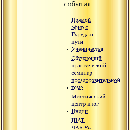
события
Прямой
эфир с
Гуруджи о
пути
Ученичества
Обучающий
практический
семинар
пооздоровительной
теме
Мистический
центр и юг
Индии
ШАТ-
ЧАКРА-