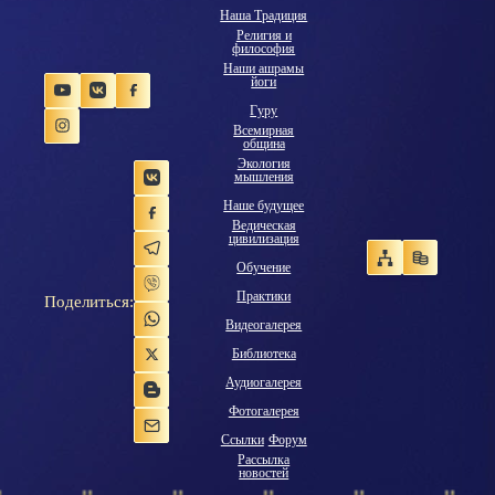
Наша Традиция
Религия и
философия
Наши ашрамы
йоги
Гуру
Всемирная
община
Экология
мышления
Наше будущее
Ведическая
цивилизация
Обучение
Практики
Поделиться:
Видеогалерея
Библиотека
Аудиогалерея
Фотогалерея
Ссылки
Форум
Рассылка
новостей