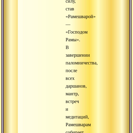
силу,
став
«Рамешварой»
—
«Господом
Рамы».
В
завершении
паломничества,
после
всех
даршанов,
мантр,
встреч
и
медитаций,
Рамешварам
собирает