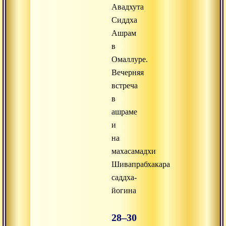
Авадхута
Сиддха
Ашрам
в
Омаллуре.
Вечерняя
встреча
в
ашраме
и
на
махасамадхи
Шивапрабхакара
саддха-
йогина
28–30