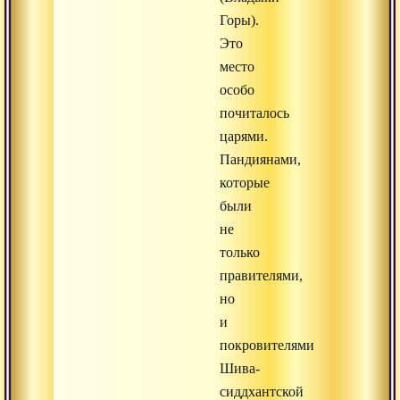
Горы).
Это
место
особо
почиталось
царями.
Пандиянами,
которые
были
не
только
правителями,
но
и
покровителями
Шива-
сиддхантской