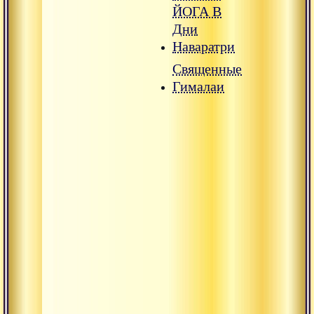
ЙОГА В
Дни
Наваратри
Священные
Гималаи