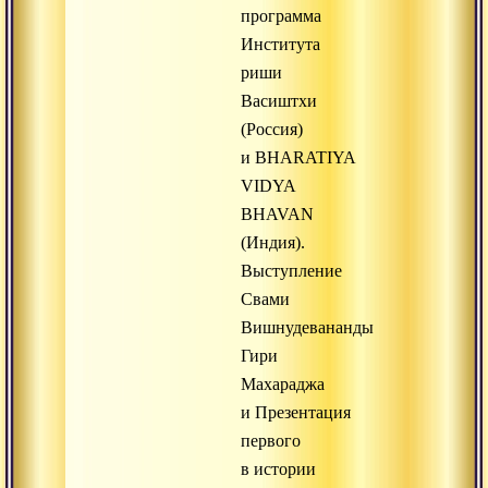
программа
Института
риши
Васиштхи
(Россия)
и BHARATIYA
VIDYA
BHAVAN
(Индия).
Выступление
Свами
Вишнудевананды
Гири
Махараджа
и Презентация
первого
в истории