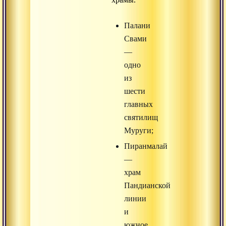
Палани
Свами
—
одно
из
шести
главных
святилищ
Муруги;
Пиранмалай
—
храм
Пандианской
линии
и
южное