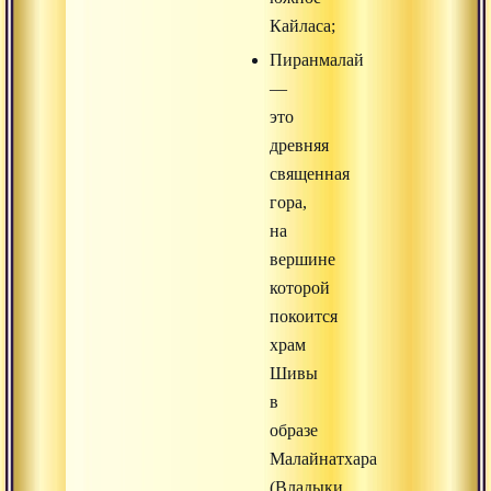
Кайласа;
Пиранмалай
—
это
древняя
священная
гора,
на
вершине
которой
покоится
храм
Шивы
в
образе
Малайнатхара
(Владыки