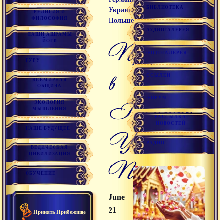
БИБЛИОТЕКА
Украине,
РЕЛИГИЯ И
ФИЛОСОФИЯ
Польше
АУДИОГАЛЕРЕЯ
НАШИ АШРАМЫ
ЙОГИ
Программа
ФОТОГАЛЕРЕЯ
ГУРУ
в
ССЫЛКИ
ВСЕМИРНАЯ
ОБЩИНА
ФОРУМ
Германии,
ЭКОЛОГИЯ
МЫШЛЕНИЯ
РАССЫЛКА
НОВОСТЕЙ
НАШЕ БУДУЩЕЕ
Украине,
РАДИО
ВЕДИЧЕСКАЯ
ЦИВИЛИЗАЦИЯ
Польше
ОБУЧЕНИЕ
June
21
Принять Прибежище