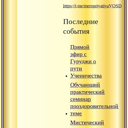
https://t.me/meropriyatiyaVOSD
Последние
события
Прямой
эфир с
Гуруджи о
пути
Ученичества
Обучающий
практический
семинар
пооздоровительной
теме
Мистический