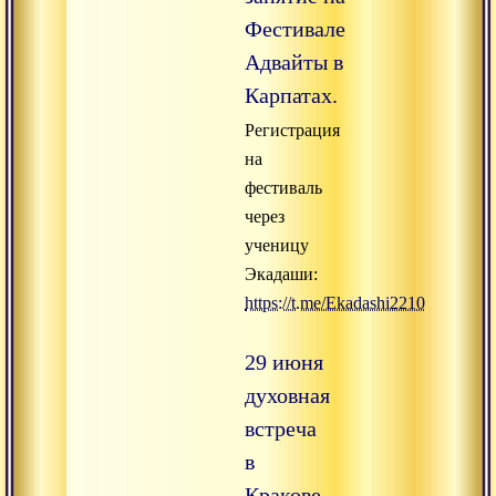
Фестивале
Адвайты в
Карпатах.
Регистрация
на
фестиваль
через
ученицу
Экадаши:
https://t.me/Ekadashi2210
29 июня
духовная
встреча
в
Кракове.