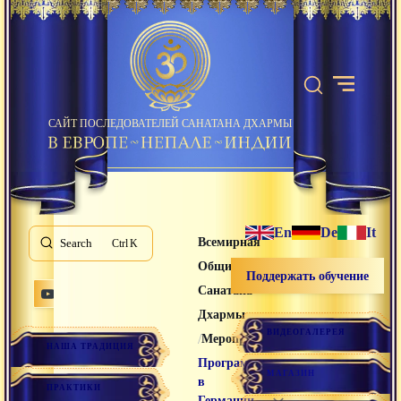
САЙТ ПОСЛЕДОВАТЕЛЕЙ САНАТАНА ДХАРМЫ
En
De
It
Всемирная
Search
K
Община
Поддержать обучение
Санатана
Дхармы
ВИДЕОГАЛЕРЕЯ
/
/
Мероприятия
НАША ТРАДИЦИЯ
Программа
МАГАЗИН
в
ПРАКТИКИ
Германии,