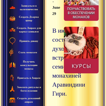
-
Записаться в
June
паломничество
29
Создать Дхарма
центр
Создать Ашрам для
В июне
карма-санньяси
состоятся
Принять дикшу
духовные
Стать монахом
встречи и
Получить
семинары с
консультацию
монаха
монахиней
Приехать в Ашрам
Аравиндини
Заказать ритуалы и
богослужения
Гири.
Создать домашний
ашрам