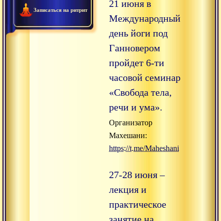
21 июня в
Записаться на ритрит
Международный
день йоги под
Ганновером
пройдет 6-ти
часовой семинар
«Свобода тела,
речи и ума».
Организатор
Махешани:
https://t.me/Maheshani
27-28 июня –
лекция и
практическое
занятие на