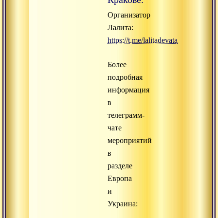
Организатор
Лалита:
https://t.me/lalitadevata
Более
подробная
информация
в
телеграмм-
чате
мероприятий
в
разделе
Европа
и
Украина: