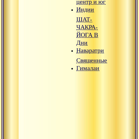
центр и юг
Индии
ШАТ-
ЧАКРА-
ЙОГА В
Дни
Наваратри
Священные
Гималаи