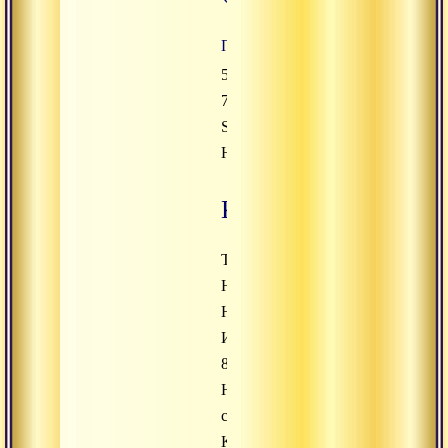
Приват
5168
745140361418
Solomatina
Hanna
Казахстан
Таирова
Юлия
Юрьевна
ИИН:
851104051238
Номер
счёта
KZ728562204151738267