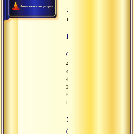
Записаться на ритрит
USDT TRC20
TQLQwbMygM1xQBeW1Uz92W
Россия
Сбербанк
4276
4200
4899
2142
Elena
Drandarova
Украина
(гривны)