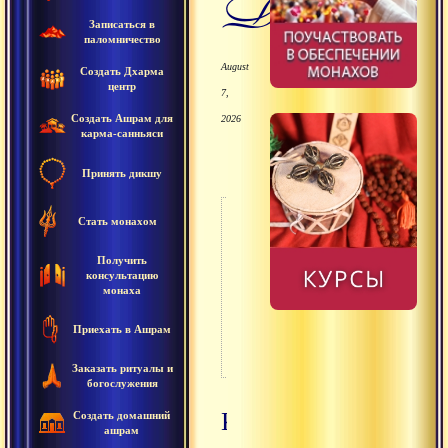
Дхармы
Записаться в
паломничество
August
Создать Дхарма
центр
7,
Создать Ашрам для
2026
карма-санньяси
Принять дикшу
Криптовалюта
Стать монахом
Россия
Получить
консультацию
Украина
монаха
(гривны)
Казахстан
Приехать в Ашрам
Paypal
Заказать ритуалы и
богослужения
Криптовалюта
Создать домашний
ашрам