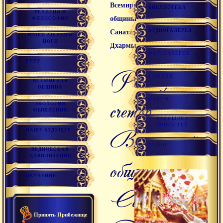
Всемирной
БИБЛИОТЕКА
РЕЛИГИЯ И
общины
ФИЛОСОФИЯ
АУДИОГАЛЕРЕЯ
Санатана
НАШИ АШРАМЫ
ЙОГИ
Дхармы
ФОТОГАЛЕРЕЯ
ГУРУ
Реквизиты
ССЫЛКИ
ВСЕМИРНАЯ
ОБЩИНА
счетов
ФОРУМ
ЭКОЛОГИЯ
МЫШЛЕНИЯ
РАССЫЛКА
НОВОСТЕЙ
Всемирной
НАШЕ БУДУЩЕЕ
РАДИО
ВЕДИЧЕСКАЯ
ЦИВИЛИЗАЦИЯ
общины
ОБУЧЕНИЕ
Санатана
Принять Прибежище