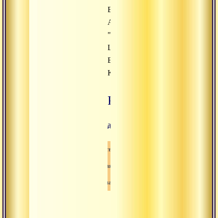
Банк:
АО
"Банк
ЦентрКредит"
БИК:
KCJBKZKX
Paypal
ashramspsprojects@gmail.com
Пожертвования
Всемирная-община
Санатана дхарма