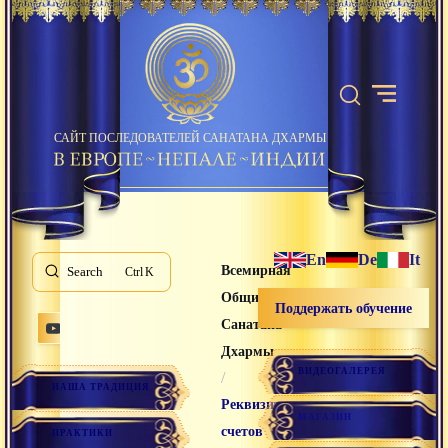
САЙТ ПОСЛЕДОВАТЕЛЕЙ САНАТАНА ДХАРМЫ
En
De
It
Всемирная
Search
K
Община
Поддержать обучение
Санатана
Дхармы
ВИДЕОГАЛЕРЕЯ
/
НАША ТРАДИЦИЯ
Реквизиты
МАГАЗИН
счетов
ПРАКТИКИ