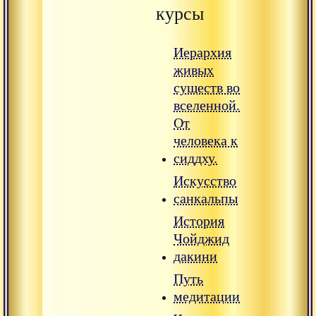
курсы
Иерархия
живых
существ во
вселенной.
От
человека к
сиддху.
Искусство
санкальпы
История
Чойджид
дакини
Путь
медитации