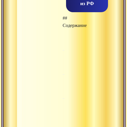
из РФ
##
Содержание
Краткое
Лекция
описание
Часть
Введение в
1
чакра-йогу 1
Часть
Введение в
2
чакра-йогу 2
Сила чакр
Часть
против
3
чужих