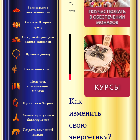
26,
Записаться в
2026
паломничество
Создать Дхарма
центр
Создать Ашрам для
карма-санньяси
Принять дикшу
Стать монахом
Получить
консультацию
монаха
Как
Приехать в Ашрам
изменить
Заказать ритуалы и
богослужения
свою
Создать домашний
энергетику?
ашрам