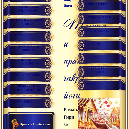
БИБЛИОТЕКА
йоги
РЕЛИГИЯ И
ФИЛОСОФИЯ
АУДИОГАЛЕРЕЯ
Теория
НАШИ АШРАМЫ
ЙОГИ
ФОТОГАЛЕРЕЯ
ГУРУ
и
ССЫЛКИ
ВСЕМИРНАЯ
ОБЩИНА
практика
ФОРУМ
ЭКОЛОГИЯ
МЫШЛЕНИЯ
РАССЫЛКА
чакра-
НОВОСТЕЙ
НАШЕ БУДУЩЕЕ
РАДИО
ВЕДИЧЕСКАЯ
йоги
ЦИВИЛИЗАЦИЯ
ОБУЧЕНИЕ
Раманатха
Гири
Принять Прибежище
July