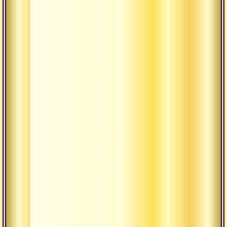
янтр чакр
Практика
Часть
чакра-
8
дхараны 1
Практика
Часть
чакра-
9
дхараны 2
Часть
Практика
10
чакра-шуддхи
Влияние чакр
Часть
на качество
11
жизни