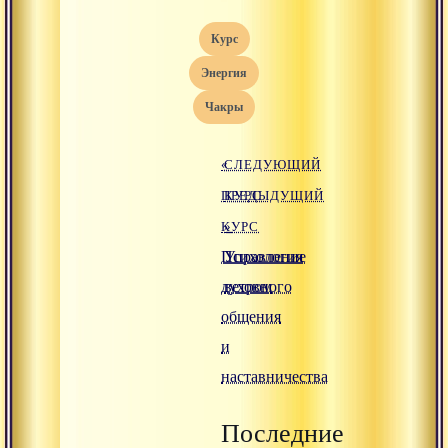
курс
энергия
чакры
«
СЛЕДУЮЩИЙ
ПРЕДЫДУЩИЙ
КУРС
КУРС
»
Психология
Управление
духовного
ветром
общения
и
наставничества
Последние