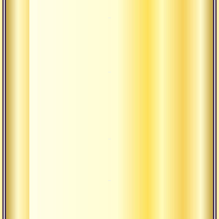
мыслей
Собрать
Часть
ветра в
4
чакрах
Сколько
Часть
чакрам
5
уделять
внимания
Часть
Здравый
6
смысл в йоге
Практика
Часть
визуализации
7