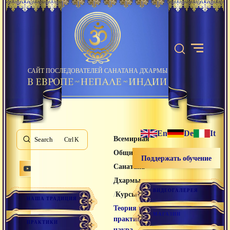
САЙТ ПОСЛЕДОВАТЕЛЕЙ САНАТАНА ДХАРМЫ
En
De
It
Всемирная
Search
K
Община
Поддержать обучение
Санатана
Дхармы
ВИДЕОГАЛЕРЕЯ
/
/
Курсы
НАША ТРАДИЦИЯ
Теория и
МАГАЗИН
практика
ПРАКТИКИ
чакра-