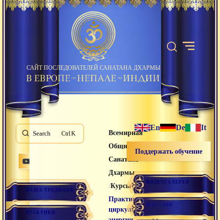
САЙТ ПОСЛЕДОВАТЕЛЕЙ САНАТАНА ДХАРМЫ
En
De
It
Всемирная
Search
K
Община
Поддержать обучение
Санатана
Дхармы
ВИДЕОГАЛЕРЕЯ
/
/
Курсы
НАША ТРАДИЦИЯ
Практика
МАГАЗИН
циркуляции
ПРАКТИКИ
энергии