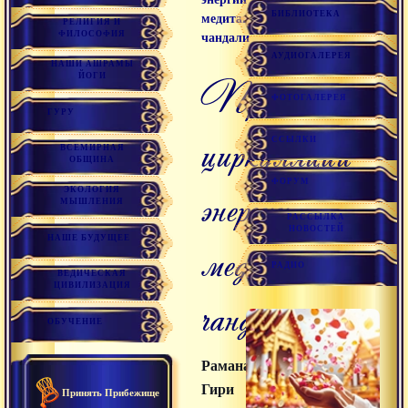
БИБЛИОТЕКА
медитацией
РЕЛИГИЯ И
ФИЛОСОФИЯ
чандали
АУДИОГАЛЕРЕЯ
НАШИ АШРАМЫ
ЙОГИ
Практика
ФОТОГАЛЕРЕЯ
ГУРУ
циркуляции
ССЫЛКИ
ВСЕМИРНАЯ
ОБЩИНА
ФОРУМ
энергии
ЭКОЛОГИЯ
МЫШЛЕНИЯ
РАССЫЛКА
НОВОСТЕЙ
НАШЕ БУДУЩЕЕ
медитацией
РАДИО
ВЕДИЧЕСКАЯ
ЦИВИЛИЗАЦИЯ
чандали
ОБУЧЕНИЕ
Раманатха
Гири
Принять Прибежище