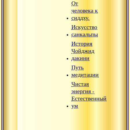
От
человека к
сиддху.
Искусство
санкальпы
История
Чойджид
дакини
Путь
медитации
Чистая
энергия -
Естественный
ум