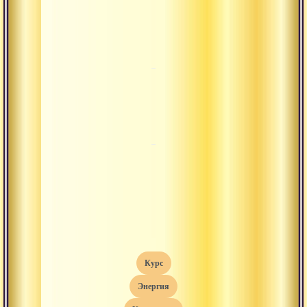
Подробно о
Часть
медитации
2
чандали
Практика
Часть
медитации
3
чандали
О практике
Часть
циркуляции
4
энергии -
чандали
курс
энергия