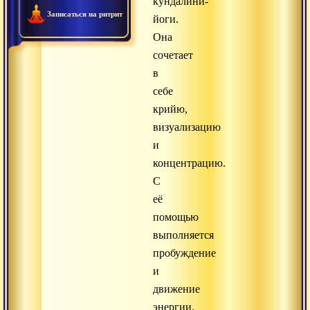
кундалини-
Записаться на ритрит
йоги.
Она
сочетает
в
себе
крийю,
визуализацию
и
концентрацию.
С
её
помощью
выполняется
пробуждение
и
движение
энергии.