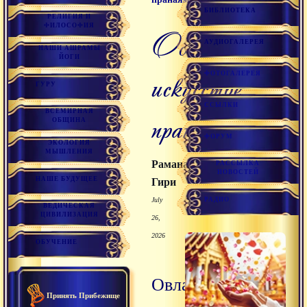
БИБЛИОТЕКА
РЕЛИГИЯ И
ФИЛОСОФИЯ
Об
АУДИОГАЛЕРЕЯ
НАШИ АШРАМЫ
ЙОГИ
искусстве
ФОТОГАЛЕРЕЯ
ГУРУ
ССЫЛКИ
ВСЕМИРНАЯ
пранаямы
ОБЩИНА
ФОРУМ
ЭКОЛОГИЯ
МЫШЛЕНИЯ
Раманатха
РАССЫЛКА
НОВОСТЕЙ
НАШЕ БУДУЩЕЕ
Гири
РАДИО
July
ВЕДИЧЕСКАЯ
ЦИВИЛИЗАЦИЯ
26,
2026
ОБУЧЕНИЕ
Овладение
Принять Прибежище