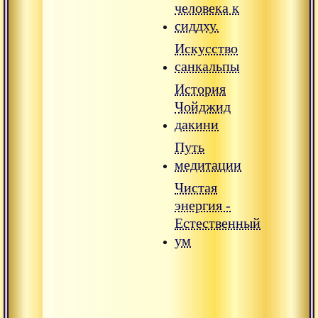
человека к
сиддху.
Искусство
санкальпы
История
Чойджид
дакини
Путь
медитации
Чистая
энергия -
Естественный
ум