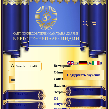
САЙТ ПОСЛЕДОВАТЕЛЕЙ САНАТАНА ДХАРМЫ
En
De
It
Всемирная
Search
K
Община
Поддержать обучение
Санатана
Дхармы
ВИДЕОГАЛЕРЕЯ
/
/
Курсы
НАША ТРАДИЦИЯ
Об
МАГАЗИН
искусстве
ПРАКТИКИ
пранаямы