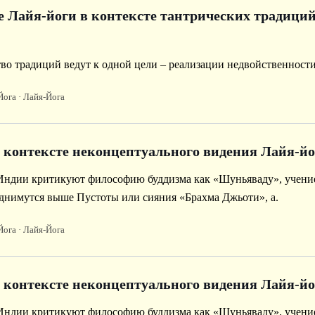
е Лайя-йоги в контексте тантрических традици
во традиций ведут к одной цели – реализации недвойственности
Йога
· Лайя-Йога
в контексте неконцептуального видения Лайя-йо
Индии критикуют философию буддизма как «Шуньяваду», учение
однимутся выше Пустоты или сияния «Брахма Джьоти», а.
Йога
· Лайя-Йога
в контексте неконцептуального видения Лайя-йо
Индии критикуют философию буддизма как «Шуньяваду», учение