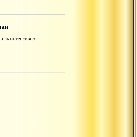
наи
атель интенсивно