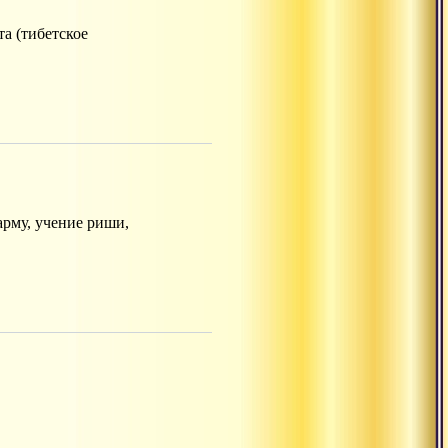
а (тибетское
арму, учение риши,