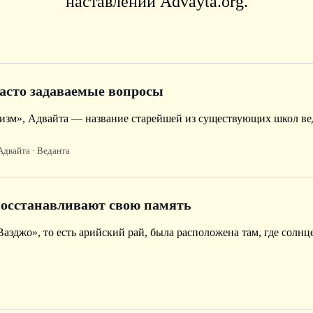
наставлений Advayta.org.
Часто задаваемые вопросы
лизм», Адвайта — название старейшей из существующих школ ве
Адвайта
· Веданта
восстанавливают свою память
аэджо», то есть арийский рай, была расположена там, где солнц