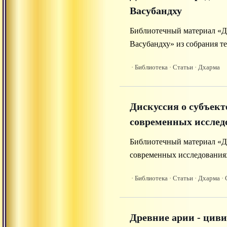
Васубандху
Библиотечный материал «Д
Васубандху» из собрания те
· Библиотека
· Статьи
· Дхарма
Дискуссия о субъект
современных исслед
Библиотечный материал «Ди
современных исследованиях
Advayta.org.
· Библиотека
· Статьи
· Дхарма
· 
Древние арии - цив