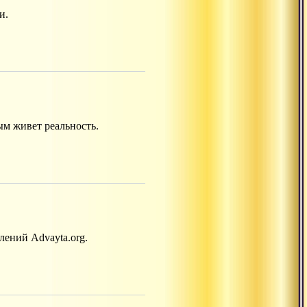
и.
ым живет реальность.
ений Advayta.org.