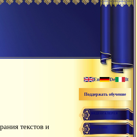
En
De
It
Поддержать обучение
ВИДЕОГАЛЕРЕЯ
рания текстов и
МАГАЗИН