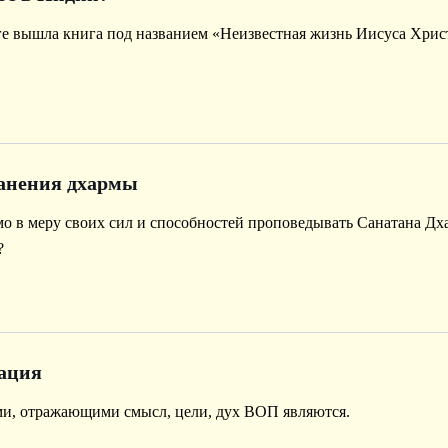
рге вышла книга под названием «Неизвестная жизнь Иисуса Христ
анения дхармы
о в меру своих сил и способностей проповедывать Санатана Дх
?
ация
, отражающими смысл, цели, дух ВОП являются.