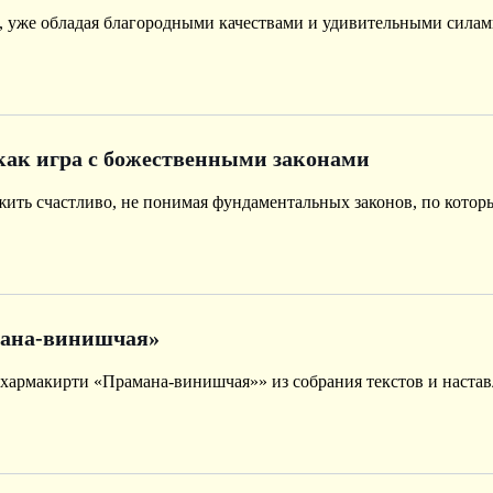
, уже обладая благородными качествами и удивительными силам
как игра с божественными законами
жить счастливо, не понимая фундаментальных законов, по котор
ана-винишчая»
армакирти «Прамана-винишчая»» из собрания текстов и наставл