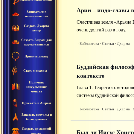
Арии – индо-славы 
Записаться в
паломничество
Счастливая земля «Арьяна В
Создать Дхарма
очень долгий раз в году.
центр
Создать Ашрам для
· Библиотека
· Статьи
· Дхарма
карма-санньяси
Принять дикшу
Буддийская философ
Стать монахом
контексте
Получить
консультацию
Глава 1. Теоретико-методо
монаха
системы буддийской филосо
Приехать в Ашрам
· Библиотека
· Статьи
· Дхарма
· 
Заказать ритуалы и
богослужения
Создать домашний
Был ли Иисус Христ
ашрам