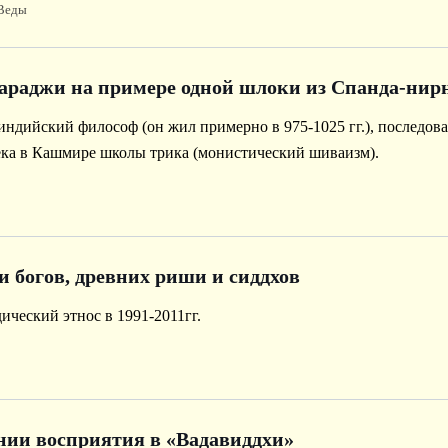
Веды
раджи на примере одной шлоки из Спанда-нир
дийский философ (он жил примерно в 975-1025 гг.), последов
ека в Кашмире школы трика (монистический шиваизм).
и богов, древних риши и сиддхов
ический этнос в 1991-2011гг.
ении восприятия в «Вадавиддхи»