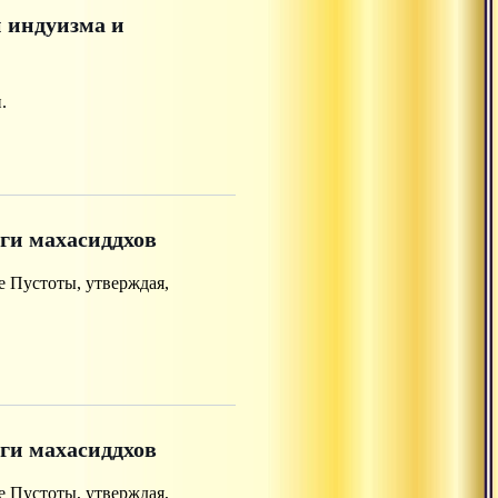
й индуизма и
.
ги махасиддхов
 Пустоты, утверждая,
ги махасиддхов
 Пустоты, утверждая,