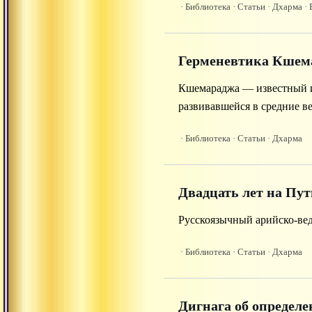
· Библиотека
· Статьи
· Дхарма
· 
Герменевтика Кшема
Кшемараджа — известный ин
развивавшейся в средние в
· Библиотека
· Статьи
· Дхарма
Двадцать лет на Пут
Русскоязычный арийско-вед
· Библиотека
· Статьи
· Дхарма
Дигнага об определ