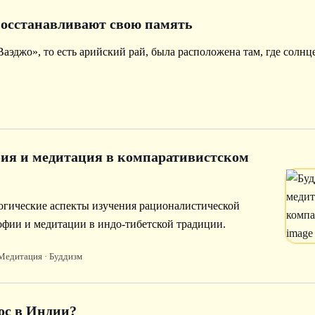
восстанавливают свою память
аэджо», то есть арийский рай, была расположена там, где солнц
ия и медитация в компаративистском
логические аспекты изучения рационалистической
фии и медитации в индо-тибетской традиции.
Медитация
· Буддизм
ос в Индии?