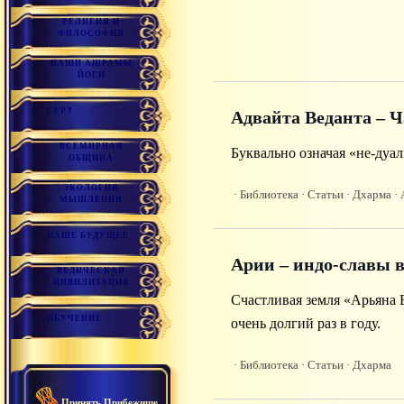
РЕЛИГИЯ И
ФИЛОСОФИЯ
НАШИ АШРАМЫ
ЙОГИ
ГУРУ
Адвайта Веданта – 
ВСЕМИРНАЯ
Буквально означая «не-дуа
ОБЩИНА
ЭКОЛОГИЯ
· Библиотека
· Статьи
· Дхарма
· 
МЫШЛЕНИЯ
НАШЕ БУДУЩЕЕ
Арии – индо-славы 
ВЕДИЧЕСКАЯ
ЦИВИЛИЗАЦИЯ
Счастливая земля «Арьяна В
ОБУЧЕНИЕ
очень долгий раз в году.
· Библиотека
· Статьи
· Дхарма
Принять Прибежище