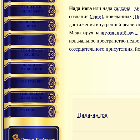
Нада-йога
или нада-
садхана
-
вн
РЕЛИГИЯ И
ФИЛОСОФИЯ
сознания (
лайи
), поведанных
Ши
НАШИ АШРАМЫ
достижения внутренней реализа
ЙОГИ
Медитируя на
внутренний звук
,
ГУРУ
изначальное пространство недво
созерцательного присутствия
, й
ВСЕМИРНАЯ
ОБЩИНА
ЭКОЛОГИЯ
МЫШЛЕНИЯ
НАШЕ БУДУЩЕЕ
ВЕДИЧЕСКАЯ
ЦИВИЛИЗАЦИЯ
ОБУЧЕНИЕ
Нада-янтра
Принять Прибежище