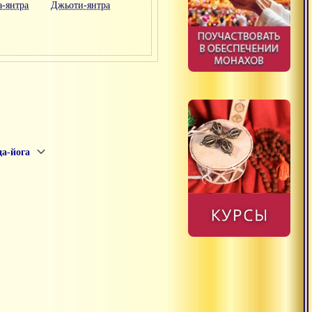
а-янтра
Джьоти-янтра
а-йога