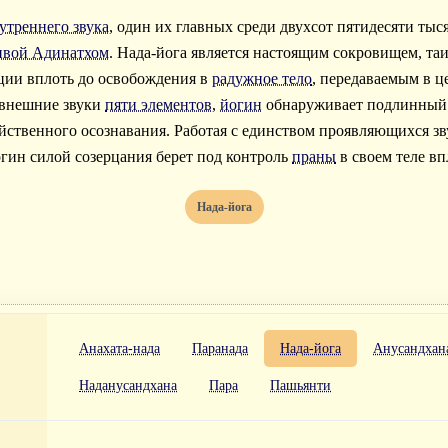
утреннего звука
, один их главных среди двухсот пятидесяти тыс
вой Адинатхом
. Нада-йога является настоящим сокровищем, т
ции вплоть до освобождения в
радужное тело
, передаваемым в 
 внешние звуки
пяти элементов
,
йогин
обнаруживает подлинный 
йственного осознавания. Работая с единством проявляющихся зв
огин силой созерцания берет под контроль
праны
в своем теле в
Нада-йога
Анахата-нада
Паранада
Нада-йога
Анусандхан
Наданусандхана
Пара
Пашьянти