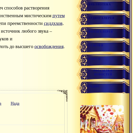
БИБЛИОТЕКА
яч способов растворения
аинственным мистическим
путем
АУДИОГАЛЕРЕЯ
цепи преемственности
сиддххов
.
источник любого звука –
ФОТОГАЛЕРЕЯ
уков и
ССЫЛКИ
плоть до высшего
освобождения
.
ФОРУМ
РАССЫЛКА
НОВОСТЕЙ
РАДИО
а
Нада