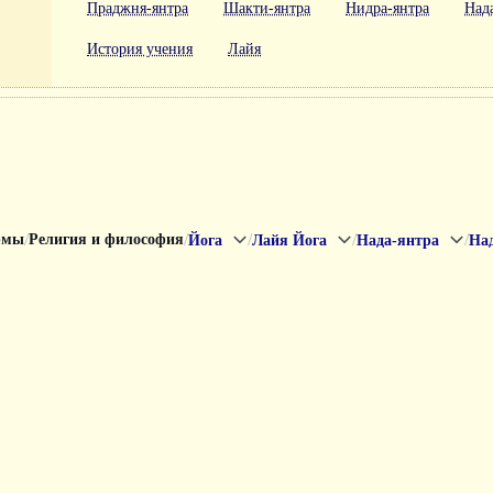
Праджня-янтра
Шакти-янтра
Нидра-янтра
Над
История учения
Лайя
/
/
/
/
/
рмы
Религия и философия
Йога
Лайя Йога
Нада-янтра
Над