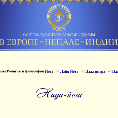
САЙТ ПОСЛЕДОВАТЕЛЕЙ САНАТАНА ДХАРМЫ
/
/
/
/
/
рмы
Религия и философия
Йога
Лайя Йога
Нада-янтра
Над
нада-йога