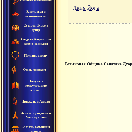
Лайя Йога
Записаться в
паломничество
Создать Дхарма
центр
Создать Ашрам для
карма-санньяси
Принять дикшу
Всемирная Община Санатана Дха
Стать монахом
Получить
консультацию
монаха
Приехать в Ашрам
Заказать ритуалы и
богослужения
Создать домашний
ашрам