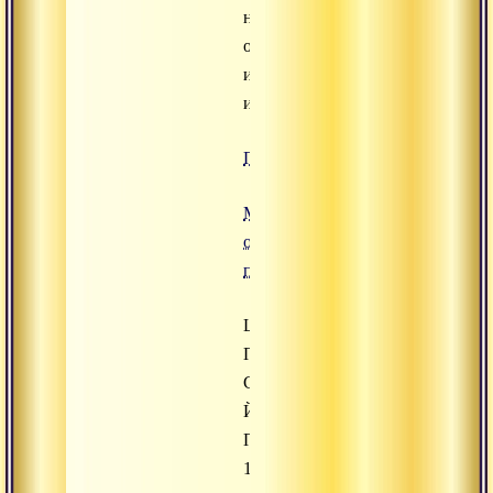
на
основе
иконописных
изображений...
Подробнее
Международная
организация
последователей
Шива
Прабхакара
Сиддха
Йоги
Парамахамса
15