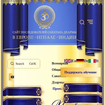
САЙТ ПОСЛЕДОВАТЕЛЕЙ САНАТАНА ДХАРМЫ
En
De
It
Всемирная
Search
K
Община
Поддержать обучение
Санатана
Дхармы
ВИДЕОГАЛЕРЕЯ
/
Проекты
НАША ТРАДИЦИЯ
МАГАЗИН
Проекты
ПРАКТИКИ