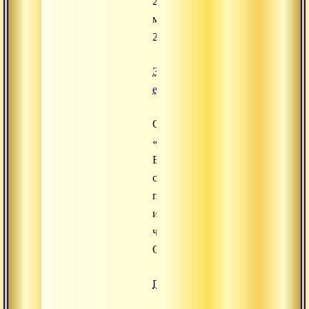
27
марта
2020
Эра
единства
Организация
«Эра
Единства»
создана
по
инициативе
членов
Оргкомитетов...
Подробнее