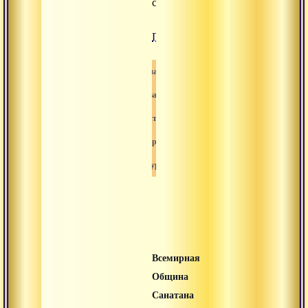
сентября...
Подробнее
Санатана дхарма
Адвайта
Медитация
Карма
Гуру
Всемирная
Община
Санатана