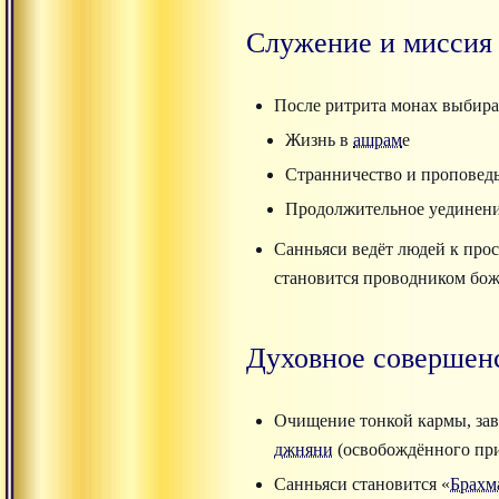
Служение и миссия
После ритрита монах выбирае
Жизнь в
ашрам
е
Странничество и проповед
Продолжительное уединен
Санньяси ведёт людей к про
становится проводником бож
Духовное совершен
Очищение тонкой кармы, зав
джняни
(освобождённого пр
Санньяси становится «
Брахм