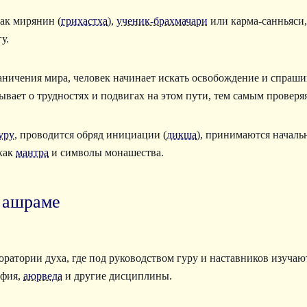
ак мирянин (
грихастха
),
ученик-брахмачари
или карма-санньяси,
у.
ничения мира, человек начинает искать освобождение и спрашив
ывает о трудностях и подвигах на этом пути, тем самым проверя
уру
, проводится обряд инициации (
дикша
), принимаются началь
как
мантра
и символы монашества.
 ашраме
ратории духа, где под руководством гуру и наставников изуча
офия,
аюрведа
и другие дисциплины.