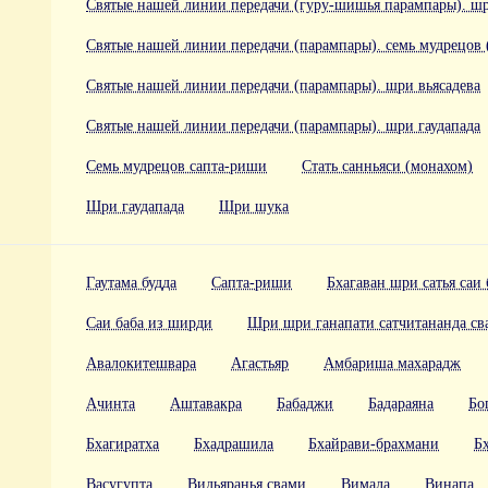
Святые нашей линии передачи (гуру-шишья парампары). ш
Святые нашей линии передачи (парампары). семь мудрецов 
Святые нашей линии передачи (парампары). шри вьясадева
Святые нашей линии передачи (парампары). шри гаудапада
Семь мудрецов сапта-риши
Стать санньяси (монахом)
Шри гаудапада
Шри шука
Гаутама будда
Сапта-риши
Бхагаван шри сатья саи 
Саи баба из ширди
Шри шри ганапати сатчитананда с
Авалокитешвара
Агастьяр
Амбариша махарадж
Ачинта
Аштавакра
Бабаджи
Бадараяна
Бо
Бхагиратха
Бхадрашила
Бхайрави-брахмани
Б
Васугупта
Видьяранья свами
Вимала
Винапа