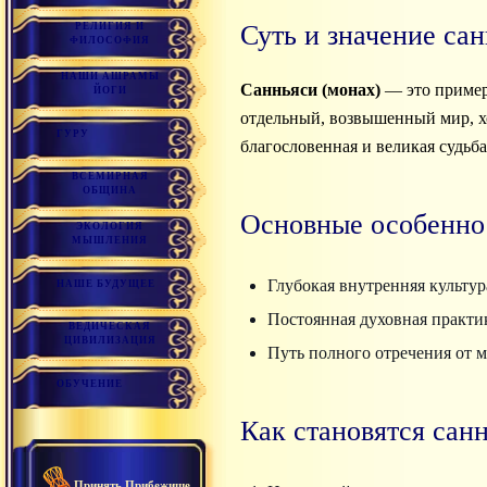
Суть и значение са
РЕЛИГИЯ И
ФИЛОСОФИЯ
НАШИ АШРАМЫ
Санньяси (монах)
— это пример
ЙОГИ
отдельный, возвышенный мир, хо
ГУРУ
благословенная и великая судьба
ВСЕМИРНАЯ
ОБЩИНА
Основные особенно
ЭКОЛОГИЯ
МЫШЛЕНИЯ
Глубокая внутренняя культур
НАШЕ БУДУЩЕЕ
Постоянная духовная практик
ВЕДИЧЕСКАЯ
ЦИВИЛИЗАЦИЯ
Путь полного отречения от 
ОБУЧЕНИЕ
Как становятся сан
Принять Прибежище