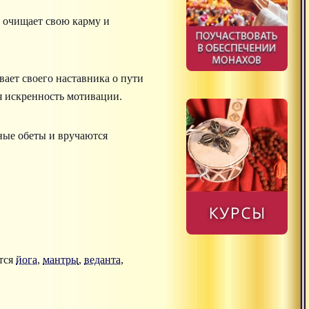
 очищает свою карму и
ает своего наставника о пути
я искренность мотивации.
ные обеты и вручаются
ются
йога
,
мантры
,
веданта
,