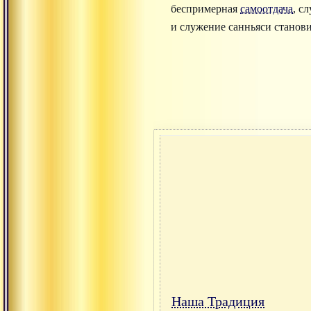
беспримерная
самоотдача
, с
и служение санньяси станови
Наша Традиция