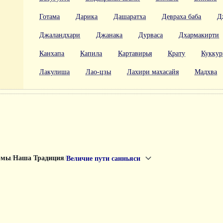
Готама
Дарика
Дашаратха
Девраха баба
Д
Джаландхари
Джанака
Дурваса
Дхармакирти
Канхапа
Капила
Картавирья
Крату
Куккур
Лакулиша
Лао-цзы
Лахири махасайя
Мадхва
/
/
рмы
Наша Традиция
Величие пути санньяси