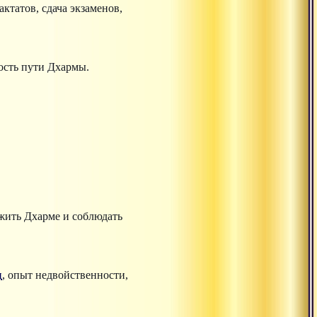
ктатов, сдача экзаменов,
ость пути Дхармы.
ужить Дхарме и соблюдать
и
, опыт недвойственности,