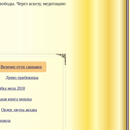
вободы. Через аскезу, медитацию
Величие пути санньяси
Древо прибежища
бха мела 2010
ьная книга монаха
Орден джуна акхара
ананда