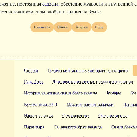
лужение, постоянная
садхана
, обретение мудрости и внутренней с
тся источником силы, любви и знания на Земле.
Санньяса
Обеты
Ашрам
Гуру
Сиддхи
Ведический монашеский орден даттатрейи
Гуру-йога
Дни почитания святых и сиддхов традиции
Истории из жизни свами брахмананды
Кумары
Кум
Кумбха мела 2013
Махайог пайлот бабаджи
Настол
Наша традиция
О монашестве
Одеяние монаха
Парампара
Св. авадхута брахмананда
Свами брахм