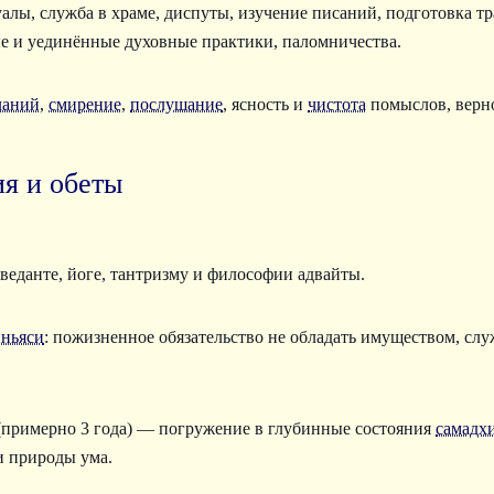
лы, служба в храме, диспуты, изучение писаний, подготовка тра
ые и уединённые духовные практики, паломничества.
ланий
,
смирение
,
послушание
, ясность и
чистота
помыслов, верн
я и обеты
веданте, йоге, тантризму и философии адвайты.
нньяси
: пожизненное обязательство не обладать имуществом, сл
примерно 3 года) — погружение в глубинные состояния
самадх
и природы ума.