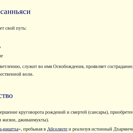
 санньяси
т свой путь:
ь
ие
светлению, служит во имя Освобождения, проявляет сострадание
ественной воли.
ство
ершение круговорота рождений и смертей (сансары), приобрете
и жизни, дживанмукты).
а-ништха
», пребывая в
Абсолюте
и реализуя истинный Дхармиче