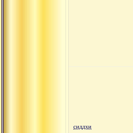
сиддхи