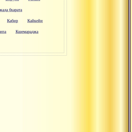
жада бхарата
Кабир
Кайкейи
ипа
Кшемараджа