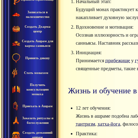
Начальный этап:
Будущий монах практикует к
Записаться в
паломничество
накапливает духовную заслуг
Вдохновение и мотивация:
Создать Дхарма
центр
Осознав иллюзорность и огра
Создать Ашрам для
санньясы. Наставник рассказ
карма-санньяси
Инициация:
Принять дикшу
Принимается
прибежище
у
г
священные предметы, такие 
Стать монахом
Получить
Жизнь и обучение в
консультацию
монаха
Приехать в Ашрам
12 лет обучения:
Жизнь в ашраме подобна лабо
Заказать ритуалы и
богослужения
тантризм
,
хатха-йога
, филос
Создать домашний
Практика:
ашрам