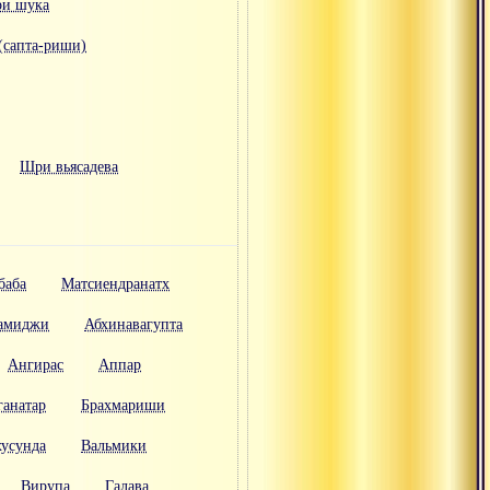
ри шука
(сапта-риши)
Шри вьясадева
баба
Матсиендранатх
вамиджи
Абхинавагупта
Ангирас
Аппар
ганатар
Брахмариши
хусунда
Вальмики
Вирупа
Галава