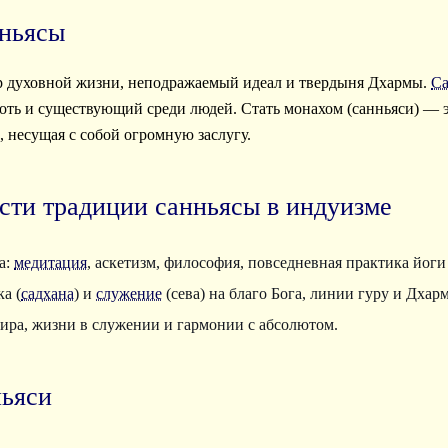
нньясы
 духовной жизни, неподражаемый идеал и твердыня Дхармы.
Са
ть и существующий среди людей. Стать монахом (санньяси) — эт
, несущая с собой огромную заслугу.
сти традиции санньясы в индуизме
а:
медитация
, аскетизм, философия, повседневная практика йоги
а (
садхана
) и
служение
(сева) на благо Бога, линии гуру и Дхар
мира, жизни в служении и гармонии с абсолютом.
ньяси