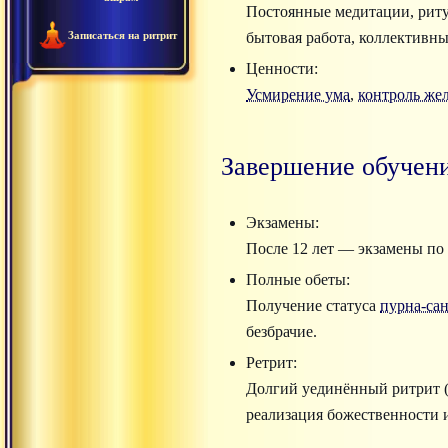
Постоянные медитации, ритуа
Записаться на ритрит
бытовая работа, коллективн
Ценности:
Усмирение ума
,
контроль же
Завершение обучени
Экзамены:
После 12 лет — экзамены по 
Полные обеты:
Получение статуса
пурна-са
безбрачие.
Ретрит:
Долгий уединённый ритрит (
реализация божественности 