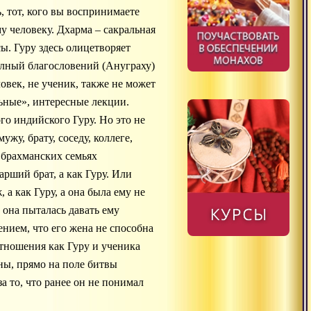
, тот, кого вы воспринимаете
у человеку. Дхарма – сакральная
сы. Гуру здесь олицетворяет
олный благословений (Ануграху)
овек, не ученик, также не может
льные», интересные лекции.
о индийского Гуру. Но это не
ужу, брату, соседу, коллеге,
 брахманских семьях
арший брат, а как Гуру. Или
а как Гуру, а она была ему не
 она пыталась давать ему
ением, что его жена не способна
тношения как Гуру и ученика
ны, прямо на поле битвы
а то, что ранее он не понимал