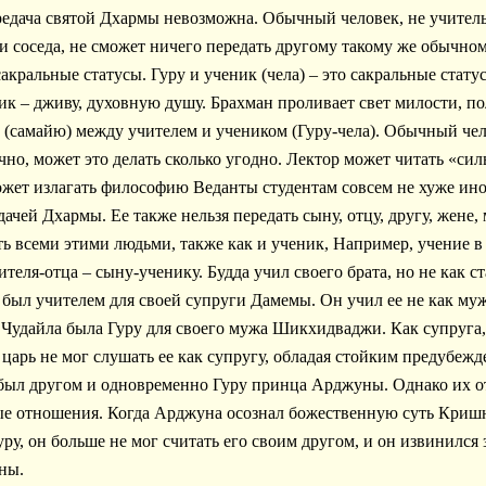
редача святой Дхармы невозможна. Обычный человек, не учитель
ли соседа, не сможет ничего передать другому такому же обычном
акральные статусы. Гуру и ученик (чела) – это сакральные стату
ик – дживу, духовную душу. Брахман проливает свет милости, п
ь (самайю) между учителем и учеником (Гуру-чела). Обычный чел
ечно, может это делать сколько угодно. Лектор может читать «си
жет излагать философию Веданты студентам совсем не хуже иног
дачей Дхармы. Ее также нельзя передать сыну, отцу, другу, жене, м
ь всеми этими людьми, также как и ученик, Например, учение в
теля-отца – сыну-ученику. Будда учил своего брата, но не как ст
ыл учителем для своей супруги Дамемы. Он учил ее не как муж, 
а Чудайла была Гуру для своего мужа Шикхидваджи. Как супруга,
, царь не мог слушать ее как супругу, обладая стойким предубежд
 был другом и одновременно Гуру принца Арджуны. Однако их о
ые отношения. Когда Арджуна осознал божественную суть Криш
ру, он больше не мог считать его своим другом, и он извинился з
ны.