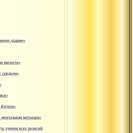
чение дхарме»
ую милость»
 с сердцем»
»
ьяси»
 йогина»
и ментальная митахара»
ть учения всех религий