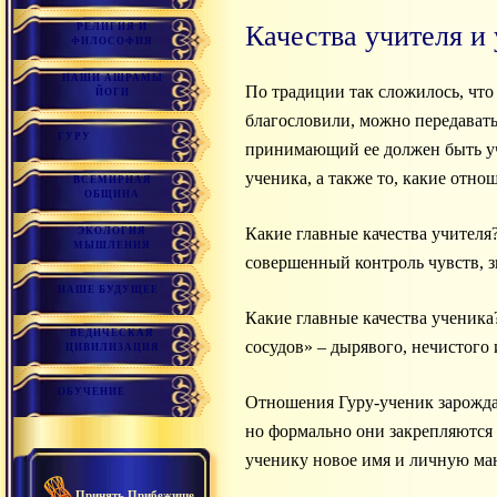
Качества учителя и
РЕЛИГИЯ И
ФИЛОСОФИЯ
НАШИ АШРАМЫ
По традиции так сложилось, что
ЙОГИ
благословили, можно передавать
ГУРУ
принимающий ее должен быть уче
ученика, а также то, какие отн
ВСЕМИРНАЯ
ОБЩИНА
Какие главные качества учителя
ЭКОЛОГИЯ
МЫШЛЕНИЯ
совершенный контроль чувств, з
НАШЕ БУДУЩЕЕ
Какие главные качества ученика
ВЕДИЧЕСКАЯ
сосудов» – дырявого, нечистого
ЦИВИЛИЗАЦИЯ
ОБУЧЕНИЕ
Отношения Гуру-ученик зарождаю
но формально они закрепляются 
ученику новое имя и личную ман
Принять Прибежище