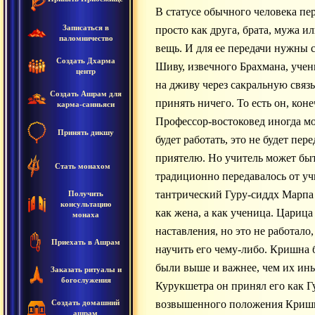
В статусе обычного человека пе
Записаться в
просто как друга, брата, мужа и
паломничество
вещь. И для ее передачи нужны с
Создать Дхарма
Шиву, извечного Брахмана, учен
центр
на дживу через сакральную связ
Создать Ашрам для
принять ничего. То есть он, кон
карма-санньяси
Профессор-востоковед иногда мо
Принять дикшу
будет работать, это не будет пере
приятелю. Но учитель может быт
Стать монахом
традиционно передавалось от учи
тантрический Гуру-сиддх Марпа б
Получить
консультацию
как жена, а как ученица. Цариц
монаха
наставления, но это не работало
Приехать в Ашрам
научить его чему-либо. Кришна
были выше и важнее, чем их ин
Заказать ритуалы и
богослужения
Курукшетра он принял его как Гу
Создать домашний
возвышенного положения Криш
ашрам