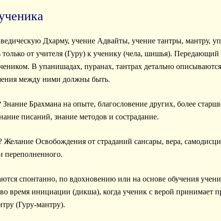
 ученика
 ведическую Дхарму, учение Адвайты, учение тантры, мантру, уп
 только от учителя (Гуру) к ученику (чела, шишья). Передающи
ником. В упанишадах, пуранах, тантрах детально описываются к
ошения между ними должны быть.
? Знание Брахмана на опыте, благословение других, более старш
нание писаний, знание методов и сострадание.
? Желание Освобождения от страданий сансары, вера, самодисци
 и переполненного.
тся спонтанно, по вдохновению или на основе обучения учению
во время инициации (дикша), когда ученик с верой принимает п
тру (Гуру-мантру).