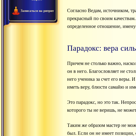
Согласно Ведам, источником, т
Записаться на ритрит
прекрасный по своим качествам.
определенное отношение, именуе
Парадокс: вера сил
Причем не столько важно, наскол
он в него. Благословляет не сто
него ученика за счет его веры. 
иметь веру, блюсти самайю и им
Это парадокс, но это так. Непро
которого ты не веришь, не может
Таким же образом мастер не мож
был. Если он не имеет позиции, с