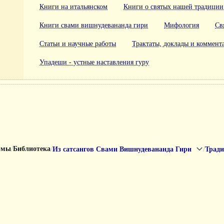
Книги на итальянском
Книги о святых нашей традиции
Книги свами вишнудевананда гири
Мифология
Св
Статьи и научные работы
Трактаты, доклады и коммент
Упадеши - устные наставления гуру
/
/
/
рмы
Библиотека
Из сатсангов Свами Вишнудевананда Гири
Тради