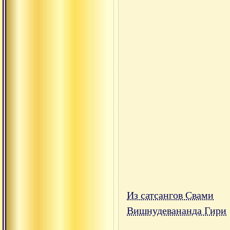
Из сатсангов Свами
Вишнудевананда Гири