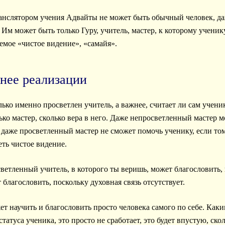
ранслятором учения Адвайты не может быть обычный человек, д
 Им может быть только Гуру, учитель, мастер, к которому ученик
мое «чистое видение», «самайя».
ьнее реализации
ько именно просветлен учитель, а важнее, считает ли сам учени
лько мастер, сколько вера в него. Даже непросветленный мастер 
И даже просветленный мастер не сможет помочь ученику, если том
еть чистое видение.
светленный учитель, в которого ты веришь, может благословить,
 благословить, поскольку духовная связь отсутствует.
ет научить и благословить просто человека самого по себе. Ка
татуса ученика, это просто не сработает, это будет впустую, ско