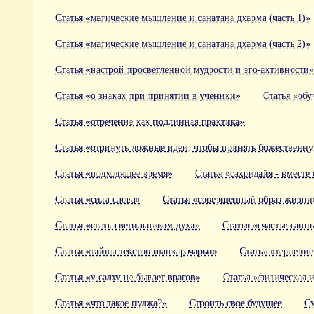
Статья «магические мышление и санатана дхарма (часть 1)»
Статья «магические мышление и санатана дхарма (часть 2)»
Статья «настрой просветленной мудрости и эго-активности»
Статья «о знаках при принятии в ученики»
Статья «обу
Статья «отречение как подлинная практика»
Статья «отринуть ложные идеи, чтобы принять божественн
Статья «подходящее время»
Статья «сахридайя - вместе
Статья «сила слова»
Статья «совершенный образ жизни
Статья «стать светильником духа»
Статья «счастье санн
Статья «тайны текстов шанкарачарьи»
Статья «терпение
Статья «у садху не бывает врагов»
Статья «физическая 
Статья «что такое пуджа?»
Строить свое будущее
Су