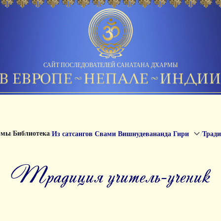
САЙТ ПОСЛЕДОВАТЕЛЕЙ САНАТАНА ДХАРМЫ
/
/
/
рмы
Библиотека
Из сатсангов Свами Вишнудевананда Гири
Тради
Традиция учитель-ученик