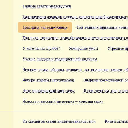
Тайные заветы махасиддхов
Тантрическая алхимия сиддхов. таинство преображения кле
Традиция учитель-ученик
Три великих принципа учен
Три пути: отречение, трансформация и путь естественного 
У кого ты на службе?
Усмирение ума 2
Утреннее п
Учение сиддхов и традиционный индуизм
Человек, семья, община, человечество, вселенная, творец, а
Четыре дхармы (чатурдхарма)
Энергия божественной бл
Этот удивительный мир садху
Я есть тело-ум, или я ест
Ясность и высокий интеллект – качества садху
Из сатсангов свами вишнудевананда гири
Книги други