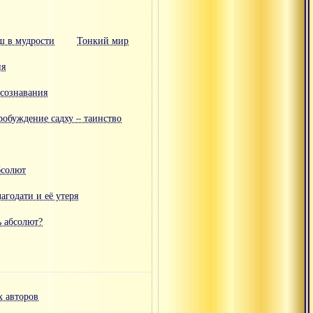
ш в мудрости
Тонкий мир
ия
осознавания
робуждение садху – таинство
бсолют
агодати и её утеря
ь абсолют?
х авторов