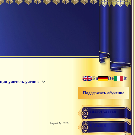
En
De
It
ция учитель-ученик
Поддержать обучение
ВИДЕОГАЛЕРЕЯ
August 6, 2026
МАГАЗИН