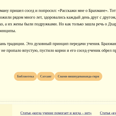
ану пришел сосед и попросил: «Расскажи мне о Брахмане». Тот
ожили рядом много лет, здоровались каждый день друг с другом
о, а их жены были подружками. Но как только зашла речь о Дха
принципы.
дань традиции. Это духовный принцип передачи учения. Брахман 
т не пропало впустую, пустило корни и его сосед-ученик обрел 
Библиотека
Сатсанг
Свами-вишнудевананда-гири
Статья «когда учение помогает и когда – нет»
Статья «к