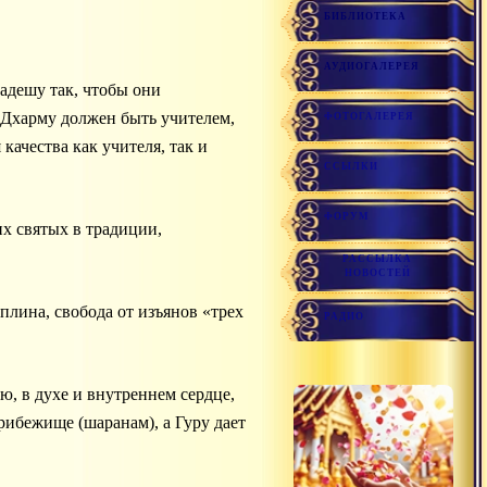
БИБЛИОТЕКА
АУДИОГАЛЕРЕЯ
адешу так, чтобы они
й Дхарму должен быть учителем,
ФОТОГАЛЕРЕЯ
ачества как учителя, так и
ССЫЛКИ
ФОРУМ
их святых в традиции,
РАССЫЛКА
НОВОСТЕЙ
плина, свобода от изъянов «трех
РАДИО
, в духе и внутреннем сердце,
рибежище (шаранам), а Гуру дает