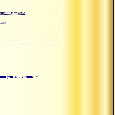
ященные тексты
арии
ция учитель-ученик