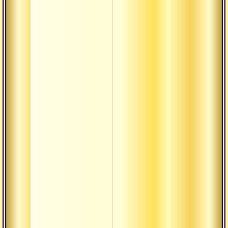
Правритти
Пратипакша
Пурна
термины
Пурушакара
Пхала
Равностност
Сагуна
Садху-сева
Сангхати
Тамасика
Тилака
Трикона