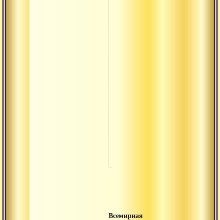
Упадхи
Урдхва
Хотар
Чандраяна
Шактиман
Шаманизм
Шишья
Шуддха
Янтра
Всемирная