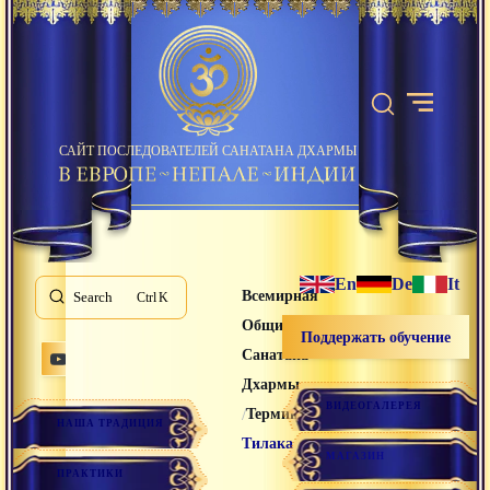
САЙТ ПОСЛЕДОВАТЕЛЕЙ САНАТАНА ДХАРМЫ
En
De
It
Всемирная
Search
K
Община
Поддержать обучение
Санатана
Дхармы
ВИДЕОГАЛЕРЕЯ
/
/
Термины
НАША ТРАДИЦИЯ
Тилака
МАГАЗИН
ПРАКТИКИ