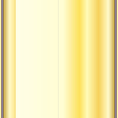
Матх
Митхья
Нама
Намаскар
Намаха
Нидра
Ниранджана
Ниргуна
Нитья
Пати
Питха
Прабхава