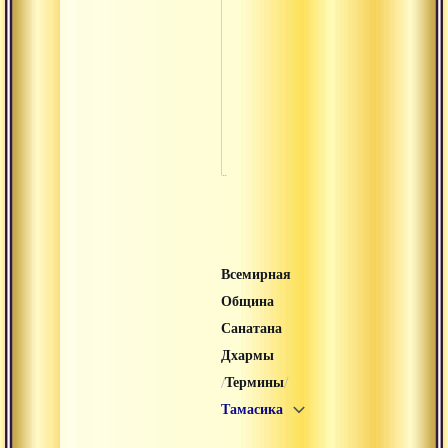
Шаманизм
Шишья
Шуддха
Янтра
Всемирная
Община
Санатана
Дхармы
/
/
Термины
Тамасика