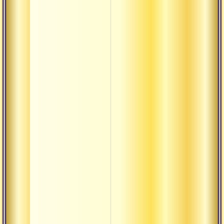
Нидра
Ниранджана
Ниргуна
Нитья
Пати
Питха
Прабхава
Правритти
Пратипакша
термины
Пурна
Пурушакара
Пхала