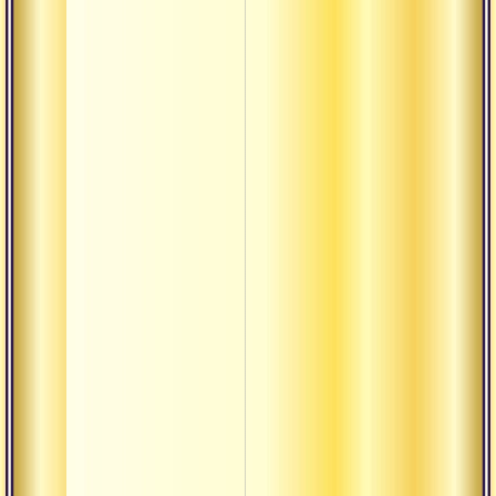
Равностност
Сагуна
Садху-сева
Сангхати
Тамасика
Тилака
Трикона
Упадхи
Урдхва
Хотар
Чандраяна
Шактиман