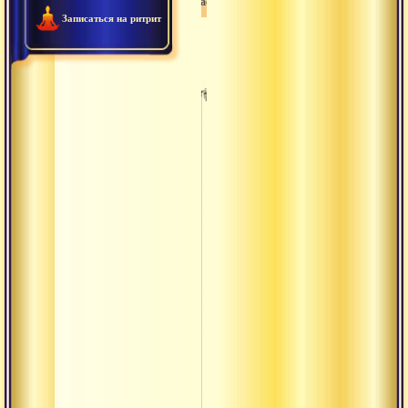
Тамасика
Записаться на ритрит
Мандала
Мандир
Манушья
Марма
Матх
Митхья
Нама
Намаскар
Намаха