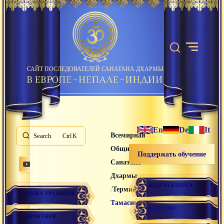
САЙТ ПОСЛЕДОВАТЕЛЕЙ САНАТАНА ДХАРМЫ
En
De
It
Всемирная
Search
K
Община
Поддержать обучение
Санатана
Дхармы
ВИДЕОГАЛЕРЕЯ
/
/
Термины
НАША ТРАДИЦИЯ
Тамасика
МАГАЗИН
ПРАКТИКИ