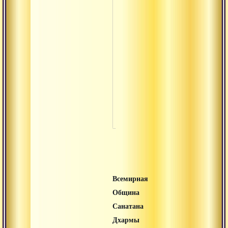
Нама
Намаскар
Намаха
Нидра
Ниранджана
Ниргуна
Всемирная
Община
Санатана
Дхармы