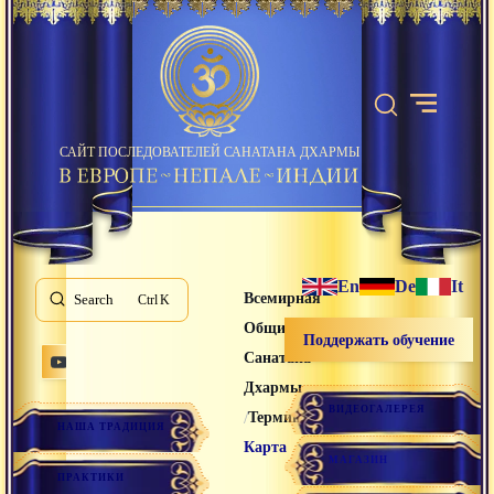
САЙТ ПОСЛЕДОВАТЕЛЕЙ САНАТАНА ДХАРМЫ
En
De
It
Всемирная
Search
K
Община
Поддержать обучение
Санатана
Дхармы
ВИДЕОГАЛЕРЕЯ
/
/
Термины
НАША ТРАДИЦИЯ
Карта
МАГАЗИН
ПРАКТИКИ