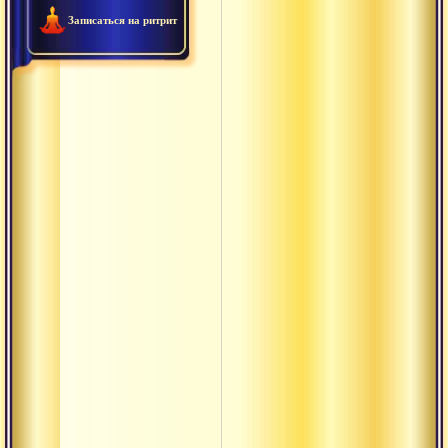
Записаться на ритрит
Вират
Вишада
Вохара-
вачана
Вьясасана
Данда
Даршан
Деша-кала-
патра
Джая
Драшта
Дрик
Дришти