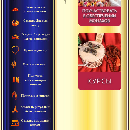
Записаться в
паломничество
Ашуддха
Создать Дхарма
Будда
центр
Создать Ашрам для
Буддха-
карма-санньяси
кшетра
Принять дикшу
Бхава
Бхайнака
Стать монахом
Бхакта
Получить
консультацию
Бхукти
монаха
Вайдика
Приехать в Ашрам
Вахини
Заказать ритуалы и
богослужения
Викара
Создать домашний
ашрам
Виласа