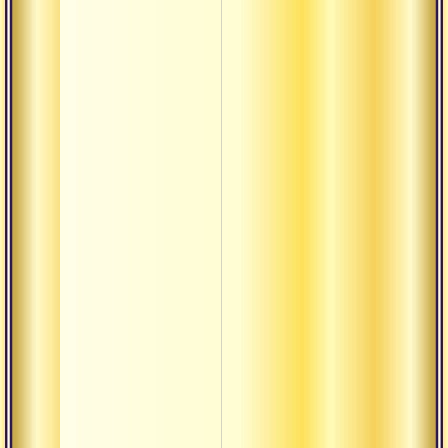
Лакшана
Лакшья
Линга
Лока-
садхана
Лока
Малини
Мандала
Мандир
Манушья
Марма
Матх
Митхья