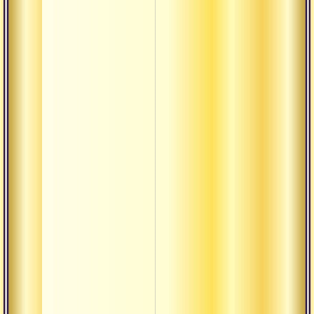
Дукха
Калпа-
врикша
Кама-таттва
термины
Карта
Кирти
Кула
Кумбха
Кшатра
Кшая
Кшетра
Ладду