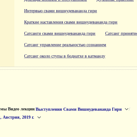
Интервью свами вишнудевананда гири
Краткие наставления свами вишнудевананда гири
Сатсанги свами вишнудевананда гири
Сатсанг приняти
Сатсанг управление реальностью сознанием
Сатсанг около ступы в боднатхе в катманду
/
/
/
рмы
Видео лекции
Выступления Свами Вишнудевананда Гири
 Австрия, 2019 г.