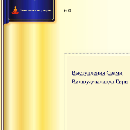
600
Записаться на ритрит
Выступления Свами
Вишнудевананда Гири