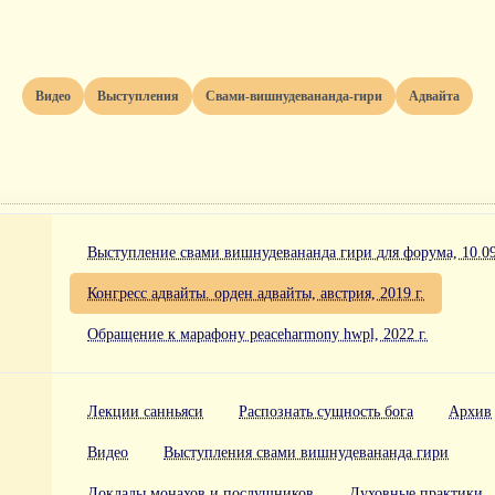
Видео
Выступления
Свами-вишнудевананда-гири
Адвайта
Выступление свами вишнудевананда гири для форума, 10.09.
Конгресс адвайты. орден адвайты, австрия, 2019 г.
Обращение к марафону peaceharmony hwpl, 2022 г.
Лекции санньяси
Распознать сущность бога
Архив
Видео
Выступления свами вишнудевананда гири
Доклады монахов и послушников
Духовные практики