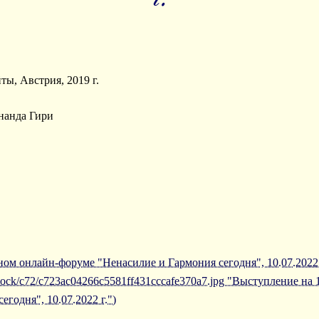
ты, Австрия, 2019 г.
нанда Гири
ом онлайн-форуме "Ненасилие и Гармония сегодня", 10.07.2022 
/iblock/c72/c723ac04266c5581ff431cccafe370a7.jpg "Выступление н
годня", 10.07.2022 г.")