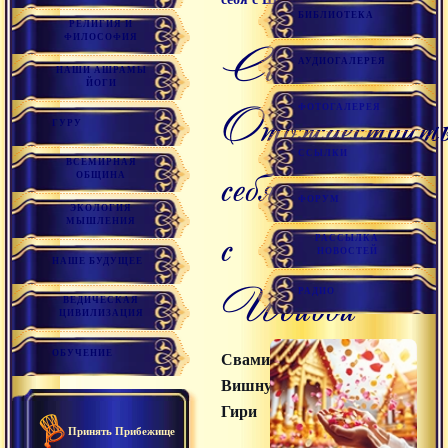
БИБЛИОТЕКА
РЕЛИГИЯ И
ФИЛОСОФИЯ
Сатсанг
АУДИОГАЛЕРЕЯ
НАШИ АШРАМЫ
ЙОГИ
Отождествит
ФОТОГАЛЕРЕЯ
ГУРУ
ССЫЛКИ
ВСЕМИРНАЯ
себя
ОБЩИНА
ФОРУМ
ЭКОЛОГИЯ
МЫШЛЕНИЯ
с
РАССЫЛКА
НОВОСТЕЙ
НАШЕ БУДУЩЕЕ
Шивой
РАДИО
ВЕДИЧЕСКАЯ
ЦИВИЛИЗАЦИЯ
ОБУЧЕНИЕ
Свами
Вишнудевананда
Гири
Принять Прибежище