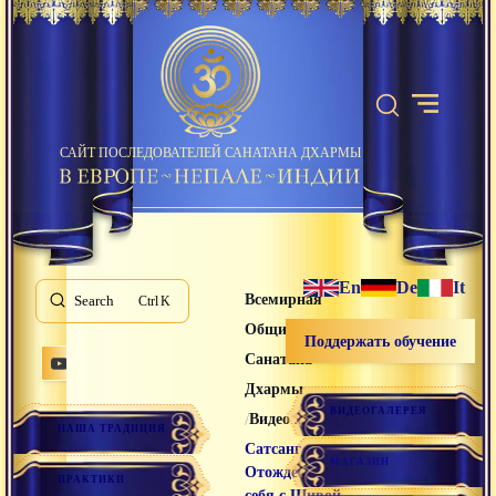
САЙТ ПОСЛЕДОВАТЕЛЕЙ САНАТАНА ДХАРМЫ
En
De
It
Всемирная
Search
K
Община
Поддержать обучение
Санатана
Дхармы
ВИДЕОГАЛЕРЕЯ
/
/
Видео лекции
НАША ТРАДИЦИЯ
Сатсанг
МАГАЗИН
Отождествить
ПРАКТИКИ
себя с Шивой