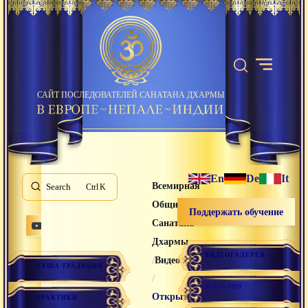
САЙТ ПОСЛЕДОВАТЕЛЕЙ САНАТАНА ДХАРМЫ
En
De
It
Всемирная
Search
K
Община
Поддержать обучение
Санатана
Дхармы
ВИДЕОГАЛЕРЕЯ
/
Видео лекции
НАША ТРАДИЦИЯ
/
МАГАЗИН
Открытый
ПРАКТИКИ