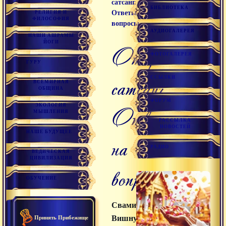
сатсанг.
БИБЛИОТЕКА
Ответы на
РЕЛИГИЯ И
ФИЛОСОФИЯ
вопросы
АУДИОГАЛЕРЕЯ
НАШИ АШРАМЫ
ЙОГИ
Открытый
ФОТОГАЛЕРЕЯ
ГУРУ
сатсанг.
ССЫЛКИ
ВСЕМИРНАЯ
ОБЩИНА
ФОРУМ
ЭКОЛОГИЯ
Ответы
МЫШЛЕНИЯ
РАССЫЛКА
НОВОСТЕЙ
НАШЕ БУДУЩЕЕ
на
РАДИО
ВЕДИЧЕСКАЯ
ЦИВИЛИЗАЦИЯ
вопросы
ОБУЧЕНИЕ
Свами
Вишнудевананда
Принять Прибежище