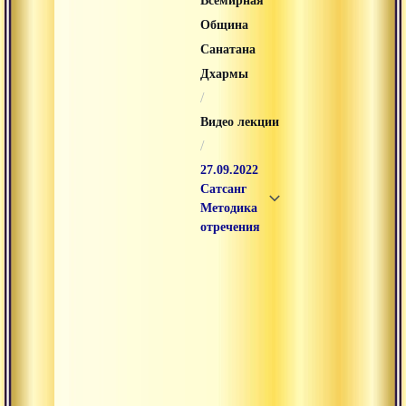
Всемирная
Община
Санатана
Дхармы
/
Видео лекции
/
27.09.2022
Сатсанг
Методика
отречения