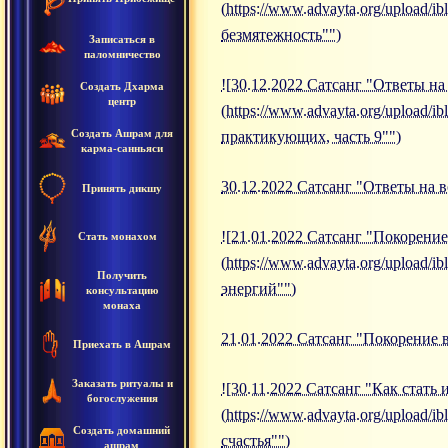
(https://www.advayta.org/upload/
безмятежность"")
Записаться в
паломничество
![30.12.2022 Сатсанг "Ответы н
Создать Дхарма
центр
(https://www.advayta.org/upload
Создать Ашрам для
практикующих, часть 9"")
карма-санньяси
30.12.2022 Сатсанг "Ответы на 
Принять дикшу
![21.01.2022 Сатсанг "Покорени
Стать монахом
(https://www.advayta.org/upload
Получить
энергий"")
консультацию
монаха
21.01.2022 Сатсанг "Покорение 
Приехать в Ашрам
Заказать ритуалы и
![30.11.2022 Сатсанг "Как стать 
богослужения
(https://www.advayta.org/upload/
Создать домашний
счастья"")
ашрам