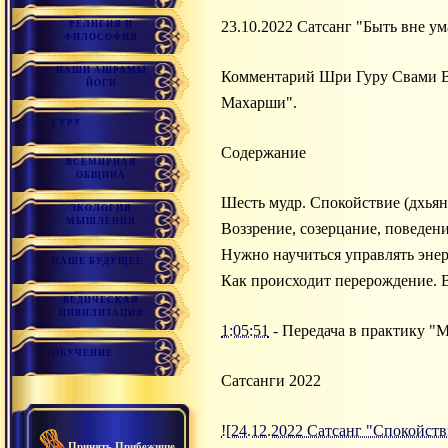
23.10.2022 Сатсанг "Быть вне ум
РЕЛИГИЯ И
ФИЛОСОФИЯ
НАШИ АШРАМЫ
Комментарий Шри Гуру Свами Ви
ЙОГИ
Махарши".
ГУРУ
Содержание
ВСЕМИРНАЯ
ОБЩИНА
Шесть мудр. Спокойствие (дхьян
ЭКОЛОГИЯ
МЫШЛЕНИЯ
Воззрение, созерцание, поведен
Нужно научиться управлять эне
НАШЕ БУДУЩЕЕ
Как происходит перерождение. 
ВЕДИЧЕСКАЯ
ЦИВИЛИЗАЦИЯ
1:05:51
- Передача в практику "М
ОБУЧЕНИЕ
Сатсанги 2022
![24.12.2022 Сатсанг "Спокойств
Принять Прибежище