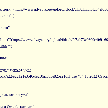
, лети"](https://www.advayta.org/upload/iblock/df1/df1c0f3fd34ef0
, лети"")
 лети"
ивы"](https://www.advayta.org/upload/iblock/fe7/fe73e9609c4f6f1
Шивы"")
Шивы"
отдельного от ума"]
iblock/e22/e22121e35f6efe2c0ac083e825a21d1f.png "14.10.2022 Сатс
тдельного от ума"
ши и Освобождение"]