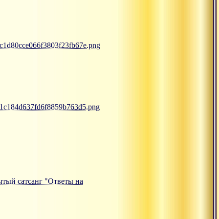
7c1d80cce066f3803f23fb67e.png
f81c184d637fd6f8859b763d5.png
рытый сатсанг "Ответы на