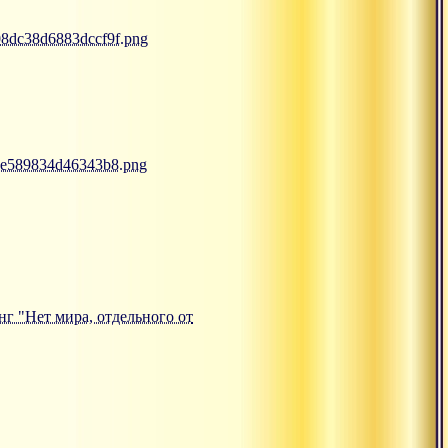
308dc38d6883dccf9f.png
69e589834d46343b8.png
анг "Нет мира, отдельного от