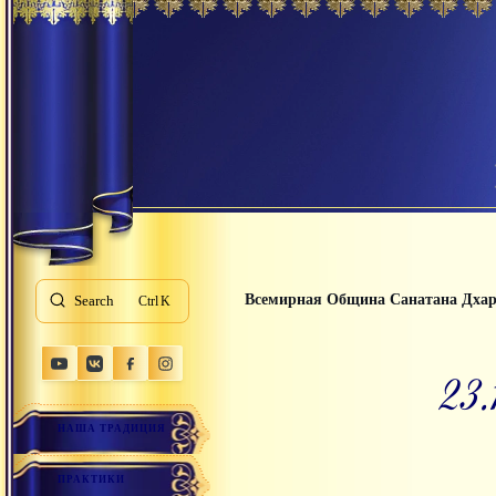
Всемирная Община Санатана Дха
Search
K
2
НАША ТРАДИЦИЯ
ПРАКТИКИ