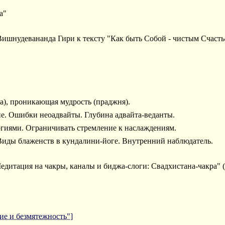
а"
шнудевананда Гири к тексту "Как быть Собой - чистым Счасть
а), проникающая мудрость (праджня).
ие. Ошибки неоадвайты. Глубина адвайта-веданты.
ргиями. Ограничивать стремление к наслаждениям.
Виды блаженств в кундалини-йоге. Внутренний наблюдатель.
едитация на чакры, каналы и биджа-слоги: Свадхистана-чакра" (
ие и безмятежность"]