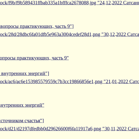
iblock/f9b/f9b589431ffbab335a1bfffca2678088.jpg "24.12.2022 Сатса
а вопросы практикующих, часть 9"]
/iblock/28d/28dbc6fa01dfb5e963a3004cedef28d1.png "30.12.2022 Сат
вопросы практикующих, часть 9"
е внутренних энергий"]
/iblock/ac6/ac6e153985579559c7b3cc19866856e1.png "21.01.2022 С
внутренних энергий"
источником счастья"]
iblock/d21/d2197dfedbb0d29626600f6fa11917a6.png "30.11.2022 Сат