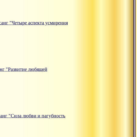
тсанг "Четыре аспекта усмирения
санг "Развитие любящей
тсанг "Сила любви и пагубность