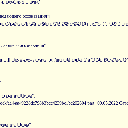
 и пагубность гнева"
блюдающего осознавания"]
/iblock/2ca/2cad2b240d2c8deec77b97880e304116.png "22.11.2022 С
людающего осознавания"
ны"](https://www.advayta.org/upload/iblock/e51/e5174d996323a8a1
ны"
е сознания Шивы"]
/iblock/aa4/aa49228de798b3bcc4239bc1bc202604.png "09.05.2022 Са
 сознания Шивы"