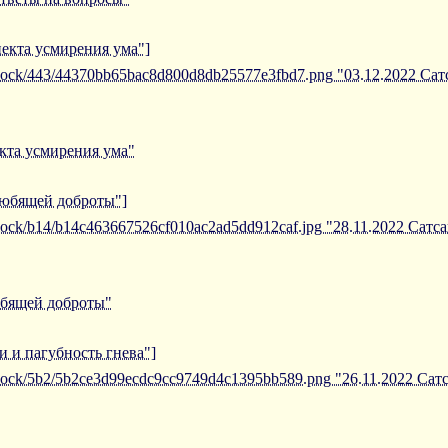
пекта усмирения ума"]
/iblock/443/44370bb65bac8d800d8db25577e3fbd7.png "03.12.2022 Са
екта усмирения ума"
 любящей доброты"]
/iblock/b14/b14c463667526cf010ac2ad5dd912caf.jpg "28.11.2022 Сат
юбящей доброты"
и и пагубность гнева"]
/iblock/5b2/5b2ce3d99ecdc9cc9749d4c1395bb589.png "26.11.2022 Са