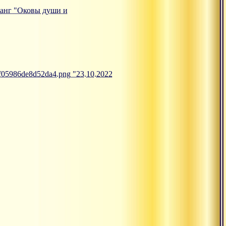
тсанг "Оковы души и
6f05986de8d52da4.png "23.10.2022