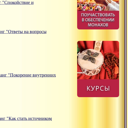
нг "Спокойствие и
санг "Ответы на вопросы
атсанг "Покорение внутренних
санг "Как стать источником