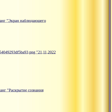
атсанг "Экран наблюдающего
654049293df5ba93.png "21.11.2022
тсанг "Раскрытие сознания