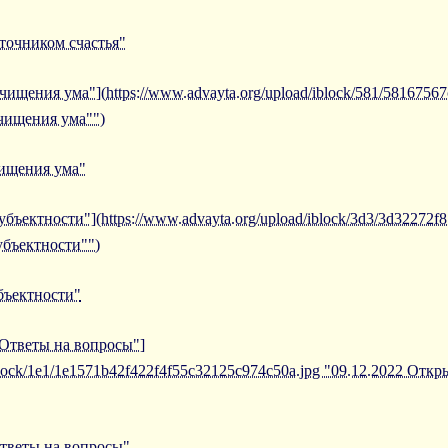
сточником счастья"
чищения ума"](https://www.advayta.org/upload/iblock/581/5816756
чищения ума"")
чищения ума"
убъектности"](https://www.advayta.org/upload/iblock/3d3/3d32272
убъектности"")
убъектности"
"Ответы на вопросы"]
/iblock/1e1/1e1571b42f422f4f55c32125c974c50a.jpg "09.12.2022 Отк
Ответы на вопросы"