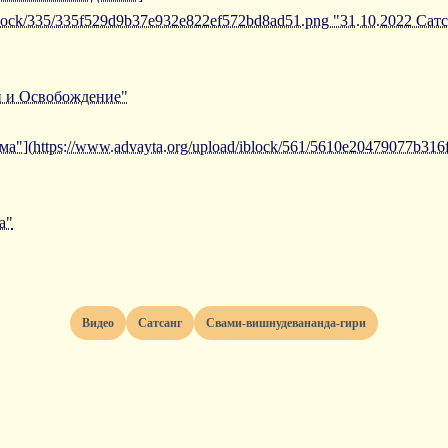
/iblock/335/335f529d9b37e932e822ef572bd8ad51.png "31.10.2022 Са
и и Освобождение"
ма"](https://www.advayta.org/upload/iblock/561/5610e20479077b31
а"
Видео
Сатсанг
Свами-вишнудевананда-гири