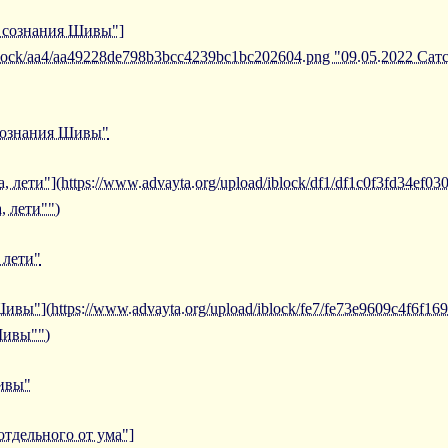
е сознания Шивы"]
/iblock/aa4/aa49228de798b3bcc4239bc1bc202604.png "09.05.2022 Са
 сознания Шивы"
, лети"](https://www.advayta.org/upload/iblock/df1/df1c0f3fd34ef0
, лети"")
 лети"
ивы"](https://www.advayta.org/upload/iblock/fe7/fe73e9609c4f6f1
Шивы"")
Шивы"
отдельного от ума"]