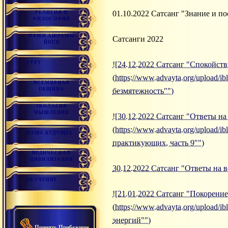
01.10.2022 Сатсанг "Знание и п
РЕЛИГИЯ И
ФИЛОСОФИЯ
НАШИ АШРАМЫ
Сатсанги 2022
ЙОГИ
ГУРУ
![24.12.2022 Сатсанг "Спокойств
(https://www.advayta.org/upload/
ВСЕМИРНАЯ
ОБЩИНА
безмятежность"")
ЭКОЛОГИЯ
МЫШЛЕНИЯ
![30.12.2022 Сатсанг "Ответы н
(https://www.advayta.org/upload
НАШЕ БУДУЩЕЕ
практикующих, часть 9"")
ВЕДИЧЕСКАЯ
ЦИВИЛИЗАЦИЯ
30.12.2022 Сатсанг "Ответы на 
ОБУЧЕНИЕ
![21.01.2022 Сатсанг "Покорени
(https://www.advayta.org/upload
энергий"")
Принять Прибежище