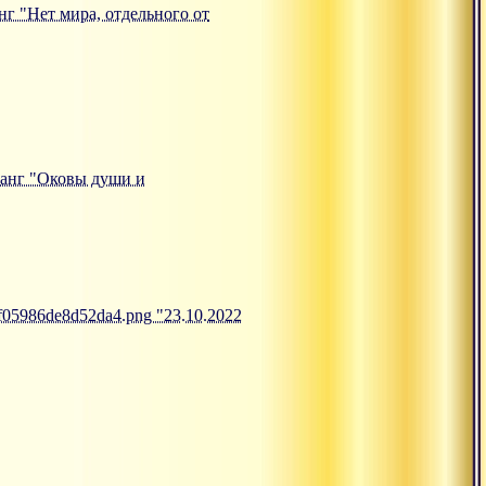
анг "Нет мира, отдельного от
тсанг "Оковы души и
6f05986de8d52da4.png "23.10.2022