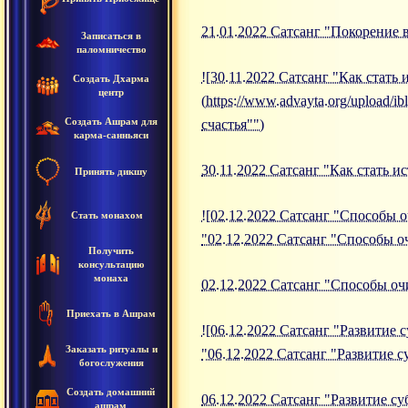
21.01.2022 Сатсанг "Покорение 
Записаться в
паломничество
![30.11.2022 Сатсанг "Как стать 
Создать Дхарма
центр
(https://www.advayta.org/upload/
Создать Ашрам для
счастья"")
карма-санньяси
30.11.2022 Сатсанг "Как стать и
Принять дикшу
![02.12.2022 Сатсанг "Способы о
Стать монахом
"02.12.2022 Сатсанг "Способы о
Получить
консультацию
монаха
02.12.2022 Сатсанг "Способы о
Приехать в Ашрам
![06.12.2022 Сатсанг "Развитие с
Заказать ритуалы и
"06.12.2022 Сатсанг "Развитие с
богослужения
Создать домашний
06.12.2022 Сатсанг "Развитие с
ашрам