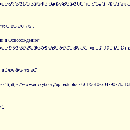
iblock/e22/e22121e35f6efe2c0ac083e825a21d1f.png "14.10.2022 Сатс
тдельного от ума"
ши и Освобождение"]
/iblock/335/335f529d9b37e932e822ef572bd8ad51.png "31.10.2022 Са
и и Освобождение"
ма"](https://www.advayta.org/upload/iblock/561/5610e20479077b31
а"