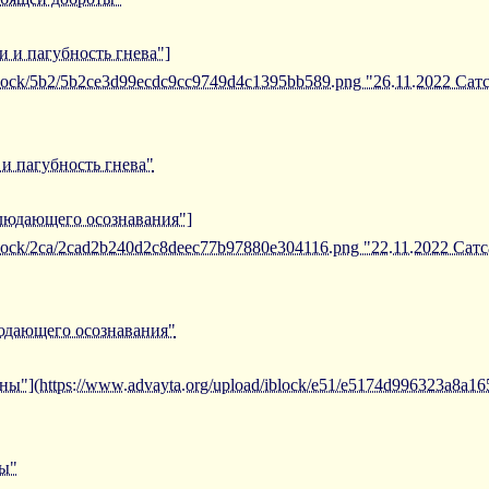
и и пагубность гнева"]
/iblock/5b2/5b2ce3d99ecdc9cc9749d4c1395bb589.png "26.11.2022 Са
 и пагубность гнева"
блюдающего осознавания"]
/iblock/2ca/2cad2b240d2c8deec77b97880e304116.png "22.11.2022 С
людающего осознавания"
ны"](https://www.advayta.org/upload/iblock/e51/e5174d996323a8a1
ны"