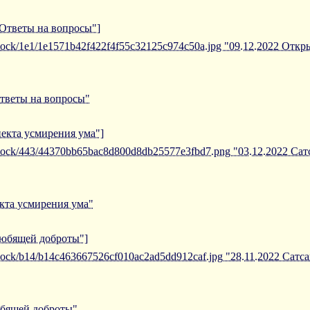
"Ответы на вопросы"]
/iblock/1e1/1e1571b42f422f4f55c32125c974c50a.jpg "09.12.2022 Отк
Ответы на вопросы"
пекта усмирения ума"]
/iblock/443/44370bb65bac8d800d8db25577e3fbd7.png "03.12.2022 Са
екта усмирения ума"
 любящей доброты"]
/iblock/b14/b14c463667526cf010ac2ad5dd912caf.jpg "28.11.2022 Сат
юбящей доброты"