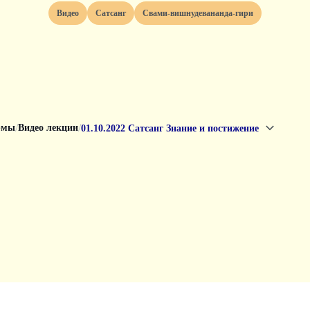
Видео
Сатсанг
Свами-вишнудевананда-гири
/
/
рмы
Видео лекции
01.10.2022 Сатсанг Знание и постижение