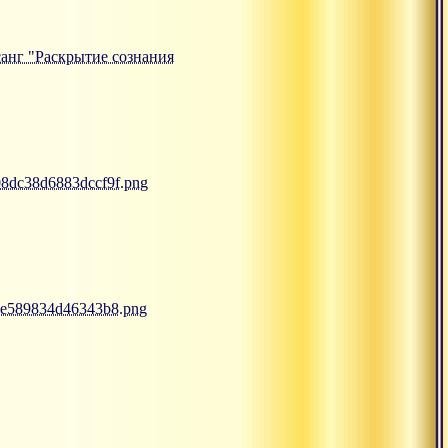
тсанг "Раскрытие сознания
308dc38d6883dccf9f.png
69e589834d46343b8.png