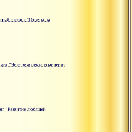
рытый сатсанг "Ответы на
тсанг "Четыре аспекта усмирения
санг "Развитие любящей