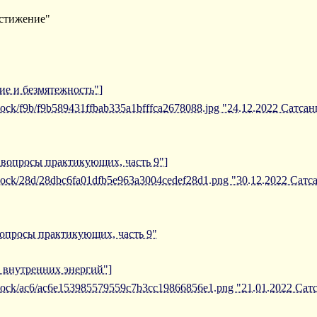
остижение"
ие и безмятежность"]
iblock/f9b/f9b589431ffbab335a1bfffca2678088.jpg "24.12.2022 Сатса
а вопросы практикующих, часть 9"]
/iblock/28d/28dbc6fa01dfb5e963a3004cedef28d1.png "30.12.2022 Сат
вопросы практикующих, часть 9"
е внутренних энергий"]
/iblock/ac6/ac6e153985579559c7b3cc19866856e1.png "21.01.2022 С