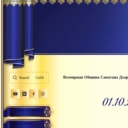
Всемирная Община Санатана Дха
Search
K
01.1
НАША ТРАДИЦИЯ
ПРАКТИКИ