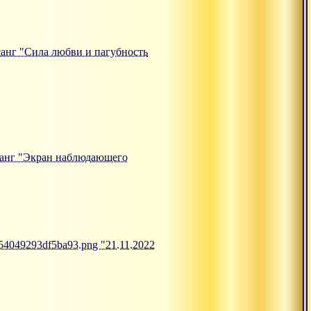
тсанг "Сила любви и пагубность
атсанг "Экран наблюдающего
654049293df5ba93.png "21.11.2022