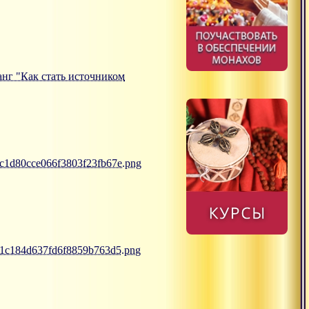
санг "Как стать источником
7c1d80cce066f3803f23fb67e.png
f81c184d637fd6f8859b763d5.png