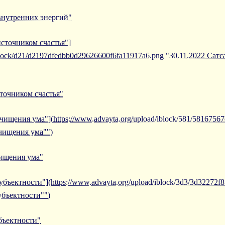
внутренних энергий"
источником счастья"]
iblock/d21/d2197dfedbb0d29626600f6fa11917a6.png "30.11.2022 Сат
сточником счастья"
чищения ума"](https://www.advayta.org/upload/iblock/581/5816756
чищения ума"")
чищения ума"
убъектности"](https://www.advayta.org/upload/iblock/3d3/3d32272
убъектности"")
убъектности"