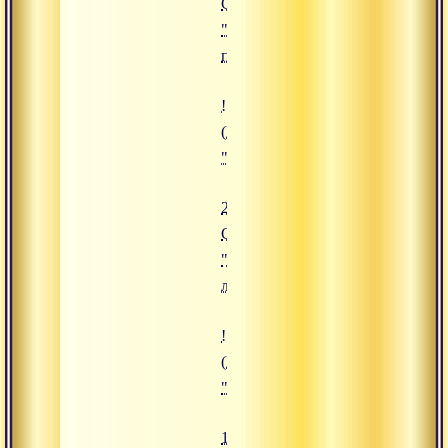
Сатсанг
"Процесс
перерождения"
![25.11.2019 Сатсанг "Божествен
(https://www.advayta.org/upload/
"25.11.2019 Сатсанг "Божествен
25.11.2019
Сатсанг
"Божественная
любовь"
![16.09.2019 Сатсанг "Священная
(https://www.advayta.org/upload/
"16.09.2019 Сатсанг "Священная
16.09.2019