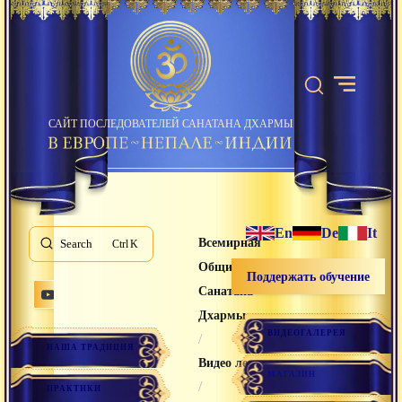
САЙТ ПОСЛЕДОВАТЕЛЕЙ САНАТАНА ДХАРМЫ
En
De
It
Всемирная
Search
K
Община
Поддержать обучение
Санатана
Дхармы
ВИДЕОГАЛЕРЕЯ
/
НАША ТРАДИЦИЯ
Видео лекции
МАГАЗИН
/
ПРАКТИКИ