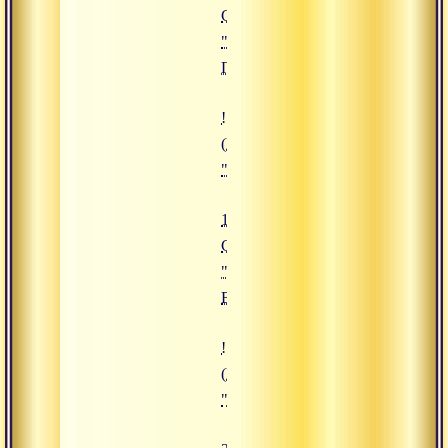
Сатсанг
"Священная
Ганга"
![13.09.2019 Сатсанг "Сила Виш
(https://www.advayta.org/upload/
"13.09.2019 Сатсанг "Сила Вишн
13.09.2019
Сатсанг
"Сила
Вишну"
![30.12.2019 Сатсанг "Войти в 
(https://www.advayta.org/upload/i
"30.12.2019 Сатсанг "Войти в 