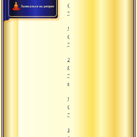
(https://www.advayta.org/upload/
Записаться на ритрит
"28.08.2019 Сатсанг "Шива и Ша
![23.07.2019 Сатсанг "Созерцате
(https://www.advayta.org/upload/
"23.07.2019 Сатсанг "Созерцател
23.07.2019
Сатсанг
"Созерцательное
недеяние"
![13.12.2019 Сатсанг "Процесс 
(https://www.advayta.org/upload/
"13.12.2019 Сатсанг "Процесс п
13.12.2019