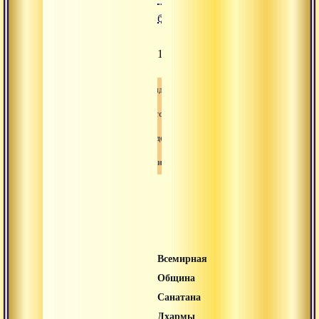
божеств"
1126
Видео
Сатсанг
Свами-вишнудевананда-гири
Шива
Всемирная
Община
Санатана
Дхармы