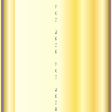
![29.08.2019 Сатсанг "Круговор
(https://www.advayta.org/upload/
"29.08.2019 Сатсанг "Круговоро
29.08.2019
Сатсанг
"Круговорот
Сансары"
![26.08.2019 Сатсанг "Творец Бр
(https://www.advayta.org/upload/
"26.08.2019 Сатсанг "Творец Бра
26.08.2019
Сатсанг
"Творец
Брахма"