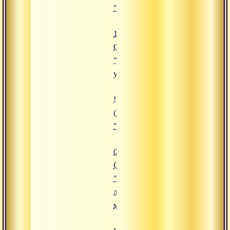
"16.12.2019 Сатсанг "Силы ума"
16.12.2019
Сатсанг
"Силы
ума"
![06.12.2019 Сатсанг "Единство
(https://www.advayta.org/upload/
"06.12.2019 Сатсанг "Единство 
06.12.2019
Сатсанг
"Единство
любви и
мудрости"