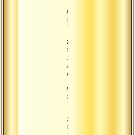
![24.08.2019 Сатсанг "Четыре п
(https://www.advayta.org/upload/
"24.08.2019 Сатсанг "Четыре по
24.08.2019
Сатсанг
"Четыре
полные
уверенности"
![22.08.2019 Сатсанг "Игры боже
(https://www.advayta.org/upload/
"22.08.2019 Сатсанг "Игры боже
22.08.2019
Сатсанг
"Игры