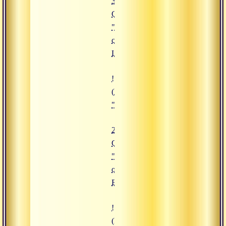
30.12.2019
Сатсанг
"Войти в
семью
Шивы"
![23.12.2019 Сатсанг "Все отдава
(https://www.advayta.org/upload/
"23.12.2019 Сатсанг "Все отдава
23.12.2019
Сатсанг
"Все
отдавать
Богу"
![16.12.2019 Сатсанг "Силы ума"
(https://www.advayta.org/upload/i