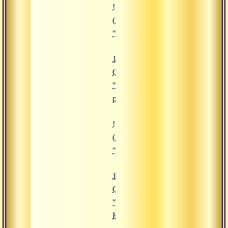
![18.10.2019 Сатсанг "Практика 
(https://www.advayta.org/upload/
"18.10.2019 Сатсанг "Практика р
18.10.2019
Сатсанг
"Практика
ретрита"
![17.10.2019 Сатсанг "Атмавича
(https://www.advayta.org/upload/i
"17.10.2019 Сатсанг "Атмавичар
17.10.2019
Сатсанг
"Атмавичара и
Брахмавичара"