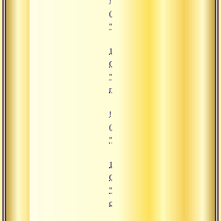
![19.11.2019 Сатсанг "Величие п
(https://www.advayta.org/upload/i
"19.11.2019 Сатсанг "Величие п
19.11.2019
Сатсанг
"Величие
преданности"
![18.10.2019 Сатсанг "Практика 
(https://www.advayta.org/upload/
"18.10.2019 Сатсанг "Практика 
18.10.2019
Сатсанг
"Практика
созерцания"