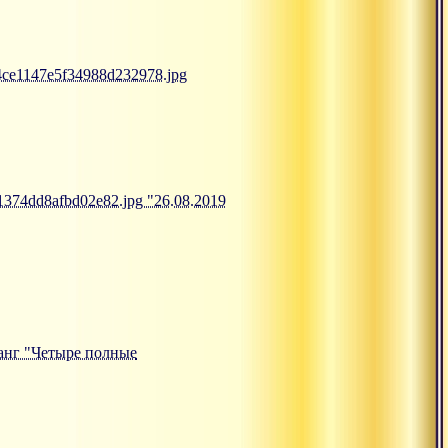
54ce1147e5f34988d232978.jpg
61374dd8afbd02e82.jpg "26.08.2019
тсанг "Четыре полные