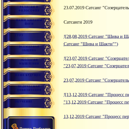
23.07.2019 Сатсанг "Созерцател
РЕЛИГИЯ И
ФИЛОСОФИЯ
НАШИ АШРАМЫ
Сатсанги 2019
ЙОГИ
ГУРУ
![28.08.2019 Сатсанг "Шива и Шак
Сатсанг "Шива и Шакти"")
ВСЕМИРНАЯ
ОБЩИНА
![23.07.2019 Сатсанг "Созерцател
ЭКОЛОГИЯ
МЫШЛЕНИЯ
"23.07.2019 Сатсанг "Созерцател
НАШЕ БУДУЩЕЕ
23.07.2019 Сатсанг "Созерцател
ВЕДИЧЕСКАЯ
ЦИВИЛИЗАЦИЯ
![13.12.2019 Сатсанг "Процесс п
"13.12.2019 Сатсанг "Процесс п
ОБУЧЕНИЕ
13.12.2019 Сатсанг "Процесс пе
Принять Прибежище