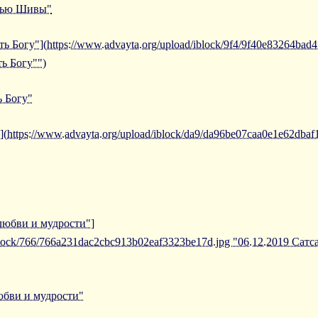
емью Шивы"
ть Богу"](https://www.advayta.org/upload/iblock/9f4/9f40e83264bad
ть Богу"")
ь Богу"
(https://www.advayta.org/upload/iblock/da9/da96be07caa0e1e62dbaf
 любви и мудрости"]
/iblock/766/766a231dac2cbc913b02eaf3323be17d.jpg "06.12.2019 Са
юбви и мудрости"