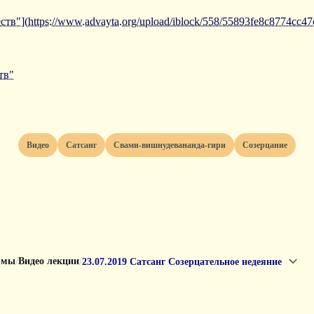
тв"](https://www.advayta.org/upload/iblock/558/55893fe8c8774cc4
тв"
Видео
Сатсанг
Свами-вишнудевананда-гири
Созерцание
/
/
рмы
Видео лекции
23.07.2019 Сатсанг Созерцательное недеяние