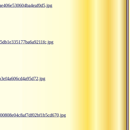
cae406e530604ba4eaf0d5.jpg
6b5db1e335177ba6a9211fc.jpg
bb3ef4a606cd4a95d72.jpg
0000808e04c8af7df02bf1b5cd670.jpg