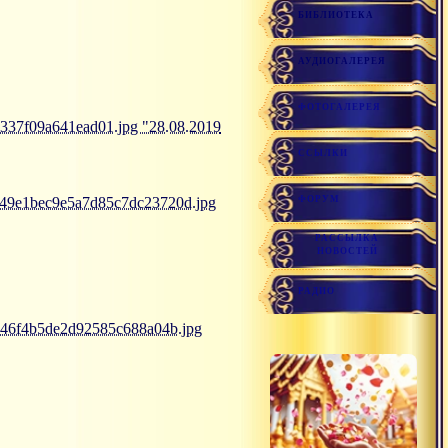
БИБЛИОТЕКА
АУДИОГАЛЕРЕЯ
ФОТОГАЛЕРЕЯ
1337f09a641ead01.jpg "28.08.2019
ССЫЛКИ
ФОРУМ
b349e1bec9e5a7d85c7dc23720d.jpg
РАССЫЛКА
НОВОСТЕЙ
РАДИО
8a46f4b5de2d92585c688a04b.jpg