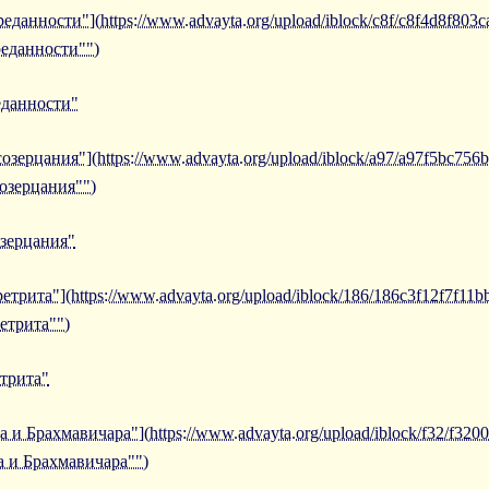
еданности"](https://www.advayta.org/upload/iblock/c8f/c8f4d8f803
реданности"")
еданности"
озерцания"](https://www.advayta.org/upload/iblock/a97/a97f5bc75
созерцания"")
озерцания"
етрита"](https://www.advayta.org/upload/iblock/186/186c3f12f7f11
етрита"")
етрита"
 и Брахмавичара"](https://www.advayta.org/upload/iblock/f32/f32
а и Брахмавичара"")