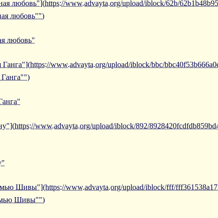
ная любовь"](https://www.advayta.org/upload/iblock/62b/62b1b48b
ная любовь"")
ая любовь"
Ганга"](https://www.advayta.org/upload/iblock/bbc/bbc40f53b666a
 Ганга"")
Ганга"
"](https://www.advayta.org/upload/iblock/892/8928420fcdfdb859bd
у"
мью Шивы"](https://www.advayta.org/upload/iblock/fff/fff361538a
семью Шивы"")