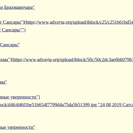
 и Брахмавичара"
т Сансары"](https://www.advayta.org/upload/iblock/c25/c251b61bd
т Сансары"")
 Сансары"
хма"](https://www.advayta.org/upload/iblock/50c/50c2dc3ae6bb079
хма"
олные уверенности"]
/iblock/d46/d46f1be51b654f7799d4a75da5b51399.jpg "24.08.2019 Са
ные уверенности"