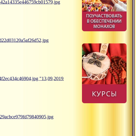
9542a14335e446759cb01579.jpg
0d22d03120a5af26d52.jpg
4f2ec434c46904.jpg "13.09.2019
1729acbce979fd79840905.jpg