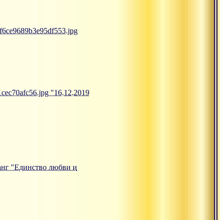
4f6ce9689b3e95df553.jpg
1cec70afc56.jpg "16.12.2019
тсанг "Единство любви и