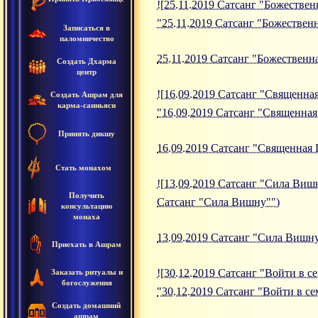
![25.11.2019 Сатсанг "Божествен
"25.11.2019 Сатсанг "Божествен
Записаться в
паломничество
25.11.2019 Сатсанг "Божественн
Создать Дхарма
центр
![16.09.2019 Сатсанг "Священная 
Создать Ашрам для
карма-санньяси
"16.09.2019 Сатсанг "Священная
Принять дикшу
16.09.2019 Сатсанг "Священная 
Стать монахом
![13.09.2019 Сатсанг "Сила Вишну
Получить
Сатсанг "Сила Вишну"")
консультацию
монаха
13.09.2019 Сатсанг "Сила Вишн
Приехать в Ашрам
![30.12.2019 Сатсанг "Войти в се
Заказать ритуалы и
богослужения
"30.12.2019 Сатсанг "Войти в 
Создать домашний
ашрам