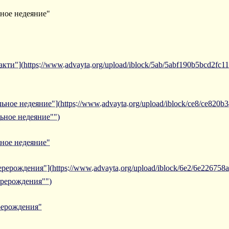
ьное недеяние"
ти"](https://www.advayta.org/upload/iblock/5ab/5abf190b5bcd2fc1
ьное недеяние"](https://www.advayta.org/upload/iblock/ce8/ce820
ьное недеяние"")
ьное недеяние"
ерерождения"](https://www.advayta.org/upload/iblock/6e2/6e22675
ерерождения"")
рерождения"